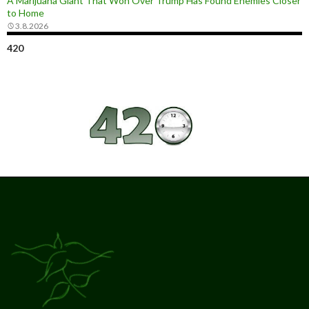
A Marijuana Giant That Won Over Trump Has Found Enemies Closer
to Home
3.8.2026
420