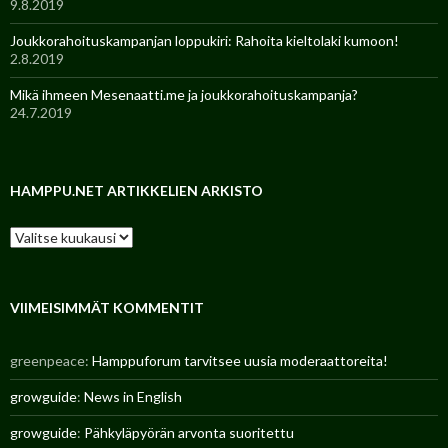
9.8.2019
Joukkorahoituskampanjan loppukiri: Rahoita kieltolaki kumoon!
2.8.2019
Mikä ihmeen Mesenaatti.me ja joukkorahoituskampanja?
24.7.2019
HAMPPU.NET ARTIKKELIEN ARKISTO
H
a
m
p
p
VIIMEISIMMÄT KOMMENTIT
u
.
greenpeace
:
Hamppuforum tarvitsee uusia moderaattoreita!
n
e
growguide
:
News in English
t
a
growguide
:
Pähkyläpyörän arvonta suoritettu
r