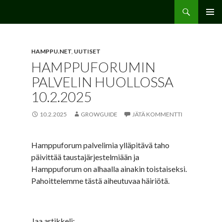
Etsi
Hamppu.net
SIIRRY
ENSISIJ
SISÄLTÖÖN
VALIKK
HAMPPU.NET
,
UUTISET
HAMPPUFORUMIN
PALVELIN HUOLLOSSA
10.2.2025
10.2.2025
GROWGUIDE
JÄTÄ KOMMENTTI
Hamppuforum palvelimia ylläpitävä taho
päivittää taustajärjestelmiään ja
Hamppuforum on alhaalla ainakin toistaiseksi.
Pahoittelemme tästä aiheutuvaa häiriötä.
Jaa artikkeli: