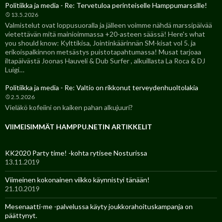
Politiikka ja media - Re: Tervetuloa perinteiselle Hamppumarssille!
13.5.2026
Valmistelut ovat loppusuoralla ja jälleen voimme nähdä marssipäivää
vietettävän mitä mainioimmassa +20-asteen säässä! Here's what
you should know: Kylttikisa, Jointinkäärinnän SM-kisat vol 5. ja
erikoispalkinnon metsästys puistotapahtumassa! Musat tarjoaa
iltapäivästä Joonas Hauveli & Dub Surfer , alkuillasta La Roca & DJ
Luigi…
Politiikka ja media - Re: Valtio on rikkonut terveydenhuoltolakia
2.5.2026
Vieläkö kofeiini on kaiken pahan alkujuuri?
VIIMEISIMMÄT HAMPPU.NETIN ARTIKKELIT
KK2020 Party time! -kohta rytisee Nosturissa
13.11.2019
Viimeinen kokonainen viikko käynnistyi tänään!
21.10.2019
Mesenaatti-me -palvelussa käyty joukkorahoituskampanja on
päättynyt.