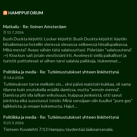
HAMPPUFORUM
Matkailu - Re: Iloinen Amsterdam
15.7.2026
Bush Duckta kirjoitti: Locker kirjoitti: Bush Duckta kirjoitti: käytiin
hiisailemassa hotellin vieressä olevassa selkeessä hiisailupaikassa.
Mikä mesta? Avaas vähän tätä salaisuuttasi. Pidetään "salaisuutena".
:=) Kiva kun sait jotain viestistäni irti. Avoimesti siellä paikalliset ja
turistit polttelevat ei siihen tarvi salaisia paikkoja, tiukemmat…
Politiikka ja media - Re: Tutkimustulokset yhteen linkitettynä
14.6.2026
Tutkimuksen tarve melkein ois... yksi päivä maistoin kukkaa, oli sama
tilanne kuin youtubella eräällä damissa, mutta "annoin mennä".
Damissa piti olla lafkan erikoisuus, huippua jenkeistä, otti savut
jointista eikä suostunut toisiin. Minä sensijaan olin kuullut "pure gas"
lajikkeista, ja omaan kokemusta. Hajut…
Politiikka ja media - Re: Tutkimustulokset yhteen linkitettynä
25.5.2026
Tieteen Kuvalehti 7/13 Hamppu täydentää lääkearsenalia.