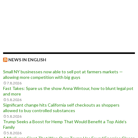
NEWS IN ENGLISH
Small NY businesses now able to sell pot at farmers markets —
allowing more competition with big guys
7.8.2026
Fast Takes: Spare us the show Anna Wintour, how to blunt legal pot
and more
5.8.2026
Significant change hits California self checkouts as shoppers
allowed to buy controlled substances
5.8.2026
Trump Seeks a Boost for Hemp That Would Benefit a Top Aide’s
Family
5.8.2026