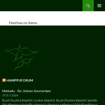
Etsi
Hamppu.net
SIIRRY
ENSISIJ
SISÄLTÖÖN
VALIKK
Feed has no items.
HAMPPUFORUM
Matkailu - Re: Iloinen Amsterdam
15.7.2026
Bush Duckta kirjoitti: Locker kirjoitti: Bush Duckta kirjoitti: käytiin
hiisailemassa hotellin vieressä olevassa selkeessä hiisailupaikassa.