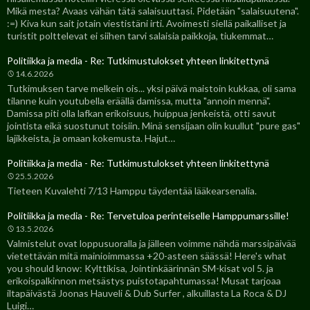
Mikä mesta? Avaas vähän tätä salaisuuttasi. Pidetään "salaisuutena".
:=) Kiva kun sait jotain viestistäni irti. Avoimesti siellä paikalliset ja
turistit polttelevat ei siihen tarvi salaisia paikkoja, tiukemmat…
Politiikka ja media - Re: Tutkimustulokset yhteen linkitettynä
14.6.2026
Tutkimuksen tarve melkein ois... yksi päivä maistoin kukkaa, oli sama
tilanne kuin youtubella eräällä damissa, mutta "annoin mennä".
Damissa piti olla lafkan erikoisuus, huippua jenkeistä, otti savut
jointista eikä suostunut toisiin. Minä sensijaan olin kuullut "pure gas"
lajikkeista, ja omaan kokemusta. Hajut…
Politiikka ja media - Re: Tutkimustulokset yhteen linkitettynä
25.5.2026
Tieteen Kuvalehti 7/13 Hamppu täydentää lääkearsenalia.
Politiikka ja media - Re: Tervetuloa perinteiselle Hamppumarssille!
13.5.2026
Valmistelut ovat loppusuoralla ja jälleen voimme nähdä marssipäivää
vietettävän mitä mainioimmassa +20-asteen säässä! Here's what
you should know: Kylttikisa, Jointinkäärinnän SM-kisat vol 5. ja
erikoispalkinnon metsästys puistotapahtumassa! Musat tarjoaa
iltapäivästä Joonas Hauveli & Dub Surfer , alkuillasta La Roca & DJ
Luigi…