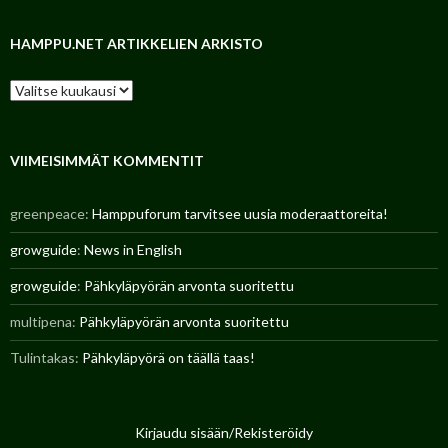
HAMPPU.NET ARTIKKELIEN ARKISTO
H
a
m
p
p
VIIMEISIMMÄT KOMMENTIT
u
.
greenpeace
:
Hamppuforum tarvitsee uusia moderaattoreita!
n
e
growguide
:
News in English
t
a
growguide
:
Pähkyläpyörän arvonta suoritettu
r
t
multipena
:
Pähkyläpyörän arvonta suoritettu
i
k
Tulintakas
:
Pähkyläpyörä on täällä taas!
k
e
l
i
e
Kirjaudu sisään/Rekisteröidy