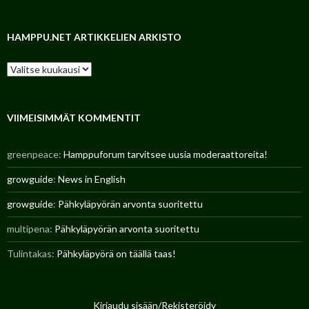
HAMPPU.NET ARTIKKELIEN ARKISTO
H
a
m
p
p
VIIMEISIMMÄT KOMMENTIT
u
.
greenpeace
:
Hamppuforum tarvitsee uusia moderaattoreita!
n
e
growguide
:
News in English
t
a
growguide
:
Pähkyläpyörän arvonta suoritettu
r
t
multipena
:
Pähkyläpyörän arvonta suoritettu
i
k
Tulintakas
:
Pähkyläpyörä on täällä taas!
k
e
l
i
e
Kirjaudu sisään/Rekisteröidy