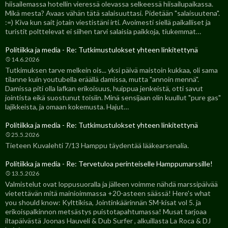
hiisailemassa hotellin vieressä olevassa selkeessä hiisailupaikassa.
Mikä mesta? Avaas vähän tätä salaisuuttasi. Pidetään "salaisuutena".
:=) Kiva kun sait jotain viestistäni irti. Avoimesti siellä paikalliset ja
turistit polttelevat ei siihen tarvi salaisia paikkoja, tiukemmat…
Politiikka ja media - Re: Tutkimustulokset yhteen linkitettynä
14.6.2026
Tutkimuksen tarve melkein ois... yksi päivä maistoin kukkaa, oli sama
tilanne kuin youtubella eräällä damissa, mutta "annoin mennä".
Damissa piti olla lafkan erikoisuus, huippua jenkeistä, otti savut
jointista eikä suostunut toisiin. Minä sensijaan olin kuullut "pure gas"
lajikkeista, ja omaan kokemusta. Hajut…
Politiikka ja media - Re: Tutkimustulokset yhteen linkitettynä
25.5.2026
Tieteen Kuvalehti 7/13 Hamppu täydentää lääkearsenalia.
Politiikka ja media - Re: Tervetuloa perinteiselle Hamppumarssille!
13.5.2026
Valmistelut ovat loppusuoralla ja jälleen voimme nähdä marssipäivää
vietettävän mitä mainioimmassa +20-asteen säässä! Here's what
you should know: Kylttikisa, Jointinkäärinnän SM-kisat vol 5. ja
erikoispalkinnon metsästys puistotapahtumassa! Musat tarjoaa
iltapäivästä Joonas Hauveli & Dub Surfer , alkuillasta La Roca & DJ