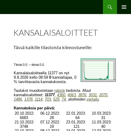
Etsi
Hamppu.net
SIIRRY
ENSISIJ
SISÄLTÖÖN
VALIKK
KANSALAISALOITTEET
Tässä kaikille tilastoista kiinnostuneille: