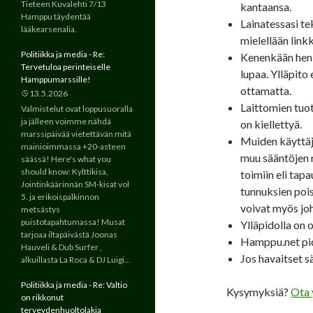
Tieteen Kuvalehti 7/13
kantaansa.
Hamppu täydentää
Lainatessasi tek
lääkearsenalia.
mielellään link
Politiikka ja media - Re:
Kenenkään henki
Tervetuloa perinteiselle
lupaa. Ylläpito
Hamppumarssille!
ottamatta.
13.5.2026
Laittomien tuot
Valmistelut ovat loppusuoralla
ja jälleen voimme nähdä
on kiellettyä.
marssipäivää vietettävän mitä
Muiden käyttäji
mainioimmassa +20-asteen
muu sääntöjen r
säässä! Here's what you
should know: Kylttikisa,
toimiin eli tap
Jointinkäärinnän SM-kisat vol
tunnuksien pois
5. ja erikoispalkinnon
voivat myös joh
metsästys
puistotapahtumassa! Musat
Ylläpidolla on 
tarjoaa iltapäivästä Joonas
Hamppu.net pid
Hauveli & Dub Surfer ,
Jos havaitset s
alkuillasta La Roca & DJ Luigi…
Politiikka ja media - Re: Valtio
Kysymyksiä?
Ota 
on rikkonut
terveydenhuoltolakia