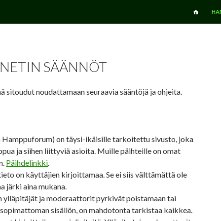
SIIRRY SIS
HA
NETIN SÄÄNNÖT
ä sitoudut noudattamaan seuraavia sääntöjä ja ohjeita.
Hamppuforum) on täysi-ikäisille tarkoitettu sivusto, joka
ua ja siihen liittyviä asioita. Muille päihteille on omat
m.
Päihdelinkki
.
eto on käyttäjien kirjoittamaa. Se ei siis välttämättä ole
a järki aina mukana.
 ylläpitäjät ja moderaattorit pyrkivät poistamaan tai
pimattoman sisällön, on mahdotonta tarkistaa kaikkea.