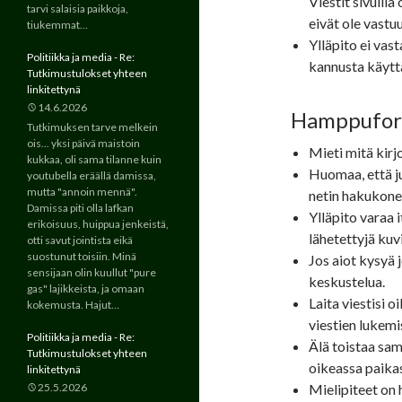
Viestit sivuilla
tarvi salaisia paikkoja,
eivät ole vastu
tiukemmat…
Ylläpito ei vast
Politiikka ja media - Re:
kannusta käyttä
Tutkimustulokset yhteen
linkitettynä
14.6.2026
Hamppufo
Tutkimuksen tarve melkein
ois... yksi päivä maistoin
Mieti mitä kirjo
kukkaa, oli sama tilanne kuin
Huomaa, että ju
youtubella eräällä damissa,
mutta "annoin mennä".
netin hakukonei
Damissa piti olla lafkan
Ylläpito varaa 
erikoisuus, huippua jenkeistä,
lähetettyjä kuv
otti savut jointista eikä
suostunut toisiin. Minä
Jos aiot kysyä j
sensijaan olin kuullut "pure
keskustelua.
gas" lajikkeista, ja omaan
Laita viestisi o
kokemusta. Hajut…
viestien lukemi
Politiikka ja media - Re:
Älä toistaa sa
Tutkimustulokset yhteen
oikeassa paika
linkitettynä
25.5.2026
Mielipiteet on 