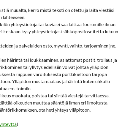
stiä muualta, kerro mistä teksti on otettu ja laita viestiisi
ki lähteeseen.
lön yhteystietoja tai kuvia ei saa laittaa foorumille ilman
 ei koskaan kysy yhteystietojasi sähköpostiosoitetta lukuun
teiden ja palveluiden osto, myynti, vaihto, tarjoaminen jne.
en häirintä tai loukkaaminen, asiattomat postit, trollaus ja
ikkominen tai yllytys edellisiin voivat johtaa ylläpidon
auksesta riippuen varoituksesta porttikieltoon tai jopa
toon. Ylläpidon mustamaalaus ja häirintä kuten uhkailu
taa em. toimiin.
oikeus muokata, poistaa tai siirtää viestejä tarvittaessa.
ättää oikeuden muuttaa sääntöjä ilman eri ilmoitusta.
ääntörikkomuksen, ota heti yhteys ylläpitoon.
yhteyttä
!