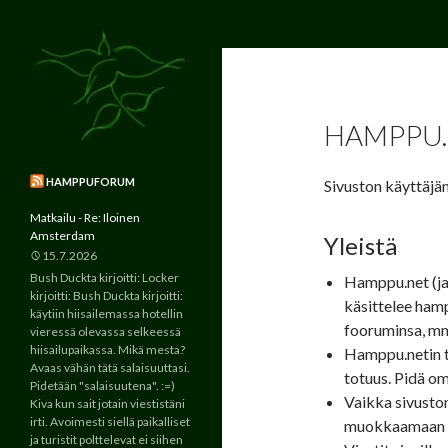
Suomen suurin ja vanhin kannabista
Etsi
Hamppu.net
käsittelevä verkkoyhteisö jo
vuodesta 2000.
HAMPPU.
HAMPPUFORUM
Sivuston käyttäjän
Matkailu - Re: Iloinen
Amsterdam
Yleistä
15.7.2026
Bush Duckta kirjoitti: Locker
Hamppu.net (ja 
kirjoitti: Bush Duckta kirjoitti:
käsittelee hampp
käytiin hiisailemassa hotellin
fooruminsa, m
vieressä olevassa selkeessä
hiisailupaikassa. Mikä mesta?
Hamppu.netin ti
Avaas vähän tätä salaisuuttasi.
totuus. Pidä om
Pidetään "salaisuutena". :=)
Vaikka sivuston
Kiva kun sait jotain viestistäni
irti. Avoimesti siellä paikalliset
muokkaamaan so
ja turistit polttelevat ei siihen