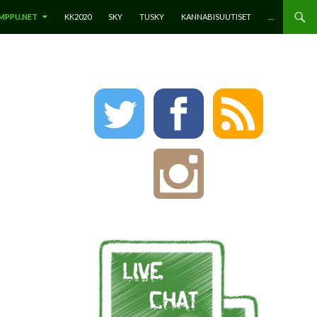
ÄLTÖÖN
MPPU.NET
KK2020
SKY
TUSKY
KANNABISUUTISET
…