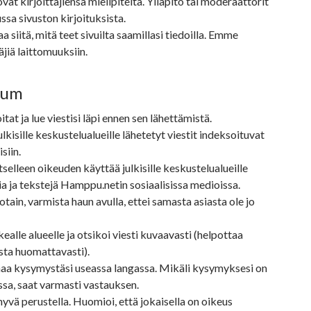
 ovat kirjoittajiensa mielipiteitä. Ylläpito tai moderaattorit
ussa sivuston kirjoituksista.
aa siitä, mitä teet sivuilta saamillasi tiedoilla. Emme
jiä laittomuuksiin.
rum
itat ja lue viestisi läpi ennen sen lähettämistä.
lkisille keskustelualueille lähetetyt viestit indeksoituvat
siin.
itselleen oikeuden käyttää julkisille keskustelualueille
ia ja tekstejä Hamppu.netin sosiaalisissa medioissa.
otain, varmista haun avulla, ettei samasta asiasta ole jo
ikealle alueelle ja otsikoi viesti kuvaavasti (helpottaa
sta huomattavasti).
maa kysymystäsi useassa langassa. Mikäli kysymyksesi on
ssa, saat varmasti vastauksen.
hyvä perustella. Huomioi, että jokaisella on oikeus