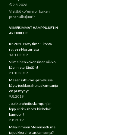
2.5.2026
Vieläkö kofeiini on kaiken
pahan alkujuuri?
VIIMEISIMMÄT HAMPPU.NETIN
ARTIKKELIT
KK2020 Party time! -kohta
rytisee Nosturissa
13.11.2019
Viimeinen kokonainen viikko
käynnistyi tänään!
21.10.2019
Mesenaatti-me -palvelussa
käyty joukkorahoituskampanja
on päättynyt.
9.8.2019
Joukkorahoituskampanjan
loppukiri: Rahoita kieltolaki
kumoon!
2.8.2019
Mikä ihmeen Mesenaatti.me
ja joukkorahoituskampanja?