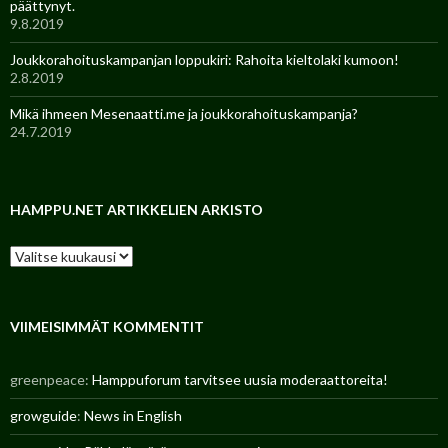
päättynyt.
9.8.2019
Joukkorahoituskampanjan loppukiri: Rahoita kieltolaki kumoon!
2.8.2019
Mikä ihmeen Mesenaatti.me ja joukkorahoituskampanja?
24.7.2019
HAMPPU.NET ARTIKKELIEN ARKISTO
H
a
m
p
p
VIIMEISIMMÄT KOMMENTIT
u
.
greenpeace
:
Hamppuforum tarvitsee uusia moderaattoreita!
n
e
growguide
:
News in English
t
a