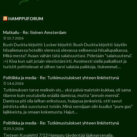
HAMPPUFORUM
Matkailu - Re: Iloinen Amsterdam
15.7.2026
Bush Duckta kirjoitti: Locker kirjoitti: Bush Duckta kirjoitti: käytiin
hiisailemassa hotellin vieressä olevassa selkeessä hiisailupaikassa.
Mikä mesta? Avaas vähän tätä salaisuuttasi. Pidetään "salaisuutena".
:=) Kiva kun sait jotain viestistäni irti. Avoimesti siellä paikalliset ja
turistit polttelevat ei siihen tarvi salaisia paikkoja, tiukemmat…
Politiikka ja media - Re: Tutkimustulokset yhteen linkitettynä
14.6.2026
Tutkimuksen tarve melkein ois... yksi päivä maistoin kukkaa, oli sama
tilanne kuin youtubella eräällä damissa, mutta "annoin mennä".
Damissa piti olla lafkan erikoisuus, huippua jenkeistä, otti savut
jointista eikä suostunut toisiin. Minä sensijaan olin kuullut "pure gas"
lajikkeista, ja omaan kokemusta. Hajut…
Politiikka ja media - Re: Tutkimustulokset yhteen linkitettynä
25.5.2026
Tieteen Kuvalehti 7/13 Hamppu täydentää lääkearsenalia.