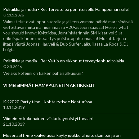
Politiikka ja media - Re: Tervetuloa perinteiselle Hamppumarssille!
13.5.2026
Valmistelut ovat loppusuoralla ja jälleen voimme nähdä marssipäivää
vietettävän mitä mainioimmassa +20-asteen säässä! Here's what
you should know: Kylttikisa, Jointinkäärinnän SM-kisat vol 5. ja
erikoispalkinnon metsästys puistotapahtumassa! Musat tarjoaa
iltapäivästä Joonas Hauveli & Dub Surfer , alkuillasta La Roca & DJ
Luigi…
Politiikka ja media - Re: Valtio on rikkonut terveydenhuoltolakia
2.5.2026
Vieläkö kofeiini on kaiken pahan alkujuuri?
VIIMEISIMMÄT HAMPPU.NETIN ARTIKKELIT
KK2020 Party time! -kohta rytisee Nosturissa
13.11.2019
Viimeinen kokonainen viikko käynnistyi tänään!
21.10.2019
Mesenaatti-me -palvelussa käyty joukkorahoituskampanja on