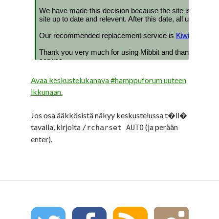
Avaa keskustelukanava #hamppuforum uuteen
ikkunaan.
Jos osa ääkkösistä näkyy keskustelussa t�ll�
tavalla, kirjoita
(ja perään
/rcharset AUTO
enter).