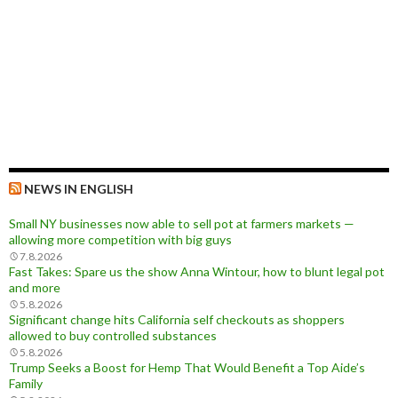
NEWS IN ENGLISH
Small NY businesses now able to sell pot at farmers markets —
allowing more competition with big guys
7.8.2026
Fast Takes: Spare us the show Anna Wintour, how to blunt legal pot
and more
5.8.2026
Significant change hits California self checkouts as shoppers
allowed to buy controlled substances
5.8.2026
Trump Seeks a Boost for Hemp That Would Benefit a Top Aide’s
Family