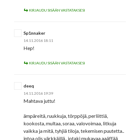
KIRJAUDU SISÄÄN VASTATAKSESI
Sp1nnaker
14.11.2016 18:11
Hep!
KIRJAUDU SISÄÄN VASTATAKSESI
deeq
14.11.2016 19:39
Mahtava juttu!
ämpäreitä, ruukkuja, törppöjä, perliittiä,
kookosta, multaa, soraa, valovoimaa, litkuja
vaikka ja mitä, tyhjiä tiloja, tekemisen puutetta..
intoa olis värkkäillä.. jotaki mukavaa aaäffää