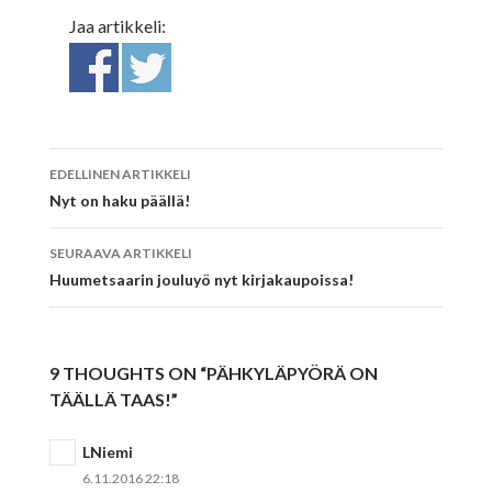
Jaa artikkeli:
EDELLINEN ARTIKKELI
Artikkelien
Nyt on haku päällä!
selaus
SEURAAVA ARTIKKELI
Huumetsaarin jouluyö nyt kirjakaupoissa!
9 THOUGHTS ON “PÄHKYLÄPYÖRÄ ON
TÄÄLLÄ TAAS!”
LNiemi
6.11.2016 22:18