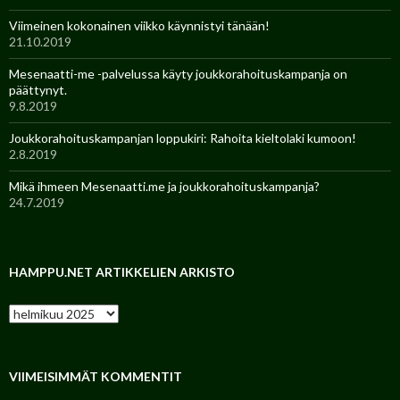
Viimeinen kokonainen viikko käynnistyi tänään!
21.10.2019
Mesenaatti-me -palvelussa käyty joukkorahoituskampanja on
päättynyt.
9.8.2019
Joukkorahoituskampanjan loppukiri: Rahoita kieltolaki kumoon!
2.8.2019
Mikä ihmeen Mesenaatti.me ja joukkorahoituskampanja?
24.7.2019
HAMPPU.NET ARTIKKELIEN ARKISTO
H
a
m
p
p
VIIMEISIMMÄT KOMMENTIT
u