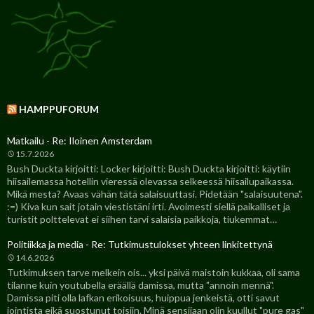
HAMPPUFORUM
Matkailu - Re: Iloinen Amsterdam
15.7.2026
Bush Duckta kirjoitti: Locker kirjoitti: Bush Duckta kirjoitti: käytiin
hiisailemassa hotellin vieressä olevassa selkeessä hiisailupaikassa.
Mikä mesta? Avaas vähän tätä salaisuuttasi. Pidetään "salaisuutena".
:=) Kiva kun sait jotain viestistäni irti. Avoimesti siellä paikalliset ja
turistit polttelevat ei siihen tarvi salaisia paikkoja, tiukemmat…
Politiikka ja media - Re: Tutkimustulokset yhteen linkitettynä
14.6.2026
Tutkimuksen tarve melkein ois... yksi päivä maistoin kukkaa, oli sama
tilanne kuin youtubella eräällä damissa, mutta "annoin mennä".
Damissa piti olla lafkan erikoisuus, huippua jenkeistä, otti savut
jointista eikä suostunut toisiin. Minä sensijaan olin kuullut "pure gas"