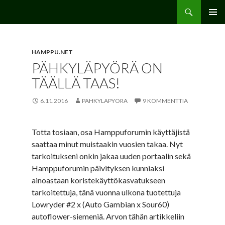
Etsi
Hamppu.net
SIIRRY
ENSISIJ
SISÄLTÖÖN
VALIKK
HAMPPU.NET
PÄHKYLÄPYÖRÄ ON
TÄÄLLÄ TAAS!
6.11.2016
PAHKYLAPYORA
9 KOMMENTTIA
Totta tosiaan, osa Hamppuforumin käyttäjistä
saattaa minut muistaakin vuosien takaa. Nyt
tarkoitukseni onkin jakaa uuden portaalin sekä
Hamppuforumin päivityksen kunniaksi
ainoastaan koristekäyttökasvatukseen
tarkoitettuja, tänä vuonna ulkona tuotettuja
Lowryder #2 x (Auto Gambian x Sour60)
autoflower-siemeniä. Arvon tähän artikkeliin