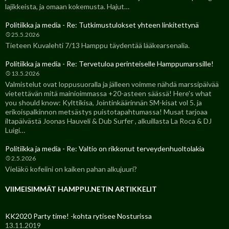
lajikkeista, ja omaan kokemusta. Hajut…
Politiikka ja media - Re: Tutkimustulokset yhteen linkitettynä
25.5.2026
Tieteen Kuvalehti 7/13 Hamppu täydentää lääkearsenalia.
Politiikka ja media - Re: Tervetuloa perinteiselle Hamppumarssille!
13.5.2026
Valmistelut ovat loppusuoralla ja jälleen voimme nähdä marssipäivää
vietettävän mitä mainioimmassa +20-asteen säässä! Here's what
you should know: Kylttikisa, Jointinkäärinnän SM-kisat vol 5. ja
erikoispalkinnon metsästys puistotapahtumassa! Musat tarjoaa
iltapäivästä Joonas Hauveli & Dub Surfer , alkuillasta La Roca & DJ
Luigi…
Politiikka ja media - Re: Valtio on rikkonut terveydenhuoltolakia
2.5.2026
Vieläkö kofeiini on kaiken pahan alkujuuri?
VIIMEISIMMÄT HAMPPU.NETIN ARTIKKELIT
KK2020 Party time! -kohta rytisee Nosturissa
13.11.2019