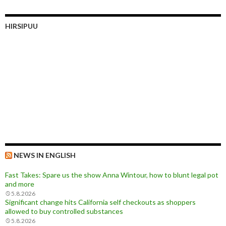
HIRSIPUU
NEWS IN ENGLISH
Fast Takes: Spare us the show Anna Wintour, how to blunt legal pot
and more
5.8.2026
Significant change hits California self checkouts as shoppers
allowed to buy controlled substances
5.8.2026