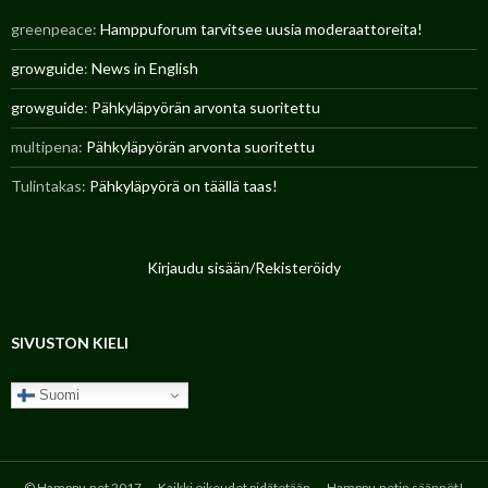
.
greenpeace
:
Hamppuforum tarvitsee uusia moderaattoreita!
n
e
growguide
:
News in English
t
a
growguide
:
Pähkyläpyörän arvonta suoritettu
r
t
multipena
:
Pähkyläpyörän arvonta suoritettu
i
k
Tulintakas
:
Pähkyläpyörä on täällä taas!
k
e
l
i
e
Kirjaudu sisään/Rekisteröidy
n
a
r
SIVUSTON KIELI
k
i
s
Suomi
t
o
© Hamppu.net 2017 – Kaikki oikeudet pidätetään –
Hamppu.netin säännöt!