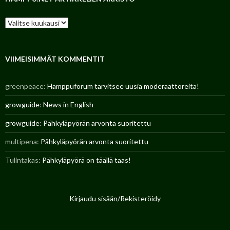
H
a
m
p
p
VIIMEISIMMÄT KOMMENTIT
u
.
greenpeace
:
Hamppuforum tarvitsee uusia moderaattoreita!
n
e
growguide
:
News in English
t
a
growguide
:
Pähkyläpyörän arvonta suoritettu
r
t
multipena
:
Pähkyläpyörän arvonta suoritettu
i
k
Tulintakas
:
Pähkyläpyörä on täällä taas!
k
e
l
i
e
Kirjaudu sisään/Rekisteröidy
n
a
r