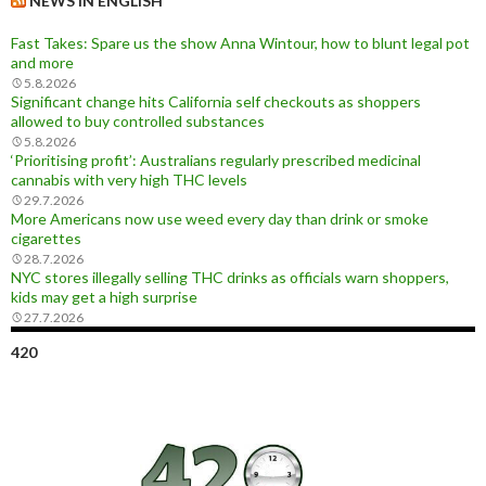
NEWS IN ENGLISH
Fast Takes: Spare us the show Anna Wintour, how to blunt legal pot
and more
5.8.2026
Significant change hits California self checkouts as shoppers
allowed to buy controlled substances
5.8.2026
‘Prioritising profit’: Australians regularly prescribed medicinal
cannabis with very high THC levels
29.7.2026
More Americans now use weed every day than drink or smoke
cigarettes
28.7.2026
NYC stores illegally selling THC drinks as officials warn shoppers,
kids may get a high surprise
27.7.2026
420