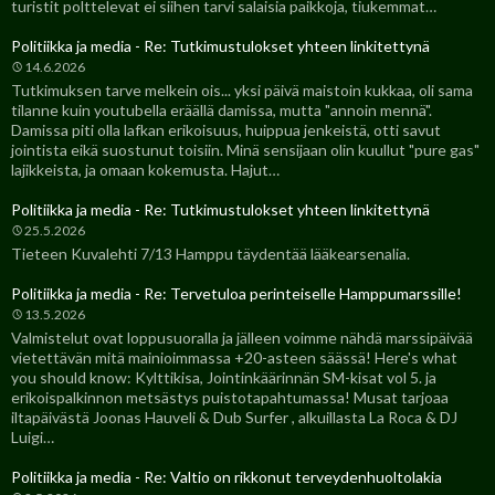
turistit polttelevat ei siihen tarvi salaisia paikkoja, tiukemmat…
Politiikka ja media - Re: Tutkimustulokset yhteen linkitettynä
14.6.2026
Tutkimuksen tarve melkein ois... yksi päivä maistoin kukkaa, oli sama
tilanne kuin youtubella eräällä damissa, mutta "annoin mennä".
Damissa piti olla lafkan erikoisuus, huippua jenkeistä, otti savut
jointista eikä suostunut toisiin. Minä sensijaan olin kuullut "pure gas"
lajikkeista, ja omaan kokemusta. Hajut…
Politiikka ja media - Re: Tutkimustulokset yhteen linkitettynä
25.5.2026
Tieteen Kuvalehti 7/13 Hamppu täydentää lääkearsenalia.
Politiikka ja media - Re: Tervetuloa perinteiselle Hamppumarssille!
13.5.2026
Valmistelut ovat loppusuoralla ja jälleen voimme nähdä marssipäivää
vietettävän mitä mainioimmassa +20-asteen säässä! Here's what
you should know: Kylttikisa, Jointinkäärinnän SM-kisat vol 5. ja
erikoispalkinnon metsästys puistotapahtumassa! Musat tarjoaa
iltapäivästä Joonas Hauveli & Dub Surfer , alkuillasta La Roca & DJ
Luigi…
Politiikka ja media - Re: Valtio on rikkonut terveydenhuoltolakia