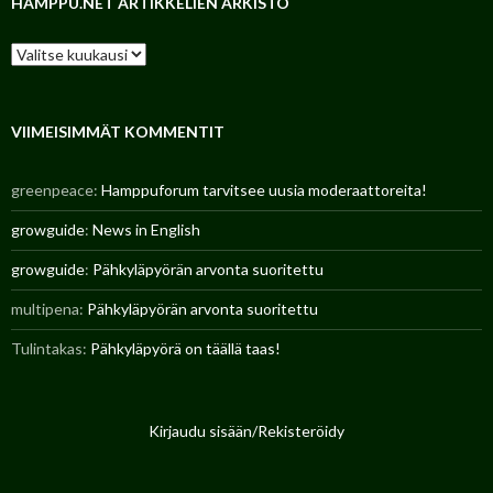
HAMPPU.NET ARTIKKELIEN ARKISTO
H
a
m
p
p
VIIMEISIMMÄT KOMMENTIT
u
.
greenpeace
:
Hamppuforum tarvitsee uusia moderaattoreita!
n
e
growguide
:
News in English
t
a
growguide
:
Pähkyläpyörän arvonta suoritettu
r
t
multipena
:
Pähkyläpyörän arvonta suoritettu
i
k
Tulintakas
:
Pähkyläpyörä on täällä taas!
k
e
l
i
e
Kirjaudu sisään/Rekisteröidy
n
a
r