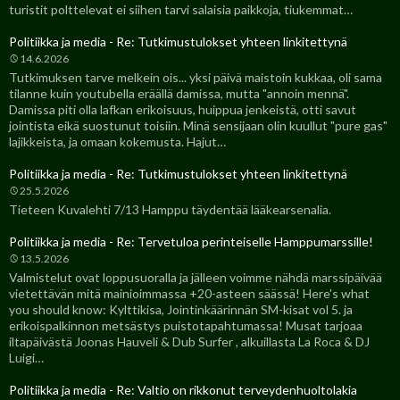
turistit polttelevat ei siihen tarvi salaisia paikkoja, tiukemmat…
Politiikka ja media - Re: Tutkimustulokset yhteen linkitettynä
14.6.2026
Tutkimuksen tarve melkein ois... yksi päivä maistoin kukkaa, oli sama
tilanne kuin youtubella eräällä damissa, mutta "annoin mennä".
Damissa piti olla lafkan erikoisuus, huippua jenkeistä, otti savut
jointista eikä suostunut toisiin. Minä sensijaan olin kuullut "pure gas"
lajikkeista, ja omaan kokemusta. Hajut…
Politiikka ja media - Re: Tutkimustulokset yhteen linkitettynä
25.5.2026
Tieteen Kuvalehti 7/13 Hamppu täydentää lääkearsenalia.
Politiikka ja media - Re: Tervetuloa perinteiselle Hamppumarssille!
13.5.2026
Valmistelut ovat loppusuoralla ja jälleen voimme nähdä marssipäivää
vietettävän mitä mainioimmassa +20-asteen säässä! Here's what
you should know: Kylttikisa, Jointinkäärinnän SM-kisat vol 5. ja
erikoispalkinnon metsästys puistotapahtumassa! Musat tarjoaa
iltapäivästä Joonas Hauveli & Dub Surfer , alkuillasta La Roca & DJ
Luigi…
Politiikka ja media - Re: Valtio on rikkonut terveydenhuoltolakia