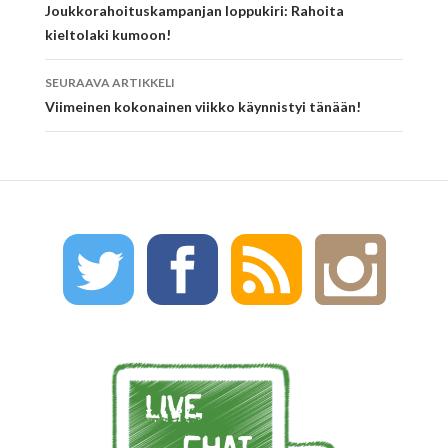
Artikkelien
Joukkorahoituskampanjan loppukiri: Rahoita
kieltolaki kumoon!
selaus
SEURAAVA ARTIKKELI
Viimeinen kokonainen viikko käynnistyi tänään!