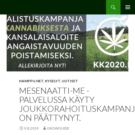
Etsi
Hamppu.net
SIIRRY
ENSISIJ
SISÄLTÖÖN
VALIKK
HAMPPU.NET
,
KYSELYT
,
UUTISET
MESENAATTI-ME -
PALVELUSSA KÄYTY
JOUKKORAHOITUSKAMPANJ
ON PÄÄTTYNYT.
9.8.2019
GROWGUIDE