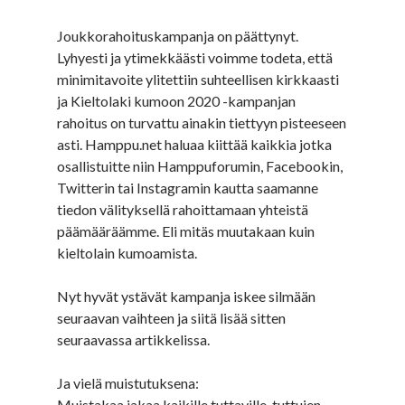
Joukkorahoituskampanja on päättynyt.
Lyhyesti ja ytimekkäästi voimme todeta, että
minimitavoite ylitettiin suhteellisen kirkkaasti
ja Kieltolaki kumoon 2020 -kampanjan
rahoitus on turvattu ainakin tiettyyn pisteeseen
asti. Hamppu.net haluaa kiittää kaikkia jotka
osallistuitte niin Hamppuforumin, Facebookin,
Twitterin tai Instagramin kautta saamanne
tiedon välityksellä rahoittamaan yhteistä
päämääräämme. Eli mitäs muutakaan kuin
kieltolain kumoamista.
Nyt hyvät ystävät kampanja iskee silmään
seuraavan vaihteen ja siitä lisää sitten
seuraavassa artikkelissa.
Ja vielä muistutuksena:
Muistakaa jakaa kaikille tuttaville, tuttujen