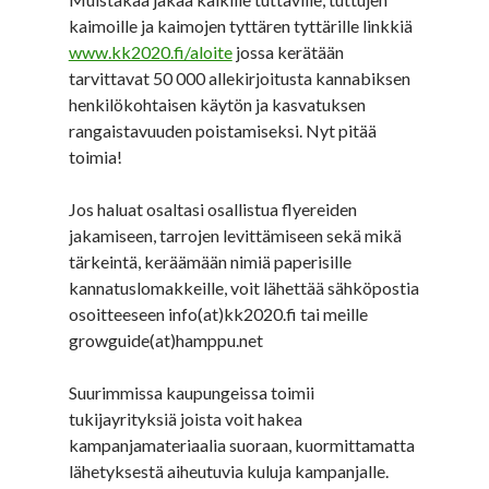
kaimoille ja kaimojen tyttären tyttärille linkkiä
www.kk2020.fi/aloite
jossa kerätään
tarvittavat 50 000 allekirjoitusta kannabiksen
henkilökohtaisen käytön ja kasvatuksen
rangaistavuuden poistamiseksi. Nyt pitää
toimia!
Jos haluat osaltasi osallistua flyereiden
jakamiseen, tarrojen levittämiseen sekä mikä
tärkeintä, keräämään nimiä paperisille
kannatuslomakkeille, voit lähettää sähköpostia
osoitteeseen info(at)kk2020.fi tai meille
growguide(at)hamppu.net
Suurimmissa kaupungeissa toimii
tukijayrityksiä joista voit hakea
kampanjamateriaalia suoraan, kuormittamatta
lähetyksestä aiheutuvia kuluja kampanjalle.