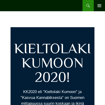
Hamppu.net
ENSISIJ
VALIKK
KIELTOLAKI
KUMOON
2020!
KK2020 eli ”Kieltolaki Kumoon” ja
”Kasvua Kannabiksesta” on Suomen
mittapuussa suurin koskaan ja ikinä