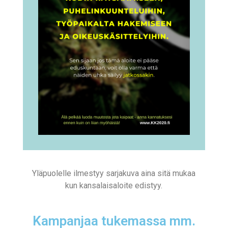
Yläpuolelle ilmestyy sarjakuva aina sitä mukaa
kun kansalaisaloite edistyy.
Kampanjaa tukemassa mm.