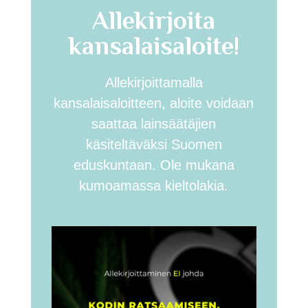
Allekirjoita
kansalaisaloite!
Allekirjoittamalla
kansalaisaloitteen, aloite voidaan
saattaa lainsäätäjien
käsiteltäväksi Suomen
eduskuntaan. Ole mukana
kumoamassa kieltolakia.