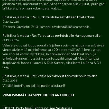
jointista eikä suostunut toisiin. Minä sensijaan olin kuullut "pure gas"
lajikkeista, ja omaan kokemusta. Hajut…
Politiikka ja media - Re: Tutkimustulokset yhteen linkitettynä
25.5.2026
Tieteen Kuvalehti 7/13 Hamppu täydentää lääkearsenalia.
Politiikka ja media - Re: Tervetuloa perinteiselle Hamppumarssille!
13.5.2026
Valmistelut ovat loppusuoralla ja jälleen voimme nähdä marssipäivää
vietettävän mitä mainioimmassa +20-asteen säässä! Here's what
you should know: Kylttikisa, Jointinkäärinnän SM-kisat vol 5. ja
erikoispalkinnon metsästys puistotapahtumassa! Musat tarjoaa
iltapäivästä Joonas Hauveli & Dub Surfer , alkuillasta La Roca & DJ
Luigi…
Politiikka ja media - Re: Valtio on rikkonut terveydenhuoltolakia
2.5.2026
Vieläkö kofeiini on kaiken pahan alkujuuri?
VIIMEISIMMÄT HAMPPU.NETIN ARTIKKELIT
KK2020 Party time! -kohta rytisee Nosturissa