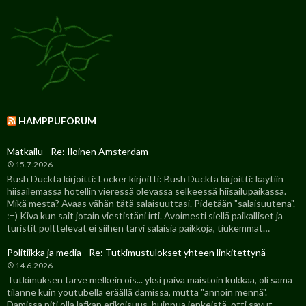
HAMPPUFORUM
Matkailu - Re: Iloinen Amsterdam
15.7.2026
Bush Duckta kirjoitti: Locker kirjoitti: Bush Duckta kirjoitti: käytiin
hiisailemassa hotellin vieressä olevassa selkeessä hiisailupaikassa.
Mikä mesta? Avaas vähän tätä salaisuuttasi. Pidetään "salaisuutena".
:=) Kiva kun sait jotain viestistäni irti. Avoimesti siellä paikalliset ja
turistit polttelevat ei siihen tarvi salaisia paikkoja, tiukemmat…
Politiikka ja media - Re: Tutkimustulokset yhteen linkitettynä
14.6.2026
Tutkimuksen tarve melkein ois... yksi päivä maistoin kukkaa, oli sama
tilanne kuin youtubella eräällä damissa, mutta "annoin mennä".
Damissa piti olla lafkan erikoisuus, huippua jenkeistä, otti savut