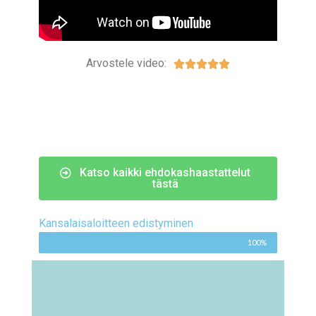
Arvostele video:





Katso kaikki ehdokashaastattelut
tästä
Kansalaisaloitteen edistyminen
100%