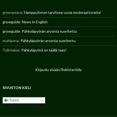
greenpeace
:
Hamppuforum tarvitsee uusia moderaattoreita!
growguide
:
News in English
growguide
:
Pähkyläpyörän arvonta suoritettu
multipena
:
Pähkyläpyörän arvonta suoritettu
Tulintakas
:
Pähkyläpyörä on täällä taas!
Kirjaudu sisään/Rekisteröidy
SIVUSTON KIELI
Suomi