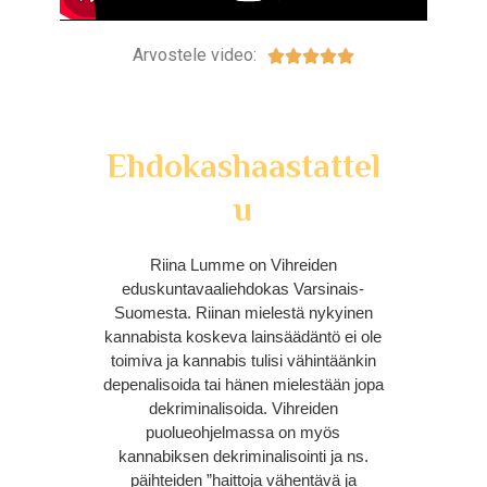
Arvostele video:





Ehdokashaastattel
u
Riina Lumme on Vihreiden
eduskuntavaaliehdokas Varsinais-
Suomesta. Riinan mielestä nykyinen
kannabista koskeva lainsäädäntö ei ole
toimiva ja kannabis tulisi vähintäänkin
depenalisoida tai hänen mielestään jopa
dekriminalisoida. Vihreiden
puolueohjelmassa on myös
kannabiksen dekriminalisointi ja ns.
päihteiden ”haittoja vähentävä ja