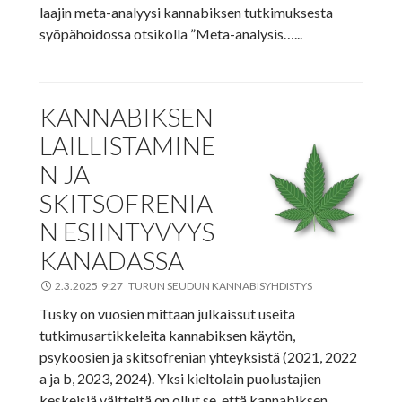
laajin meta-analyysi kannabiksen tutkimuksesta
syöpähoidossa otsikolla ”Meta-analysis…...
KANNABIKSEN
LAILLISTAMINE
N JA
SKITSOFRENIA
N ESIINTYVYYS
KANADASSA
2.3.2025 9:27 TURUN SEUDUN KANNABISYHDISTYS
Tusky on vuosien mittaan julkaissut useita
tutkimusartikkeleita kannabiksen käytön,
psykoosien ja skitsofrenian yhteyksistä (2021, 2022
a ja b, 2023, 2024). Yksi kieltolain puolustajien
keskeisiä väitteitä on ollut se, että kannabiksen