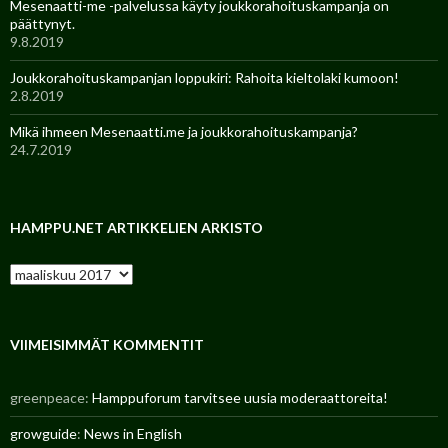
Mesenaatti-me -palvelussa käyty joukkorahoituskampanja on
päättynyt.
9.8.2019
Joukkorahoituskampanjan loppukiri: Rahoita kieltolaki kumoon!
2.8.2019
Mikä ihmeen Mesenaatti.me ja joukkorahoituskampanja?
24.7.2019
HAMPPU.NET ARTIKKELIEN ARKISTO
H
a
m
p
p
VIIMEISIMMÄT KOMMENTIT
u
.
greenpeace
:
Hamppuforum tarvitsee uusia moderaattoreita!
n
e
growguide
:
News in English
t