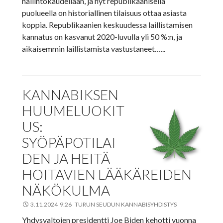
hallintokaudellaan, ja nyt republikaanisella
puolueella on historiallinen tilaisuus ottaa asiasta
koppia. Republikaanien keskuudessa laillistamisen
kannatus on kasvanut 2020-luvulla yli 50 %:n, ja
aikaisemmin laillistamista vastustaneet…...
KANNABIKSEN
HUUMELUOKIT
US:
SYÖPÄPOTILAI
DEN JA HEITÄ
HOITAVIEN LÄÄKÄREIDEN
NÄKÖKULMA
3.11.2024 9:26 TURUN SEUDUN KANNABISYHDISTYS
Yhdysvaltojen presidentti Joe Biden kehotti vuonna