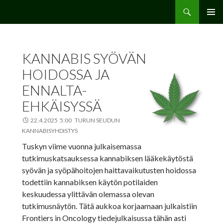
Etsi
Hamppu.net
SIIRRY
ENSISIJ
SISÄLTÖÖN
VALIKK
KANNABIS SYÖVÄN
HOIDOSSA JA
ENNALTA-
EHKÄISYSSÄ
22.4.2025 5:00 TURUN SEUDUN
KANNABISYHDISTYS
Tuskyn viime vuonna julkaisemassa
tutkimuskatsauksessa kannabiksen lääkekäytöstä
syövän ja syöpähoitojen haittavaikutusten hoidossa
todettiin kannabiksen käytön potilaiden
keskuudessa ylittävän olemassa olevan
tutkimusnäytön. Tätä aukkoa korjaamaan julkaistiin
Frontiers in Oncology tiedejulkaisussa tähän asti