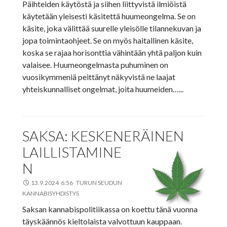
Päihteiden käytöstä ja siihen liittyvistä ilmiöistä
käytetään yleisesti käsitettä huumeongelma. Se on
käsite, joka välittää suurelle yleisölle tilannekuvan ja
jopa toimintaohjeet. Se on myös haitallinen käsite,
koska se rajaa horisonttia vähintään yhtä paljon kuin
valaisee. Huumeongelmasta puhuminen on
vuosikymmeniä peittänyt näkyvistä ne laajat
yhteiskunnalliset ongelmat, joita huumeiden…...
SAKSA: KESKENERÄINEN
LAILLISTAMINE
N
13.9.2024 6:56 TURUN SEUDUN
KANNABISYHDISTYS
Saksan kannabispolitiikassa on koettu tänä vuonna
täyskäännös kieltolaista valvottuun kauppaan.