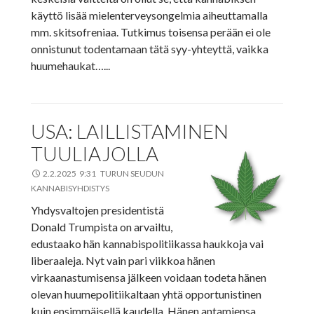
käyttö lisää mielenterveysongelmia aiheuttamalla
mm. skitsofreniaa. Tutkimus toisensa perään ei ole
onnistunut todentamaan tätä syy-yhteyttä, vaikka
huumehaukat…...
USA: LAILLISTAMINEN
TUULIAJOLLA
2.2.2025 9:31 TURUN SEUDUN
KANNABISYHDISTYS
Yhdysvaltojen presidentistä
Donald Trumpista on arvailtu,
edustaako hän kannabispolitiikassa haukkoja vai
liberaaleja. Nyt vain pari viikkoa hänen
virkaanastumisensa jälkeen voidaan todeta hänen
olevan huumepolitiikaltaan yhtä opportunistinen
kuin ensimmäisellä kaudella. Hänen antamiensa