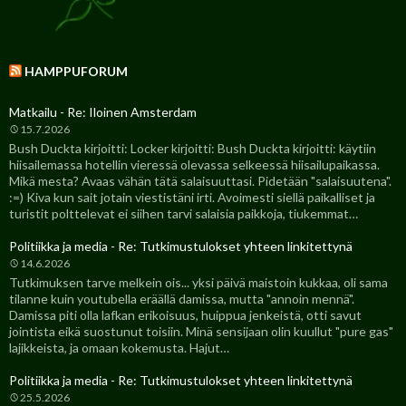
HAMPPUFORUM
Matkailu - Re: Iloinen Amsterdam
15.7.2026
Bush Duckta kirjoitti: Locker kirjoitti: Bush Duckta kirjoitti: käytiin
hiisailemassa hotellin vieressä olevassa selkeessä hiisailupaikassa.
Mikä mesta? Avaas vähän tätä salaisuuttasi. Pidetään "salaisuutena".
:=) Kiva kun sait jotain viestistäni irti. Avoimesti siellä paikalliset ja
turistit polttelevat ei siihen tarvi salaisia paikkoja, tiukemmat…
Politiikka ja media - Re: Tutkimustulokset yhteen linkitettynä
14.6.2026
Tutkimuksen tarve melkein ois... yksi päivä maistoin kukkaa, oli sama
tilanne kuin youtubella eräällä damissa, mutta "annoin mennä".
Damissa piti olla lafkan erikoisuus, huippua jenkeistä, otti savut
jointista eikä suostunut toisiin. Minä sensijaan olin kuullut "pure gas"
lajikkeista, ja omaan kokemusta. Hajut…
Politiikka ja media - Re: Tutkimustulokset yhteen linkitettynä
25.5.2026