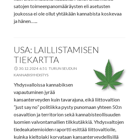
satojen toimeenpanomääräysten eli asetusten
joukossa ei ole ollut yhtäkään kannabista koskevaa
ja hänen…...
USA: LAILLISTAMISEN
TIEKARTTA
30.12.2024 6:51 TURUN SEUDUN
KANNABISYHDISTYS
Yhdysvalloissa kannabiksen
vapautuminen jyrää
kansanterveyden kuin tavarajuna, eikä liittovaltion
”just say no” politiikka pysty punomaan yhteen 50:n
osavaltion ja territorion sekä kannabisteollisuuden
luomien valvontamallien tilkkutäkkiä. Yhdysvaltojen
tiedeakatemioiden raportti esittää liittovaltiolle,
kuinka kieltolaki korvataan kansanterveydellisillä