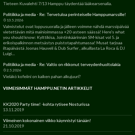
Tieteen Kuvalehti 7/13 Hamppu täydentää lääkearsenalia.
Politiikka ja media - Re: Tervetuloa perinteiselle Hamppumarssille!
13.5.2026
Valmistelut ovat loppusuoralla ja jälleen voimme nähdä marssipäivää
vietettävän mitä mainioimmassa +20-asteen säässä! Here's what
you should know: Kylttikisa, Jointinkäärinnän SM-kisat vol 5. ja
erikoispalkinnon metsästys puistotapahtumassa! Musat tarjoaa
iltapäivästä Joonas Hauveli & Dub Surfer , alkuillasta La Roca & DJ
Luigi…
Politiikka ja media - Re: Valtio on rikkonut terveydenhuoltolakia
2.5.2026
Vieläkö kofeiini on kaiken pahan alkujuuri?
VIIMEISIMMÄT HAMPPU.NETIN ARTIKKELIT
KK2020 Party time! -kohta rytisee Nosturissa
13.11.2019
Viimeinen kokonainen viikko käynnistyi tänään!
21.10.2019