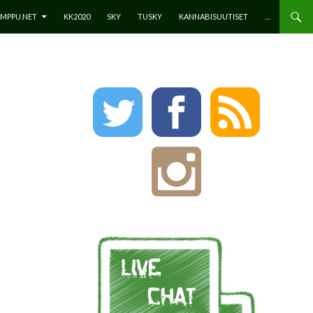
SÄLTÖÖN
MPPU.NET
KK2020
SKY
TUSKY
KANNABISUUTISET
…