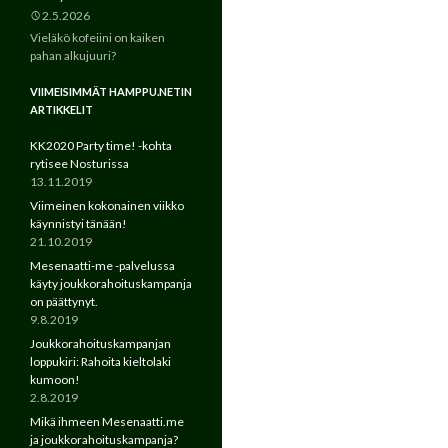
2.5.2026
Vieläkö kofeiini on kaiken
pahan alkujuuri?
VIIMEISIMMÄT HAMPPU.NETIN
ARTIKKELIT
KK2020 Party time! -kohta
rytisee Nosturissa
13.11.2019
Viimeinen kokonainen viikko
käynnistyi tänään!
21.10.2019
Mesenaatti-me -palvelussa
käyty joukkorahoituskampanja
on päättynyt.
9.8.2019
Joukkorahoituskampanjan
loppukiri: Rahoita kieltolaki
kumoon!
2.8.2019
Mikä ihmeen Mesenaatti.me
ja joukkorahoituskampanja?