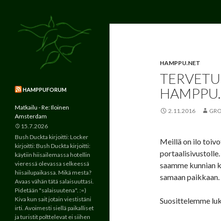
Suomen suurin ja vanhin kannabista
Etsi
Hamppu.net
käsittelevä verkkoyhteisö jo
vuodesta 2000.
HAMPPU.NET
TERVETU
HAMPPU.
HAMPPUFORUM
Matkailu - Re: Iloinen
2.11.2016
GR
Amsterdam
15.7.2026
Bush Duckta kirjoitti: Locker
Meillä on ilo toiv
kirjoitti: Bush Duckta kirjoitti:
portaalisivustol
käytiin hiisailemassa hotellin
vieressä olevassa selkeessä
saamme kunnian ke
hiisailupaikassa. Mikä mesta?
samaan paikkaan.
Avaas vähän tätä salaisuuttasi.
Pidetään "salaisuutena". :=)
Kiva kun sait jotain viestistäni
Suosittelemme l
irti. Avoimesti siellä paikalliset
ja turistit polttelevat ei siihen