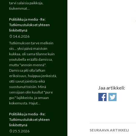
tarvi salaisia paikkoja,
tiukemmat…
Politiikka ja media - Re:
Tutkimustulokset yhteen
linkitettynä
14.6.2026
Tutkimuksen tarve melkein
ois... yksi päivä maistoin
kukkaa, oli sama tilanne kuin
youtubella eräällä damissa,
mutta "annoin mennä".
Damissa piti olla lafkan
erikoisuus, huippua jenkeistä,
otti savut jointista eikä
suostunut toisiin. Minä
Jaa artikkeli:
sensijaan olin kuullut "pure
gas" lajikkeista, ja omaan
kokemusta. Hajut…
Politiikka ja media - Re:
Tutkimustulokset yhteen
linkitettynä
SEURAAVA ARTIKKELI
25.5.2026