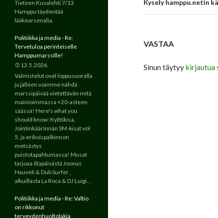
Artikkelien
Kysely hamppu.netin kä
Tieteen Kuvalehti 7/13
Hamppu täydentää
selaus
lääkearsenalia.
Politiikka ja media - Re:
VASTAA
Tervetuloa perinteiselle
Hamppumarssille!
13.5.2026
Sinun täytyy
kirjautua 
Valmistelut ovat loppusuoralla
ja jälleen voimme nähdä
marssipäivää vietettävän mitä
mainioimmassa +20-asteen
säässä! Here's what you
should know: Kylttikisa,
Jointinkäärinnän SM-kisat vol
5. ja erikoispalkinnon
metsästys
puistotapahtumassa! Musat
tarjoaa iltapäivästä Joonas
Hauveli & Dub Surfer ,
alkuillasta La Roca & DJ Luigi…
Politiikka ja media - Re: Valtio
on rikkonut
terveydenhuoltolakia