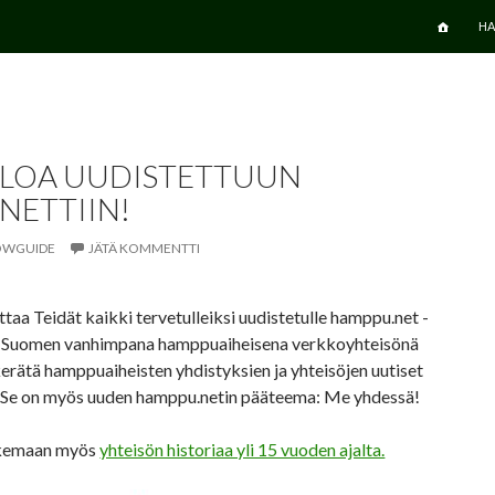
SIIRRY SI
HA
LOA UUDISTETTUUN
NETTIIN!
OWGUIDE
JÄTÄ KOMMENTTI
ottaa Teidät kaikki tervetulleiksi uudistetulle hamppu.net -
le. Suomen vanhimpana hamppuaiheisena verkkoyhteisönä
rätä hamppuaiheisten yhdistyksien ja yhteisöjen uutiset
 Se on myös uuden hamppu.netin pääteema: Me yhdessä!
ukemaan myös
yhteisön historiaa yli 15 vuoden ajalta.