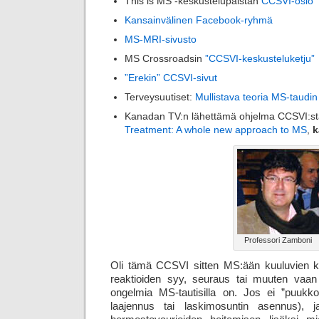
This is MS -keskustelupalstan
CCSVI-osio
Kansainvälinen Facebook-ryhmä
MS-MRI-sivusto
MS Crossroadsin
”CCSVI-keskusteluketju”
”Erekin” CCSVI-sivut
Terveysuutiset:
Mullistava teoria MS-taudin
Kanadan TV:n lähettämä ohjelma CCSVI:s
Treatment: A whole new approach to MS
,
k
Professori Zamboni
Oli tämä CCSVI sitten MS:ään kuuluvien k
reaktioiden syy, seuraus tai muuten vaan
ongelmia MS-tautisilla on. Jos ei ”puukko
laajennus tai laskimo­suntin asennus), ja