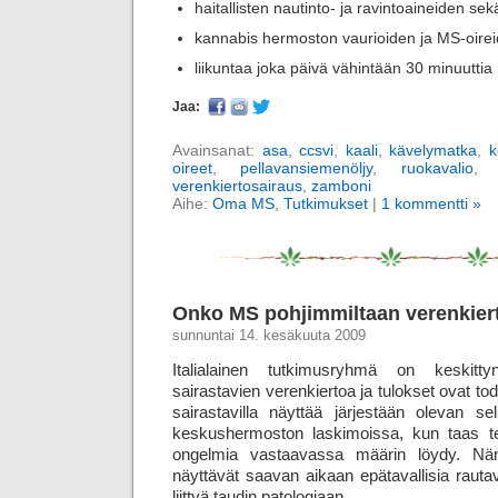
haitallisten nautinto- ja ravintoaineiden se
kannabis hermoston vaurioiden ja MS-oirei
liikuntaa joka päivä vähintään 30 minuuttia
Jaa:
Avainsanat:
asa
,
ccsvi
,
kaali
,
kävelymatka
,
k
oireet
,
pellavansiemenöljy
,
ruokavalio
verenkiertosairaus
,
zamboni
Aihe:
Oma MS
,
Tutkimukset
|
1 kommentti »
Onko MS pohjimmiltaan verenkier
sunnuntai 14. kesäkuuta 2009
Italialainen tutkimusryhmä on keskitty
sairastavien verenkiertoa ja tulokset ovat tod
sairastavilla näyttää järjestään olevan sel
keskushermoston laskimoissa, kun taas terv
ongelmia vastaavassa määrin löydy. Nä
näyttävät saavan aikaan epätavallisia rauta­
liittyä taudin patologiaan.