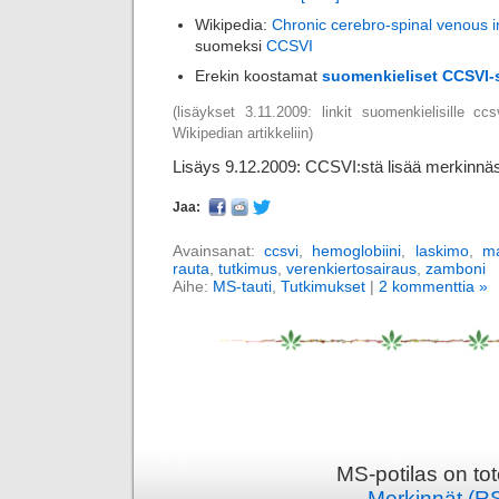
Wikipedia:
Chronic cerebro-spinal venous i
suomeksi
CCSVI
Erekin koostamat
suomenkieliset CCSVI-
(lisäykset 3.11.2009: linkit suomenkielisille ccs
Wikipedian artikkeliin)
Lisäys 9.12.2009: CCSVI:stä lisää merkinn
Jaa:
Avainsanat:
ccsvi
,
hemoglobiini
,
laskimo
,
ma
rauta
,
tutkimus
,
verenkiertosairaus
,
zamboni
Aihe:
MS-tauti
,
Tutkimukset
|
2 kommenttia »
MS-potilas on to
Merkinnät (R