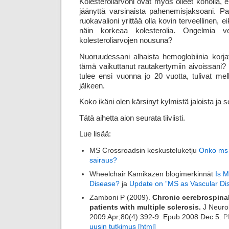
Kolesteroliarvoni ovat myös olleet koholla, e
jäänyttä varsinaista pahenemisjaksoani. Pa
ruokavalioni yrittää olla kovin terveellinen, 
näin korkeaa kolesterolia. Ongelmia ve
kolesteroliarvojen nousuna?
Nuoruudessani alhaista hemoglobiinia korjatti
tämä vaikuttanut rautakertymiin aivoissani? 
tulee ensi vuonna jo 20 vuotta, tulivat me
jälkeen.
Koko ikäni olen kärsinyt kylmistä jaloista ja 
Tätä aihetta aion seurata tiiviisti.
Lue lisää:
MS Crossroadsin keskusteluketju
Onko ms 
sairaus?
Wheelchair Kamikazen blogimerkinnät
Is M
Disease?
ja
Update on ”MS as Vascular Di
Zamboni P (2009).
Chronic cerebrospinal
patients with multiple sclerosis.
J Neurol
2009 Apr;80(4):392-9. Epub 2008 Dec 5.
P
uusin tutkimus [html]