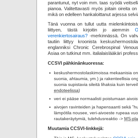
parantunut, nyt voin mm. taas syödä veitsell
pianoa. Valitettavasti myös joitain oireita o
mikä on edelleen hankaloittanut arjessa selvi
Tänä vuonna on tullut uutta mielenkiintoist
liittyen, tästä kirjoitin jo aiemmin
O
verenkiertosairaus?
-merkinnässä. On vahva
tautiin liittyy kroonista keskus­hermosto­l
englanniksi Chronic Cerebrospinal Venous
Asiaa on tutkinut mm. italialaislääkäri profe
CCSVI pähkinänkuoressa:
keskushermostolaskimoissa mekaanisia ong
suonia, ahtaumia, ym.) ja rakenteellisia
suonia supistavia sileitä lihaksia kuin tervei
endoteelissa
)
veri ei pääse normaalisti poistumaan aivoist
aivojen ravinteiden ja hapensaanti sekä ”
lämpötila nousee, veri-aivoeste rupeaa vu
rautakeräytymiä, tulehdusreaktio ->
MS-pla
Muutamia CCSVI-linkkejä: