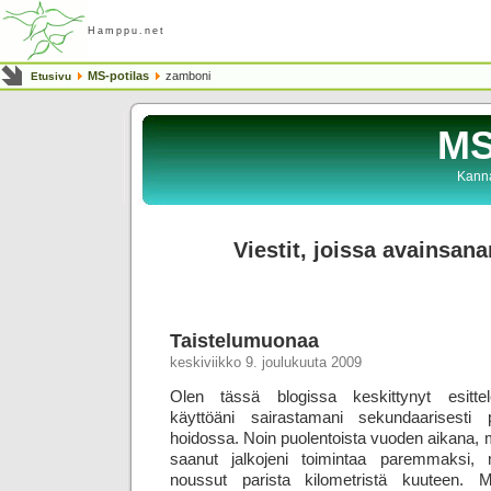
Hamppu.net
MS-potilas
zamboni
Etusivu
MS
Kanna
Viestit, joissa avainsan
Taistelumuonaa
keskiviikko 9. joulukuuta 2009
Olen tässä blogissa keskittynyt esitte
käyttöäni sairastamani sekundaarisesti 
hoidossa. Noin puolentoista vuoden aikana, mi
saanut jalkojeni toimintaa paremmaksi,
noussut parista kilometristä kuuteen. 