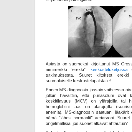
Asiasta on suomeksi kirjoittanut MS Cross
nimimerkki ”erekki”,
keskusteluketjussa
o
tutkimuksesta. Suuret kiitokset erekki
suomalaiselle keskustelupalstalle!
Ennen MS-diagnoosia jossain vaiheessa oireisi
jolloin havaittiin, että punasoluni ovat 
keskitilavuus (MCV) on ylärajoilla tai 
hemoglobiini taas on alarajojilla (suuriso
anemia). MS-diagnoosin saatuani lääkärit
nämä ”lähes normaalit” veriarvoni. Suuret 
ongelmallisia, jos suonet alkavat ahtautua?