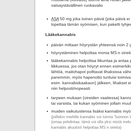
vatsaystävällinen ruokavalio
ASA
50 mg joka toinen päivä (joka päivä ei
lopettaa tämän syömisen, kun paketti tyhje
Lääkekannabis
päivän mittaan höyrystän yhteensä noin 2 
höyrystäminen helpottaa monia MS:n oireit
lääkekannabis helpottaa liikuntaa ja antaa
liikkuessa, jos otan höyryt ennen esimerkik
lähtöä, maitohapot polttavat lihaksissa vä
paremmin, myös hapenotto tuntuisi toimiv
esim. kannabiskaakaon) jälkeen, lihakset
niin helposti/nopeasti
tarpeen mukaan (oireiden vaatiessa) kanna
tai varsista, tai kukan syöminen jollain muul
muiden vaikutustensa lisäksi kannabis myö
(joillekin miehille kannabis voi toimia ”luonnon 
(omaa pohdintaa: tämä voi olla yksi niistä mek
kannabis akuutisti helpottaa MS:n oireita)