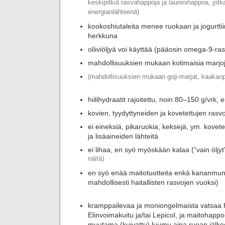
keskipitkiä rasvahappoja ja lauriinihappoa, jotk
energianlähteenä)
kookoshiutaleita menee ruokaan ja jogurttii
herkkuna
oliiviöljyä voi käyttää (pääosin omega-9-r
mahdollisuuksien mukaan kotimaisia marjo
(mahdollisuuksien mukaan goji-marjat, kaakaop
hiilihydraatit rajoitettu, noin 80–150 g/vrk, e
kovien, tyydyttyneiden ja kovetettujen rasvo
ei eineksiä, pikaruokia, keksejä, ym. kovete
ja lisäaineiden lähteitä
ei lihaa, en syö myöskään kalaa (”vain öljyt
näitä)
en syö enää maitotuotteita enkä kananmunia
mahdollisesti haitallisten rasvojen vuoksi)
kramppailevaa ja moniongelmaista vatsaa 
Elinvoimakuitu ja/tai Lepicol, ja maitohappoba
muutama (kuivattu) luumu aina ruoan jälke