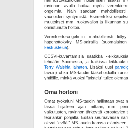
hermosto­vaurioiden hoitamisen lisäksi 
ravinnon avulla hoitaa myös veren­kierron
ongelmia. Näin saadaan mahdollisesti e
vaurioiden syntymistä. Esimerkiksi sepel­va
muutokset mm. ruoka­valion ja liikunnan s
onnistunutta hoitoa.
Verenkierto-ongelmiin mahdollisesti liitty
hapenottokyky MS-sairailla (suomalaine
keskustelua
).
CCSVI-kuvantamisia saatikka -leikkauksia 
tehdään Suomessa, ja kaikissa leikkauksis
Terry Walshia lainaten
. Lisäksi uusi
parad
tavoin) uhka MS-taudin lääkehoidoilla runsa
yhtiöille, minkä vuoksi ”taistelu” tullee olema
Oma hoitoni
Omat työkaluni MS-taudin hallintaan ovat 
tässä hiljalleen ajan mittaan, mm. per
vaikutusten, ravinnon tärkeyttä korostavien 
teoriankin pohjalta. Esitän seuraavassa näm
olevat ”eväät” MS-taudin kanssa elämiseen. 