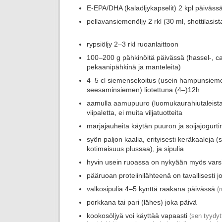
E-EPA/DHA (kalaöljykapselit) 2 kpl päiväss
pellavansiemenöljy 2 rkl (30 ml, shottilasist
rypsiöljy 2–3 rkl ruoanlaittoon
100–200 g pähkinöitä päivässä (hassel-, c
pekaanipähkinä ja manteleita)
4–5 cl siemensekoitus (usein hampunsiem
seesaminsiemen) liotettuna (4–)12h
aamulla aamupuuro (luomukaurahiutaleista),
viipaletta, ei muita viljatuotteita
marjajauheita käytän puuron ja soijajogurt
syön paljon kaalia, erityisesti keräkaaleja (
kotimaisuus plussaa), ja sipulia
hyvin usein ruoassa on nykyään myös varsi
pääruoan proteiinilähteenä on tavallisesti jo
valkosipulia 4–5 kynttä raakana päivässä
(
porkkana tai pari (lähes) joka päivä
kookosöljyä voi käyttää vapaasti
(sen tyydyt