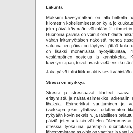
Liikunta
Maksimi kävelymatkani on tällä hetkellä no
kilo­metrin kokeilemisesta on kyllä jo kuukaus
joka päivä käymään vähintään 2 kilometrin kä
Huonoina päivinä on voinut olla hidasta nilkut
vähän laitamyötäisen näköistä menoa (tasa
satunnainen päivä on täytynyt jättää kokon
on lisäksi monenlaista hyötyliikuntaa, 
vesiämpärien nostelua ja kanniskelua. Ke
kävelyn sijaan, toivottavasti vielä ensi kesän
Joka päivä tulisi liikkua aktiivisesti vähintään
Stressi on myrkkyä
Stressi ja stressaavat tilanteet saavat
erittymistä, ja näistä esimerkiksi adrenaliini
lihaksia. Esimerkiksi suuttuminen ja v
(vaikkapa jokin yllättävä, odottamaton ti
nykyään kovin sekaisin, ja raiteilleen palau
päiviä, joten sellaisia välttelen. ”Aiemmassa 
stressiä työkaluna parempiin suorituksiin
lähestymistapa asioihin on vaatinut ja vaatii o