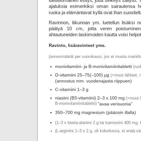
luettelomainen esitys, jotta selkeys säilyisi. 
ajatuksia esimerkiksi oman sairautensa ho
ruoka ja elämäntavat kyllä ovat ihan suositelt
Ravinnon, liikunnan ym. luetellun lisäksi n
päätyä 10 cm, jotta veren poistuminen 
ahtautuneiden laskimoiden kautta voisi help
Ravinto, lisäravinteet yms.
(annosmäärät per vuorokausi, jos ei muuta mainitt
monivitamiini- ja B-monivitamiinitabletti
(ruo
D-vitamiini 25–75(–100) µg
(+muut lähteet, 
(annostus mm. vuodenajasta riippuen)
C-vitamiini 1–3 g
niasiini (B3-vitamiini) 2–3 x 100 mg
(+muut l
B-monivitamiinitabletti)
”avaa verisuonia”
350–700 mg magnesium (pääosin illalla)
(1–3 x beeta-alaniini 2 g tai karnosiini 400 mg
(L-arginiini 1–3 x 2 g, oli kokeilussa, ei enää 