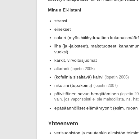
Minun EI-listani
stressi
einekset
sokeri (myös hiilihydraattien kokonaismäärä 
liha (ja -jalosteet), maitotuotteet, kananm
vuoksi)
karkit, virvoitusjuomat
alkoholi
(lopetin 2005)
(kofeiinia sisältävä) kahvi
(lopetin 2006)
nikotiini (tupakointi)
(lopetin 2007)
päivittäinen savun hengittäminen
(lopetin 2
vain, jos vaporisointi ei ole mahdollista, ns. hä
epäsäännölliset elämänrytmit (esim. ruoan 
Yhteenveto
verisuoniston ja muutenkin elimistön toimin