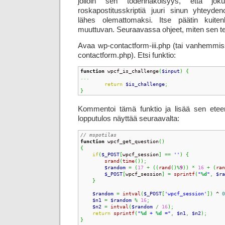
jolloin sen todennäköisyys, että joku 
roskapostitusskriptiä juuri sinun yhteyden
lähes olemattomaksi. Itse päätin kuite
muuttuvan. Seuraavassa ohjeet, miten sen te
Avaa wp-contactform-iii.php (tai vanhemmis
contactform.php). Etsi funktio:
function
 wpcf_is_challenge
(
$input
)
{
...
return
$is_challenge
;
}
Kommentoi tämä funktio ja lisää sen eteen 
lopputulos näyttää seuraavalta:
// mspotilas
function
 wpcf_get_question
(
)
{
if
(
$_POST
[
wpcf_session
]
==
''
)
{
srand
(
time
(
)
)
;
$random
=
(
17
+
(
(
rand
(
)
%
9
)
)
*
16
+
(
ran
$_POST
[
wpcf_session
]
=
sprintf
(
"
%d
"
,
$ra
}
$random
=
intval
(
$_POST
[
'wpcf_session'
]
)
 ^ 
0
$n1
=
$random
%
16
;
$n2
=
intval
(
$random
/
16
)
;
return
sprintf
(
"
%d
 + 
%d
 ="
,
$n1
,
$n2
)
;
}