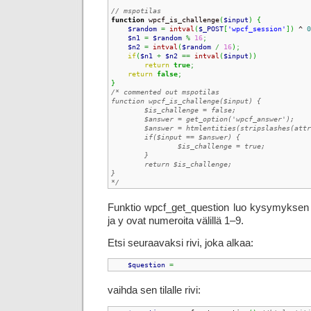
// mspotilas
function
 wpcf_is_challenge
(
$input
)
{
$random
=
intval
(
$_POST
[
'wpcf_session'
]
)
 ^ 
0
$n1
=
$random
%
16
;
$n2
=
intval
(
$random
/
16
)
;
if
(
$n1
+
$n2
==
intval
(
$input
)
)
return
true
;
return
false
;
}
/* commented out mspotilas

function wpcf_is_challenge($input) {

	$is_challenge = false;

	$answer = get_option('wpcf_answer');

	$answer = htmlentities(stripslashes(attribute_escape($answer)));

	if($input == $answer) {

		$is_challenge = true;

	}

	return $is_challenge;

}

*/
Funktio wpcf_get_question luo kysymyksen 
ja y ovat numeroita välillä 1–9.
Etsi seuraavaksi rivi, joka alkaa:
$question
=
vaihda sen tilalle rivi: