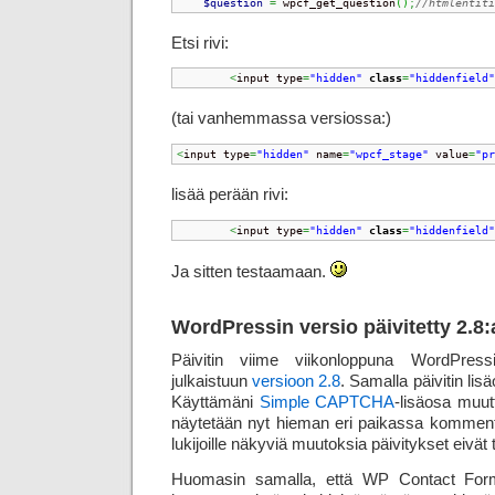
$question
=
 wpcf_get_question
(
)
;
//htmlentiti
Etsi rivi:
<
input type
=
"hidden"
class
=
"hiddenfield"
(tai vanhemmassa versiossa:)
<
input type
=
"hidden"
 name
=
"wpcf_stage"
 value
=
"pr
lisää perään rivi:
<
input type
=
"hidden"
class
=
"hiddenfield"
Ja sitten testaamaan.
WordPressin versio päivitetty 2.8
Päivitin viime viikonloppuna WordPress
julkaistuun
versioon 2.8
. Samalla päivitin lis
Käyttämäni
Simple CAPTCHA
-lisäosa muut
näytetään nyt hieman eri paikassa kommentin
lukijoille näkyviä muutoksia päivitykset eivä
Huomasin samalla, että WP Contact Form 