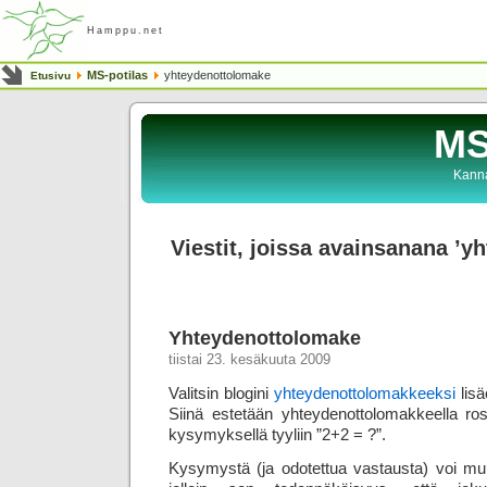
Hamppu.net
MS-potilas
yhteydenottolomake
Etusivu
MS
Kanna
Viestit, joissa avainsanana ’
Yhteydenottolomake
tiistai 23. kesäkuuta 2009
Valitsin blogini
yhteydenottolomakkeeksi
lis
Siinä estetään yhteydenottolomakkeella rosk
kysymyksellä tyyliin ”2+2 = ?”.
Kysymystä (ja odotettua vastausta) voi muu