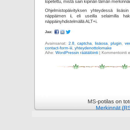
lopetettu, mistä sain kipinän tämän merkinnän
Ohjelmistopäivityksen yhteydessä lisäsin 
näppäimen
i
, eli useilla selaimilla ha
näppäinyhdistelmällä ALT+i.
Jaa:
Avainsanat:
2.8
,
captcha
,
lisäosa
,
plugin
,
ve
contact-form-iii
,
yhteydenottolomake
Aihe:
WordPressin räätälöinti
|
Kommentointi ei 
MS-potilas on to
Merkinnät (R