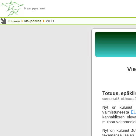
Hamppu.net
MS-potilas
WHO
Etusivu
Vie
Totuus, epäki
sunnuntai 3. elokuuta 
Nyt on kulunut
valmistuneesta
EU
kannabiksen oleva
muissa valtamedioi
Nyt on kulunut
10
tekemänsä laajan 