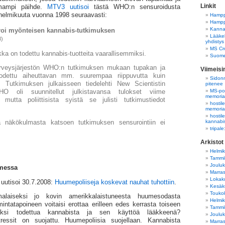
Linkit
tomampi päihde.
MTV3 uutisoi
tästä WHO:n sensuroidusta
helmi­kuuta vuonna 1998 seuraavasti:
Hampp
Hampp
Kannab
oi myönteisen kannabis-tutkimuksen
Lääkek
8)
yhdistys
MS Cro
kka on todettu kannabis-tuotteita vaarallisemmiksi.
Suome
rveysjärjestön WHO:n tutkimuksen mukaan tupakan ja
Viimeis
odettu aiheuttavan mm. suurempaa riippuvutta kuin
Sidonn
. Tutkimuksen julkaisseen tiedelehti New Scientistin
pitenee
MS-pot
 oli suunnitellut julkistavansa tulokset viime
memori
 mutta poliittisista syistä se julisti tutkimustiedot
hostil
memori
hostil
kannabi
tä näkökulmasta katsoen tutkimuksen sensurointiin ei
tripal
Arkistot
Helmi
Tammi
Joulu
messa
Marra
Lokak
uutisoi 30.7.2008:
Huumepoliiseja koskevat nauhat tuhottiin
.
Kesäk
Touko
laiseksi jo kovin amerikkalaistuneesta huume­sodasta
Helmi
mintatapoineen voitaisi erottaa erilleen edes kerrasta toiseen
Tammi
maksi todettua kannabista ja sen käyttöä lääkkeenä?
Joulu
tressit on suojattu. Huume­poliisia suojellaan. Kannabista
Marra