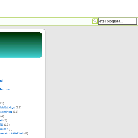
a
ti
denotto
11)
islääkitys
(32)
ttaminen
(11)
(4)
ti
(2)
MS
(17)
ukset
(8)
essin räätälöinti
(8)