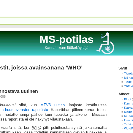
MS-potilas
Kannabiksen lääkekäyttäjä
stit, joissa avainsanana ’WHO’
Sivut
Tietoj
MS-tau
Tiede
Yhtey
innostava uutinen
Aiheet
2008
Blogi
(
Kannab
kuukausi
siitä, kun
MTV3 uutisoi
laajasta kesäkuussa
Kasva
:n huumeviraston raportista
. Raporttihan jälleen kerran totesi
Media
n haitattomampi päihde kuin tupakka ja alkoholi. Missään
MS-tau
ssa raportista ei ole näkynyt vilaustakaan.
Oma 
Tutkim
 vuotta
siitä, kun
WHO
jätti poliittisista syistä julkaisematta
WordPr
tutkimuksen, jossa todettiin kannabiksen olevan tupakkaa ja