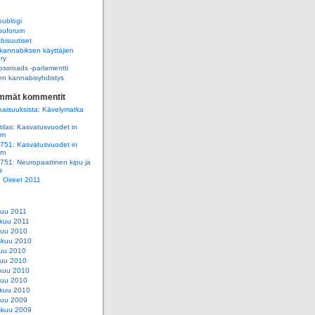
ublogi
uforum
isuutiset
annabiksen käyttäjien
 ry
ssroads -parlamentti
n kannabisyhdistys
immät kommentit
aisuuksista: Kävelymatka
ilas: Kasvatusvuodet in
am
e751: Kasvatusvuodet in
am
e751: Neuropaattinen kipu ja
s
e: Oireet 2011
kuu 2011
kuu 2011
kuu 2010
skuu 2010
uu 2010
uu 2010
kuu 2010
kuu 2010
kuu 2010
kuu 2009
skuu 2009