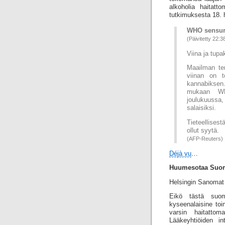
alkoholia haitat
tutkimuksesta 18. 
WHO sensur
(Päivitetty 22:3
Viina ja tupa
Maailman te
viinan on t
kannabiksen
mukaan WHO
joulukuussa,
salaisiksi.
Tieteellises
ollut syytä.
(AFP-Reuters)
Déjà vu
…
Huumesotaa Suo
Helsingin Sanomat 
Eikö tästä suoma
kyseenalaisine toi
varsin haitatto
Lääkeyhtiöiden in