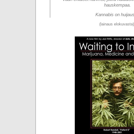
hauskempaa.
Kannabis on huijaus
(lainaus elokuvasta)