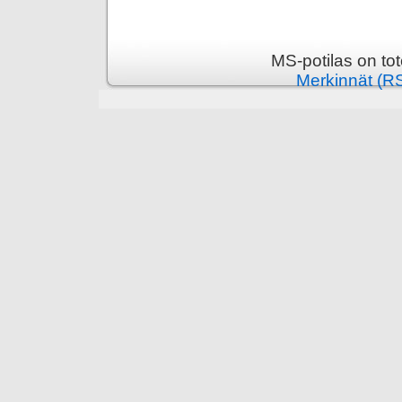
MS-potilas on to
Merkinnät (R