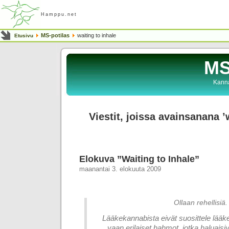
Hamppu.net
MS-potilas
waiting to inhale
Etusivu
MS
Kanna
Viestit, joissa avainsanana ’
Elokuva ”Waiting to Inhale”
maanantai 3. elokuuta 2009
Ollaan rehellisiä.
Lääkekannabista eivät suosittele lääke
vaan erilaiset hahmot, jotka haluais