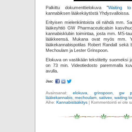
Palkittu dokumenttielokuva ”
Waiting to
kannabiksen lääkekäytöstä Yhdysvalloissa.
Erityisen mielenkiintoista oli nähdä mm. Sa
lääkeyhtiö GW Pharmaceuticalsin kasvihuon
kannabisklubin toimintaa, josta mm. MS-tau
lääkkeensä. Mukana ovat myös mm. Yh
lääkekannabispotilas Robert Randall sekä bl
Mechoulam ja Lester Grinspoon.
Elokuva on vastikään tekstitetty suomeksi j
on 73 min. Videotiedosto paremmalla kuv
avulla.
Jaa:
Avainsanat:
elokuva
,
grinspoon
,
gw ph
lääkekannabis
,
mechoulam
,
sativex
,
waiting to
Aihe:
Kannabislääkitys
|
Kommentointi ei ole sal