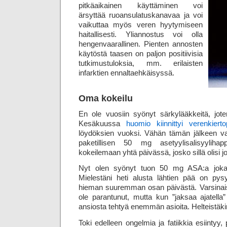
pitkä­aikainen käyttäminen voi
ärsyttää ruoan­sulatus­kanavaa ja voi
vaikuttaa myös veren hyytymiseen
haitallisesti. Yli­annostus voi olla
hengen­vaarallinen. Pienten annosten
käytöstä taasen on paljon positiivisia
tutkimus­tuloksia, mm. erilaisten
infarktien ennalta­ehkäisyssä.
Oma kokeilu
En ole vuosiin syönyt särkylääkkeitä, jot
Kesäkuussa
huomio kiinnittyi verenkiert
löydöksien vuoksi. Vähän tämän jälkeen va
paketillisen 50 mg asetyyli­salisyyli­happ
kokeilemaan yhtä päivässä, josko sillä olisi jo
Nyt olen syönyt tuon 50 mg ASA:a joka 
Mielestäni heti alusta lähtien pää on p
hieman suuremman osan päivästä. Varsinais
ole parantunut, mutta kun ”jaksaa ajatell
ansiosta tehtyä enemmän asioita. Helteistäkin
Toki edelleen ongelmia ja fatiikkia esiintyy