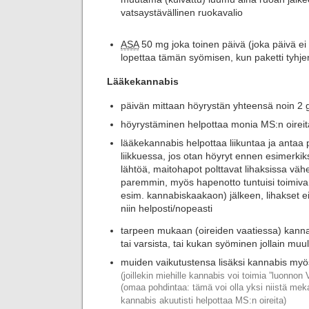
vatsaystävällinen ruokavalio
ASA
50 mg joka toinen päivä (joka päivä ei
lopettaa tämän syömisen, kun paketti tyhje
Lääkekannabis
päivän mittaan höyrystän yhteensä noin 2 
höyrystäminen helpottaa monia MS:n oireit
lääkekannabis helpottaa liikuntaa ja antaa
liikkuessa, jos otan höyryt ennen esimerkik
lähtöä, maitohapot polttavat lihaksissa vä
paremmin, myös hapenotto tuntuisi toimiv
esim. kannabiskaakaon) jälkeen, lihakset
niin helposti/nopeasti
tarpeen mukaan (oireiden vaatiessa) kanna
tai varsista, tai kukan syöminen jollain muul
muiden vaikutustensa lisäksi kannabis myö
(joillekin miehille kannabis voi toimia ”luonnon 
(omaa pohdintaa: tämä voi olla yksi niistä mek
kannabis akuutisti helpottaa MS:n oireita)