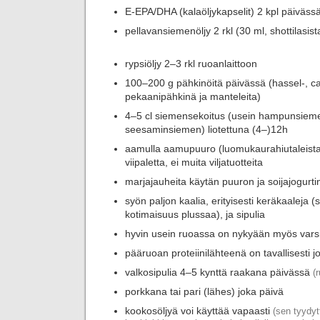
E-EPA/DHA (kalaöljykapselit) 2 kpl päiväss
pellavansiemenöljy 2 rkl (30 ml, shottilasist
rypsiöljy 2–3 rkl ruoanlaittoon
100–200 g pähkinöitä päivässä (hassel-, c
pekaanipähkinä ja manteleita)
4–5 cl siemensekoitus (usein hampunsiem
seesaminsiemen) liotettuna (4–)12h
aamulla aamupuuro (luomukaurahiutaleista),
viipaletta, ei muita viljatuotteita
marjajauheita käytän puuron ja soijajogurt
syön paljon kaalia, erityisesti keräkaaleja (
kotimaisuus plussaa), ja sipulia
hyvin usein ruoassa on nykyään myös varsi
pääruoan proteiinilähteenä on tavallisesti jo
valkosipulia 4–5 kynttä raakana päivässä
(
porkkana tai pari (lähes) joka päivä
kookosöljyä voi käyttää vapaasti
(sen tyydyt