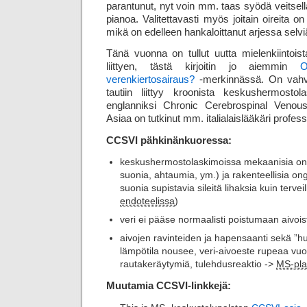
parantunut, nyt voin mm. taas syödä veitsell
pianoa. Valitettavasti myös joitain oireita o
mikä on edelleen hankaloittanut arjessa selvi
Tänä vuonna on tullut uutta mielenkiintoist
liittyen, tästä kirjoitin jo aiemmin
O
verenkiertosairaus?
-merkinnässä. On vahva
tautiin liittyy kroonista keskus­hermosto­l
englanniksi Chronic Cerebrospinal Venous
Asiaa on tutkinut mm. italialaislääkäri profe
CCSVI pähkinänkuoressa:
keskushermostolaskimoissa mekaanisia ong
suonia, ahtaumia, ym.) ja rakenteellisia
suonia supistavia sileitä lihaksia kuin tervei
endoteelissa
)
veri ei pääse normaalisti poistumaan aivoist
aivojen ravinteiden ja hapensaanti sekä ”
lämpötila nousee, veri-aivoeste rupeaa vu
rautakeräytymiä, tulehdusreaktio ->
MS-pla
Muutamia CCSVI-linkkejä: