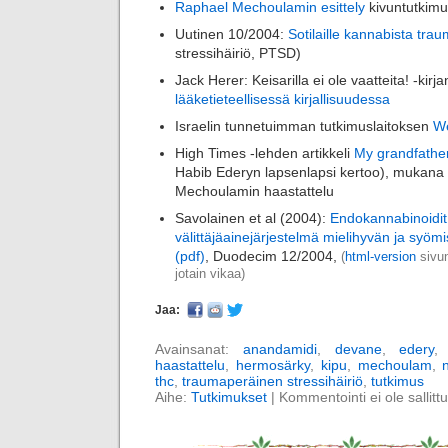
Raphael Mechoulamin esittely
kivuntutkimu
Uutinen 10/2004:
Sotilaille kannabista trau
stressihäiriö, PTSD)
Jack Herer: Keisarilla ei ole vaatteita! -kirj
lääketieteellisessä kirjallisuudessa
Israelin tunnetuimman tutkimuslaitoksen
We
High Times -lehden artikkeli
My grandfathe
Habib Ederyn lapsenlapsi kertoo), mukan
Mechoulamin haastattelu
Savolainen et al (2004):
Endokannabinoidit
välittäjäainejärjestelmä mielihyvän ja syöm
(pdf)
, Duodecim 12/2004,
(
html-version
sivun
jotain vikaa)
Jaa:
Avainsanat:
anandamidi
,
devane
,
edery
haastattelu
,
hermosärky
,
kipu
,
mechoulam
,
thc
,
traumaperäinen stressihäiriö
,
tutkimus
Aihe:
Tutkimukset
|
Kommentointi ei ole sallittu