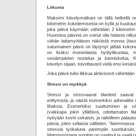
Liikunta
Maksimi kävelymatkani on tällä hetkellä no
kilo­metrin kokeilemisesta on kyllä jo kuukaus
joka päivä käymään vähintään 2 kilometrin kä
Huonoina päivinä on voinut olla hidasta nilkut
vähän laitamyötäisen näköistä menoa (tasa
satunnainen päivä on täytynyt jättää kokon
on lisäksi monenlaista hyötyliikuntaa, 
vesiämpärien nostelua ja kanniskelua. Ke
kävelyn sijaan, toivottavasti vielä ensi kesän
Joka päivä tulisi liikkua aktiivisesti vähintään
Stressi on myrkkyä
Stressi ja stressaavat tilanteet saavat
erittymistä, ja näistä esimerkiksi adrenaliini
lihaksia. Esimerkiksi suuttuminen ja v
(vaikkapa jokin yllättävä, odottamaton ti
nykyään kovin sekaisin, ja raiteilleen palau
päiviä, joten sellaisia välttelen. ”Aiemmassa 
stressiä työkaluna parempiin suorituksiin
lähestymistapa asioihin on vaatinut ja vaatii o