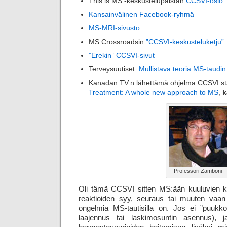
This is MS -keskustelupalstan
CCSVI-osio
Kansainvälinen Facebook-ryhmä
MS-MRI-sivusto
MS Crossroadsin
”CCSVI-keskusteluketju”
”Erekin” CCSVI-sivut
Terveysuutiset:
Mullistava teoria MS-taudin
Kanadan TV:n lähettämä ohjelma CCSVI:s
Treatment: A whole new approach to MS
,
k
Professori Zamboni
Oli tämä CCSVI sitten MS:ään kuuluvien k
reaktioiden syy, seuraus tai muuten vaan
ongelmia MS-tautisilla on. Jos ei ”puukko
laajennus tai laskimo­suntin asennus), ja