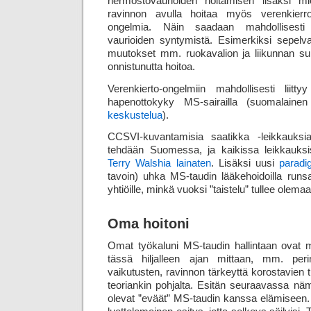
hermosto­vaurioiden hoitamisen lisäksi 
ravinnon avulla hoitaa myös veren­kierron
ongelmia. Näin saadaan mahdollisesti e
vaurioiden syntymistä. Esimerkiksi sepel­va
muutokset mm. ruoka­valion ja liikunnan s
onnistunutta hoitoa.
Verenkierto-ongelmiin mahdollisesti liitty
hapenottokyky MS-sairailla (suomalaine
keskustelua
).
CCSVI-kuvantamisia saatikka -leikkauksia 
tehdään Suomessa, ja kaikissa leikkauksis
Terry Walshia lainaten
. Lisäksi uusi
parad
tavoin) uhka MS-taudin lääkehoidoilla runsa
yhtiöille, minkä vuoksi ”taistelu” tullee olema
Oma hoitoni
Omat työkaluni MS-taudin hallintaan ovat 
tässä hiljalleen ajan mittaan, mm. per
vaikutusten, ravinnon tärkeyttä korostavien 
teoriankin pohjalta. Esitän seuraavassa näm
olevat ”eväät” MS-taudin kanssa elämiseen. 