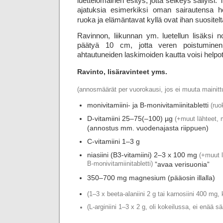
luettelomainen esitys, jotta selkeys säilyisi. 
ajatuksia esimerkiksi oman sairautensa ho
ruoka ja elämäntavat kyllä ovat ihan suositelt
Ravinnon, liikunnan ym. luetellun lisäksi n
päätyä 10 cm, jotta veren poistuminen 
ahtautuneiden laskimoiden kautta voisi help
Ravinto, lisäravinteet yms.
(annosmäärät per vuorokausi, jos ei muuta mainitt
monivitamiini- ja B-monivitamiinitabletti
(ruo
D-vitamiini 25–75(–100) µg
(+muut lähteet, 
(annostus mm. vuodenajasta riippuen)
C-vitamiini 1–3 g
niasiini (B3-vitamiini) 2–3 x 100 mg
(+muut l
B-monivitamiinitabletti)
”avaa verisuonia”
350–700 mg magnesium (pääosin illalla)
(1–3 x beeta-alaniini 2 g tai karnosiini 400 mg
(L-arginiini 1–3 x 2 g, oli kokeilussa, ei enää 