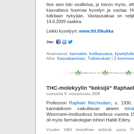
Itse aion toki osallistua, ja toivon myös, 
kasvattava huomaa kyselyn ja vastaa. Hien
tutkitaan nykyään. Vastausaikaa on neljä
14.6.2009 saakka.
Linkki kyselyyn:
www.thl.fi/kukka
Jaa:
Avainsanat:
kannabis
,
kotikasvatus
,
kyselytut
Aihe:
Kasvattaminen
,
Tutkimukset
|
2 komment
THC-molekyylin ”keksijä” Rapha
sunnuntai 9. marraskuuta 2008
Professori
Raphael Mechoulam
, s. 1930, 
kannabiksen vaikuttavan aineen
tetra
Weizmann-instituutissa Israelissa vuonna 
oli myös farmako­logian tohtori Habib Edery.
Vuoden 1964 tieteellinen artikkeli, jossa T