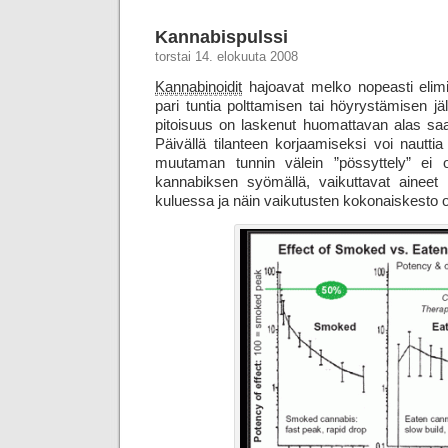
Kannabispulssi
torstai 14. elokuuta 2008
Kannabinoidit
hajoavat melko nopeasti eli
pari tuntia polttamisen tai höyrystämisen jä
pitoisuus on laskenut huomattavan alas sa
Päivällä tilanteen korjaamiseksi voi nauttia
muutaman tunnin välein ”pössyttely” ei oi
kannabiksen syömällä, vaikuttavat ainee
kuluessa ja näin vaikutusten kokonais­kesto 