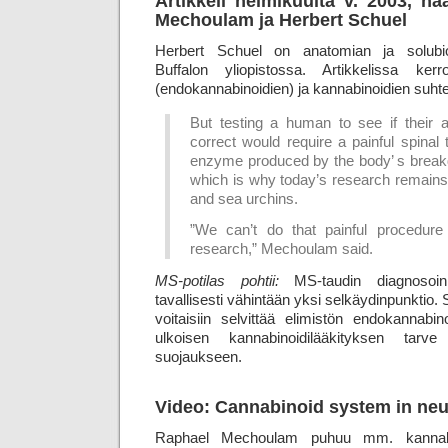
Artikkeli helmikuulta v. 2003, ha
Mechoulam ja Herbert Schuel
Herbert Schuel on anatomian ja solubiol
Buffalon yliopistossa. Artikkelissa ke
(endokannabinoidien) ja kannabinoidien suhte
But testing a human to see if their 
correct would require a painful spinal t
enzyme produced by the body’ s brea
which is why today’s research remains 
and sea urchins.
”We can’t do that painful procedure
research,” Mechoulam said.
MS-potilas pohtii:
MS-taudin diagnosoin
tavallisesti vähintään yksi selkäydinpunktio. 
voitaisiin selvittää elimistön endokannabin
ulkoisen kannabinoidilääkityksen tar
suojaukseen.
Video: Cannabinoid system in neur
Raphael Mechoulam puhuu mm. kannabinoi