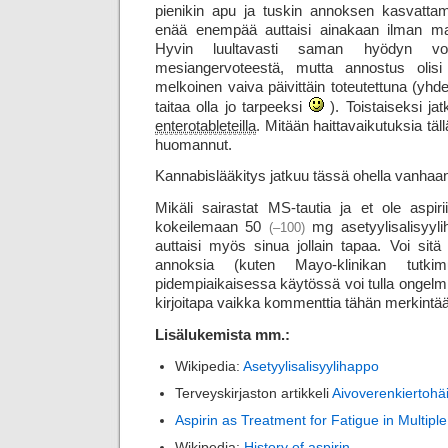
pienikin apu ja tuskin annoksen kasvatta
enää enempää auttaisi ainakaan ilman mahd
Hyvin luultavasti saman hyödyn voi
mesiangervoteestä, mutta annostus olis
melkoinen vaiva päivittäin toteutettuna (yh
taitaa olla jo tarpeeksi
). Toistaiseksi ja
entero­tableteilla
. Mitään haitta­vaikutuksia täl
huomannut.
Kannabislääkitys jatkuu tässä ohella vanhaan 
Mikäli sairastat MS-tautia ja et ole aspiriin
kokeilemaan 50
mg asetyylisalisyylih
(–100)
auttaisi myös sinua jollain tapaa. Voi sitä
annoksia (kuten Mayo-klinikan tutkim
pidempiaikaisessa käytössä voi tulla ongelmi
kirjoitapa vaikka kommenttia tähän merkintä
Lisälukemista mm.:
Wikipedia:
Asetyylisalisyylihappo
Terveyskirjaston artikkeli
Aivoverenkiertohäi
Aspirin as Treatment for Fatigue in Multiple
Wikipedia:
History of aspirin