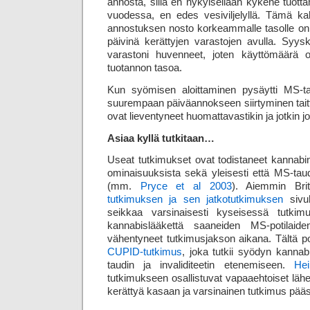
annosta, sillä en nykyisellään kykene tuot
vuodessa, en edes vesiviljelyllä. Tämä k
annostuksen nosto korkeammalle tasolle on
päivinä kerättyjen varastojen avulla. Syy
varastoni huvenneet, joten käyttömäärä 
tuotannon tasoa.
Kun syömisen aloittaminen pysäytti MS-tau
suurempaan päiväannokseen siirtyminen taitto
ovat lieventyneet huomattavastikin ja jotkin
Asiaa kyllä tutkitaan…
Useat tutkimukset ovat todistaneet kannabino
ominaisuuksista sekä yleisesti että MS-taud
(mm.
Pryce et al 2003
). Aiemmin Bri
tutkimuksen ja sen jatkotutkimuksen
sivuh
seikkaa varsinaisesti kyseisessä tutkimu
kannabislääkettä saaneiden MS-potilaide
vähentyneet tutkimusjakson aikana. Tältä po
CUPID-tutkimus
, joka tutkii syödyn kanna
taudin ja invaliditeetin etenemiseen.
Hei
tutkimukseen osallistuvat vapaaehtoiset lähe
kerättyä kasaan ja varsinainen tutkimus pää