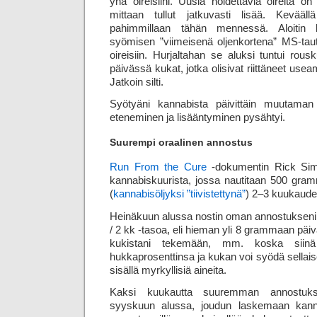
yhä oireisiini. Uusia hoidettavia oireita on
mittaan tullut jatkuvasti lisää. Keväällä
pahimmillaan tähän mennessä. Aloitin k
syömisen ”viimeisenä oljenkortena” MS-tautin
oireisiin. Hurjaltahan se aluksi tuntui r
päivässä kukat, jotka olisivat riittäneet use
Jatkoin silti.
Syötyäni kannabista päivittäin muutaman
eteneminen ja lisääntyminen pysähtyi.
Suurempi oraalinen annostus
Run From the Cure
-dokumentin Rick Sim
kannabiskuurista, jossa nautitaan 500 gra
(
kannabisöljyksi ”tiivistettynä”
) 2–3 kuukaude
Heinäkuun alussa nostin oman annostukseni 
/ 2 kk -tasoa, eli hieman yli 8 grammaan päi
kukistani tekemään, mm. koska sii
hukkaprosenttinsa ja kukan voi syödä sellais
sisällä myrkyllisiä aineita.
Kaksi kuukautta suuremman annostukse
syyskuun alussa, joudun laskemaan kanna