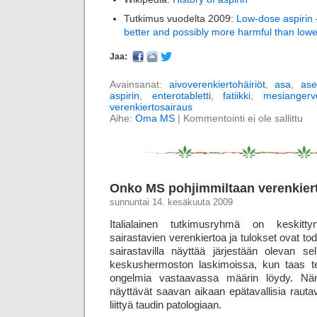
Tutkimus vuodelta 2009:
Low-dose aspirin
better and possibly more harmful than low
Jaa:
Avainsanat:
aivoverenkiertohäiriöt
,
asa
,
ase
aspirin
,
enterotabletti
,
fatiikki
,
mesiangerv
verenkiertosairaus
Aihe:
Oma MS
|
Kommentointi ei ole sallittu
Onko MS pohjimmiltaan verenkier
sunnuntai 14. kesäkuuta 2009
Italialainen tutkimusryhmä on keskitty
sairastavien verenkiertoa ja tulokset ovat tod
sairastavilla näyttää järjestään olevan sel
keskushermoston laskimoissa, kun taas terv
ongelmia vastaavassa määrin löydy. Nä
näyttävät saavan aikaan epätavallisia rauta­
liittyä taudin patologiaan.