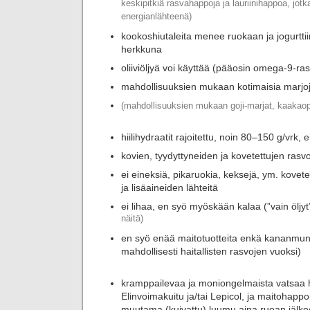
keskipitkiä rasvahappoja ja lauriinihappoa, jotk
energianlähteenä)
kookoshiutaleita menee ruokaan ja jogurttii
herkkuna
oliiviöljyä voi käyttää (pääosin omega-9-r
mahdollisuuksien mukaan kotimaisia marjo
(mahdollisuuksien mukaan goji-marjat, kaakaop
hiilihydraatit rajoitettu, noin 80–150 g/vrk, e
kovien, tyydyttyneiden ja kovetettujen rasvo
ei eineksiä, pikaruokia, keksejä, ym. kovete
ja lisäaineiden lähteitä
ei lihaa, en syö myöskään kalaa (”vain öljyt
näitä)
en syö enää maitotuotteita enkä kananmunia
mahdollisesti haitallisten rasvojen vuoksi)
kramppailevaa ja moniongelmaista vatsaa 
Elinvoimakuitu ja/tai Lepicol, ja maitohappoba
muutama (kuivattu) luumu aina ruoan jälke