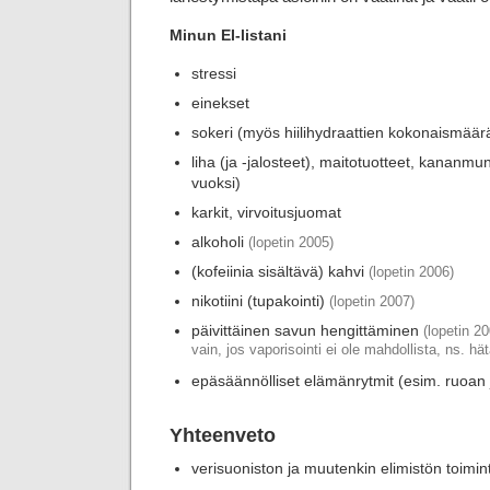
Minun EI-listani
stressi
einekset
sokeri (myös hiilihydraattien kokonaismäärä 
liha (ja -jalosteet), maitotuotteet, kananm
vuoksi)
karkit, virvoitusjuomat
alkoholi
(lopetin 2005)
(kofeiinia sisältävä) kahvi
(lopetin 2006)
nikotiini (tupakointi)
(lopetin 2007)
päivittäinen savun hengittäminen
(lopetin 2
vain, jos vaporisointi ei ole mahdollista, ns. hä
epäsäännölliset elämänrytmit (esim. ruoan 
Yhteenveto
verisuoniston ja muutenkin elimistön toimin