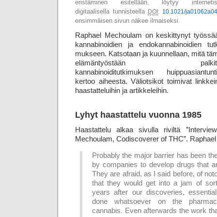
eristäminen esitellään, löytyy internetis
digitaalisella tunnisteella
DOI
:
10.1021/ja01062a0
ensimmäisen sivun näkee ilmaiseksi.
Raphael Mechoulam on keskittynyt työssä
kannabinoidien ja endo­kannabinoidien tutk
muk­seen. Katso­taan ja kuunnellaan, mitä tä
elämäntyöstään palkitt
kannabinoiditutkimuksen huippu­asian­tunti
kertoo aiheesta. Väliotsikot toimivat linkkei
haas­tat­te­lui­hin ja artikkeleihin.
Lyhyt haastattelu vuonna 1985
Haastattelu alkaa sivulla riviltä ”Interv
Mechoulam, Codiscoverer of THC”. Raphae
Probably the major barrier has been the 
by companies to develop drugs that a
They are afraid, as I said before, of not
that they would get into a jam of sort
years after our discoveries, essenti
done whatsoever on the pharmaceu
cannabis. Even afterwards the work t