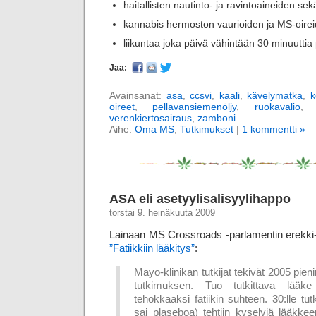
haitallisten nautinto- ja ravintoaineiden se
kannabis hermoston vaurioiden ja MS-oirei
liikuntaa joka päivä vähintään 30 minuuttia
Jaa:
Avainsanat:
asa
,
ccsvi
,
kaali
,
kävelymatka
,
k
oireet
,
pellavansiemenöljy
,
ruokavalio
verenkiertosairaus
,
zamboni
Aihe:
Oma MS
,
Tutkimukset
|
1 kommentti »
ASA eli asetyylisalisyylihappo
torstai 9. heinäkuuta 2009
Lainaan MS Crossroads -parlamentin erekki
”Fatiikkiin lääkitys”
:
Mayo-klinikan tutkijat tekivät 2005 pien
tutkimuksen. Tuo tutkittava lääke o
tehokkaaksi fatiikin suhteen. 30:lle tutki
sai plaseboa) tehtiin kyselyjä lääkke