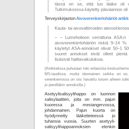
tässä on se, että tuo lääke oli van
Tutkimuksessa käytetty päiväannos oli
Terveyskirjaston
Aivoverenkiertohäiriöt-artikk
Kaula- tai aivovaltimoiden ateroskleroos
– – Lumehoitoon verrattuna ASA:n t
aivoverenkiertohäiriön riskiä 9–14 %.
käytetyt ASA-annokset olivat 50–1 5
suuret annokset eivät olleet pieni
lisäsivät haittavaikutuksia.
(Artikkelissa puhutaan toki erilaisista keskushermo
MS-taudissa, mutta olennainen seikka on se, e
verenkierrossa on siis havaittu toisen aiheen tut
jo pienilläkin annoksilla.)
Asetyylisalisyylihappo on luonnon
salisylaattien, joita on mm. pajun
kuoressa ja mesi­angervossa,
johdannainen. Pajun kuorta on
hyödynnetty lääke­tieteessä jo
tuhansia vuosia. Suurten asetyyli­
salisyyli­happo­annoksien etenkin