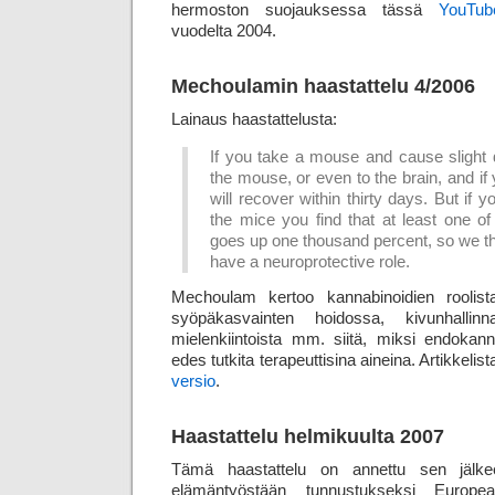
hermoston suojauksessa tässä
YouTub
vuodelta 2004.
Mechoulamin haastattelu 4/2006
Lainaus haastattelusta:
If you take a mouse and cause slight 
the mouse, or even to the brain, and if
will recover within thirty days. But if y
the mice you find that at least one o
goes up one thousand percent, so we t
have a neuroprotective role.
Mechoulam kertoo kannabinoidien roolist
syöpäkasvainten hoidossa, kivunhalli
mielenkiintoista mm. siitä, miksi endokann
edes tutkita terapeuttisina aineina. Artikkeli
versio
.
Haastattelu helmikuulta 2007
Tämä haastattelu on annettu sen jälk
elämäntyöstään tunnustukseksi Europ