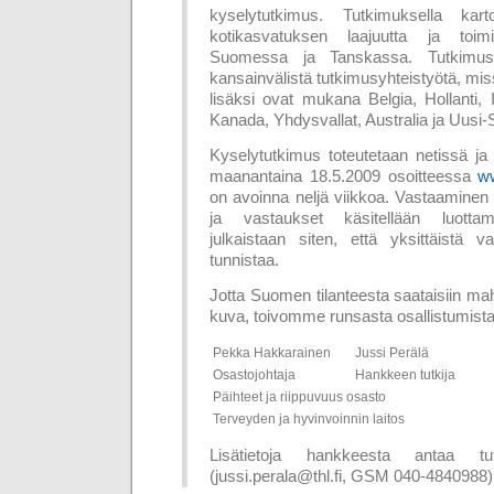
kyselytutkimus. Tutkimuksella kart
kotikasvatuksen laajuutta ja toimin
Suomessa ja Tanskassa. Tutkimu
kansainvälistä tutkimusyhteistyötä, m
lisäksi ovat mukana Belgia, Hollanti, 
Kanada, Yhdysvallat, Australia ja Uusi-S
Kyselytutkimus toteutetaan netissä ja 
maanantaina 18.5.2009 osoitteessa
ww
on avoinna neljä viikkoa. Vastaamine
ja vastaukset käsitellään luottamu
julkaistaan siten, että yksittäistä v
tunnistaa.
Jotta Suomen tilanteesta saataisiin m
kuva, toivomme runsasta osallistumist
Pekka Hakkarainen
Jussi Perälä
Osastojohtaja
Hankkeen tutkija
Päihteet ja riippuvuus osasto
Terveyden ja hyvinvoinnin laitos
Lisätietoja hankkeesta antaa tu
(jussi.perala@thl.fi, GSM 040-4840988)