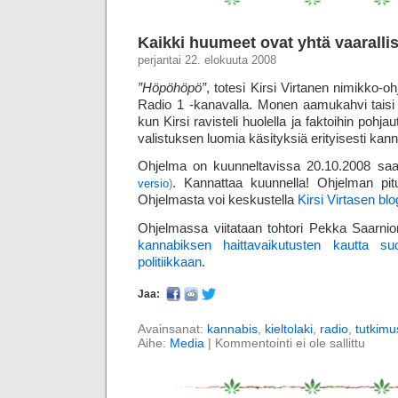
Kaikki huumeet ovat yhtä vaaralli
perjantai 22. elokuuta 2008
”Höpöhöpö”
, totesi Kirsi Virtanen nimikko
Radio 1 -kanavalla. Monen aamukahvi tais
kun Kirsi ravisteli huolella ja faktoihin poh
valistuksen luomia käsityksiä erityisesti kan
Ohjelma on kuunneltavissa 20.10.2008 s
. Kannattaa kuunnella! Ohjelman pit
versio
)
Ohjelmasta voi keskustella
Kirsi Virtasen bl
Ohjelmassa viitataan tohtori Pekka Saarnio
kannabiksen haitta­vaikutusten kautta s
politiikkaan
.
Jaa:
Avainsanat:
kannabis
,
kieltolaki
,
radio
,
tutkimu
Aihe:
Media
|
Kommentointi ei ole sallittu