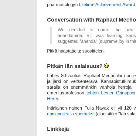
pharmacologyn
Lifetime Achievement Award
Conversation with Raphael Mecho
We decided to name the new br
anandamide. Bill was learning Sans
suggested ”ananda” (supreme joy in this
Pitkä haastattelu; suosittelen.
Pitkän iän salaisuus?
Lähes 80-vuotias Raphael Mechoulam on e
ja järki on veitsenterävä. Kannabistutkimuk
saralla on enemmänkin vanhoja herroja, 
emeritusprofessori
tohtori Lester Grinspoo
Herer
.
Intialainen nainen Fulla Nayak eli yli 120 
englanniksi
ja
suomeksi
(alaotsikko ”Iän sala
Linkkejä