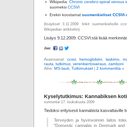
Wikipedia:
Chronic cerebro-spinal venous i
suomeksi
CCSVI
Erekin koostamat
suomenkieliset CCSVI-
(lisäykset 3.11.2009: linkit suomenkielisille ccs
Wikipedian artikkeliin)
Lisäys 9.12.2009: CCSVI:stä lisää merkinn
Jaa:
Avainsanat:
ccsvi
,
hemoglobiini
,
laskimo
,
ma
rauta
,
tutkimus
,
verenkiertosairaus
,
zamboni
Aihe:
MS-tauti
,
Tutkimukset
|
2 kommenttia »
Kyselytutkimus: Kannabiksen kot
sunnuntai 17. toukokuuta 2009
Tiedoksi erityisesti kannabista kasvattaville blo
Terveyden ja hyvinvoinnin laitos tot
”Domestic cannabis in Denmark and F