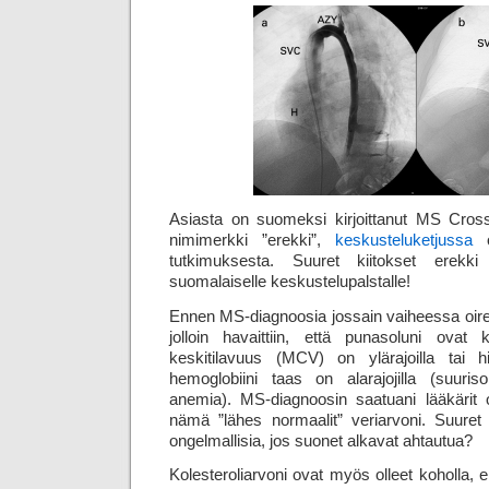
Asiasta on suomeksi kirjoittanut MS Cross
nimimerkki ”erekki”,
keskusteluketjussa
o
tutkimuksesta. Suuret kiitokset erekki
suomalaiselle keskustelupalstalle!
Ennen MS-diagnoosia jossain vaiheessa oireisi
jolloin havaittiin, että punasoluni ovat 
keskitilavuus (MCV) on ylärajoilla tai 
hemoglobiini taas on alarajojilla (suuriso
anemia). MS-diagnoosin saatuani lääkärit
nämä ”lähes normaalit” veriarvoni. Suuret 
ongelmallisia, jos suonet alkavat ahtautua?
Kolesteroliarvoni ovat myös olleet koholla, e