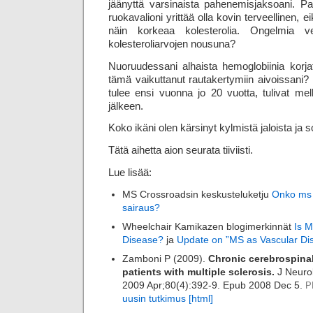
jäänyttä varsinaista pahenemisjaksoani. Pa
ruokavalioni yrittää olla kovin terveellinen, 
näin korkeaa kolesterolia. Ongelmia ve
kolesteroliarvojen nousuna?
Nuoruudessani alhaista hemoglobiinia korjatti
tämä vaikuttanut rautakertymiin aivoissani? 
tulee ensi vuonna jo 20 vuotta, tulivat me
jälkeen.
Koko ikäni olen kärsinyt kylmistä jaloista ja 
Tätä aihetta aion seurata tiiviisti.
Lue lisää:
MS Crossroadsin keskusteluketju
Onko ms 
sairaus?
Wheelchair Kamikazen blogimerkinnät
Is M
Disease?
ja
Update on ”MS as Vascular Di
Zamboni P (2009).
Chronic cerebrospinal
patients with multiple sclerosis.
J Neurol
2009 Apr;80(4):392-9. Epub 2008 Dec 5.
P
uusin tutkimus [html]