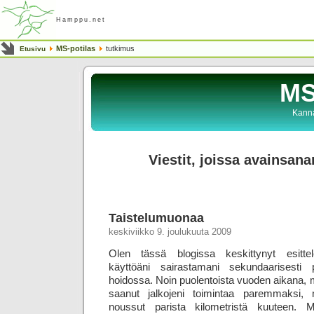
Hamppu.net
MS-potilas
tutkimus
Etusivu
MS
Kanna
Viestit, joissa avainsana
Taistelumuonaa
keskiviikko 9. joulukuuta 2009
Olen tässä blogissa keskittynyt esitte
käyttöäni sairastamani sekundaarisesti 
hoidossa. Noin puolentoista vuoden aikana, mi
saanut jalkojeni toimintaa paremmaksi,
noussut parista kilometristä kuuteen. 