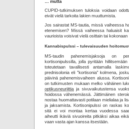
… mutta
CUPID-tutkimuksen tuloksia voidaan odot
eivät vielä tarkoita lakien muuttumista.
Jos sairastat MS-tautia, missä vaiheessa hal
etenemisen? Missä vaiheessa haluaisit kat
vaurioista voisivat vielä osittain tai kokonaa
Kannabispulssi – tulevaisuuden hoitomuo
MS-taudin pahenemisjaksoja on peri
kortisonipulssilla, jolla pyritään hillitsemää
toteutetaan tavallisesti antamalla las
prednisolonia eli ”kortisonia” kolmena, josk
päivinä pahenemisvaiheen alussa. Kortison
on tutkimusten mukaan melko vähäinen luk
optikus­neuriittia
ja sivu­vaikutustensa vuok
hoidossa vähenemässä. Jättimäinen steroid
nostaa huomattavasti potilaan mieli­alaa ja lisä
ja jaksamista. Kortisonipulssi on raskas koe
sitä ei voi montaa kertaa vuodessa saada.
aiheutti ikäviä sivuoireita pitkäksi aikaa eik
vaan vasta ajan kanssa itsestään.