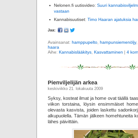
Nelonen.fi uutisvideo:
Suuri kannabisviljel
vastaan
Kannabisuutiset:
Timo Haaran ajatuksia h
Jaa:
Avainsanat:
hamppupelto
,
hampunsiemenöljy
haara
Aihe:
Kannabislääkitys
,
Kasvattaminen
|
4 kom
Pienviljelijän arkea
keskiviikko 21. lokakuuta 2009
Syksy, kosteat ilmat ja home ovat täällä taas
viikon torstaina, löysin ensimmäiset hom
olevasta kasvista, joiden laskettu sadonkorj
alkupuolella. Tämän jälkeen homehtuneita ko
lähes päivittäin.