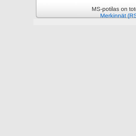
MS-potilas on to
Merkinnät (R