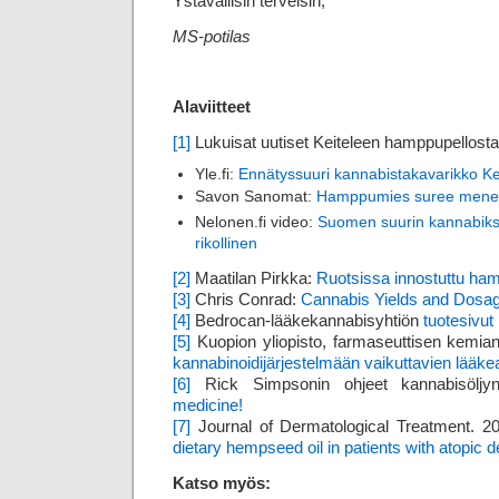
Ystävällisin terveisin,
MS-potilas
Alaviitteet
[1]
Lukuisat uutiset Keiteleen hamppupellost
Yle.fi:
Ennätyssuuri kannabistakavarikko Kei
Savon Sanomat:
Hamppumies suree menet
Nelonen.fi video:
Suomen suurin kannabikse
rikollinen
[2]
Maatilan Pirkka:
Ruotsissa innostuttu ha
[3]
Chris Conrad:
Cannabis Yields and Dosa
[4]
Bedrocan-lääkekannabisyhtiön
tuotesivut
[5]
Kuopion yliopisto, farmaseuttisen kemian
kannabinoidijärjestelmään vaikuttavien lääke
[6]
Rick Simpsonin ohjeet kannabisölj
medicine!
[7]
Journal of Dermatological Treatment. 2
dietary hempseed oil in patients with atopic d
Katso myös: