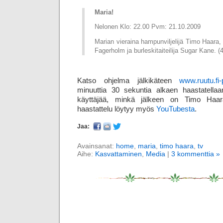
Maria!
Nelonen Klo: 22.00 Pvm: 21.10.2009
Marian vieraina hampunviljelijä Timo Haara,
Fagerholm ja burleskitaiteilija Sugar Kane. (4
Katso ohjelma jälkikäteen
www.ruutu.fi-
minuuttia 30 sekuntia alkaen haastatella
käyttäjää, minkä jälkeen on Timo Haa
haastattelu löytyy myös
YouTubesta
.
Jaa:
Avainsanat:
home
,
maria
,
timo haara
,
tv
Aihe:
Kasvattaminen
,
Media
|
3 kommenttia »