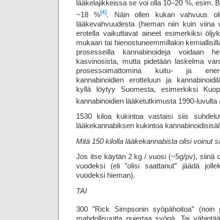
lääkelajikkeissa se voi olla 10–20 %, esim.
[4]
~18 %
. Näin ollen kukan vahvuus oli
lääkevahvuudesta (hieman niin kuin viina vs. 
erotella vaikuttavat aineet esimerkiksi ölj
mukaan tai hienostuneemmillakin kemiallisilla 
prosesseilla kannabinoideja voidaan hel
kasvinosista, mutta pidetään laskelma var
prosessoimattomina kuitu- ja energ
kannabinoidien erotteluun ja kannabinoidi
kyllä löytyy Suomesta, esimerkiksi Kuop
kannabinoidien lääke­tutkimusta 1990-luvulta 
1530 kiloa kukintoa vastaisi siis suhdelu
lääkekannabiksen kukintoa kannabinoidisisäll
Mitä 150 kilolla lääkekannabista olisi voinut 
Jos itse käytän 2 kg / vuosi (~5g/pv), siinä ol
vuodeksi (eli ”olisi saattanut” jäädä jol
vuodeksi hieman).
TAI
300 ”Rick Simpsonin syöpähoitoa” (noin p
mahdollisuutta nujertaa syöpä. Tai vähintä