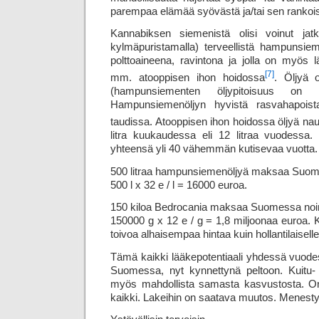
parempaa elämää syövästä ja/tai sen rankoist
Kannabiksen siemenistä olisi voinut jatko
kylmäpuristamalla) terveellistä hampunsieme
polttoaineena, ravintona ja jolla on myös l
[7]
mm. atooppisen ihon hoidossa
. Öljyä o
(hampunsiementen öljypitoisuus on 
Hampunsiemenöljyn hyvistä rasvahapoi
taudissa. Atooppisen ihon hoidossa öljyä nau
litra kuukaudessa eli 12 litraa vuodessa.
yhteensä yli 40 vähemmän kutisevaa vuotta.
500 litraa hampunsiemenöljyä maksaa Suom
500 l x 32 e / l = 16000 euroa.
150 kiloa Bedrocania maksaa Suomessa noi
150000 g x 12 e / g = 1,8 miljoonaa euroa. K
toivoa alhaisempaa hintaa kuin hollantilaiselle 
Tämä kaikki lääkepotentiaali yhdessä vuodes
Suomessa, nyt kynnettynä peltoon. Kuitu- ja
myös mahdollista samasta kasvustosta. On
kaikki. Lakeihin on saatava muutos. Menestys