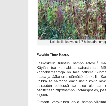
Keiteleellä kasvanut 1,7 hehtaarin hampp
Parahin Timo Haara,
[1]
Laskeskelin tuhotun hamppusatosi
mahdo
Käytän itse kannabista sairastamani MS
kannabis­reseptejä on tällä hetkellä Suo
saada ja lääke on sietämättömän kallis. Kas
vaikka se sairaana onkin usein kovin rask
sairauden edetessä se tulee olemaan m
osoitteessa http://hamppu.net/mspotilas, jo
kirjeen.
Otetaan varovainen arvio hamppuviljelmä