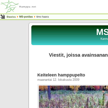
Hamppu.net
MS-potilas
timo haara
Etusivu
MS
Kanna
Viestit, joissa avainsanan
Keiteleen hamppupelto
maanantai 12. lokakuuta 2009