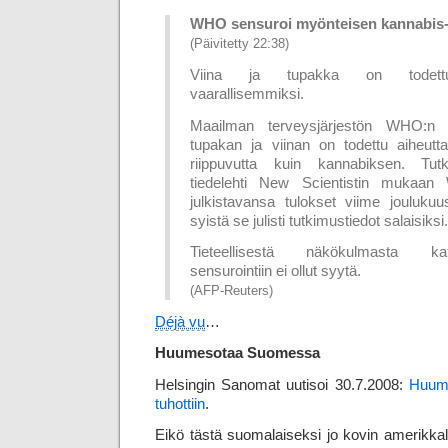
WHO sensuroi myönteisen kannabis
(Päivitetty 22:38)
Viina ja tupakka on todettu k
vaarallisemmiksi.
Maailman terveysjärjestön WHO:n
tupakan ja viinan on todettu aiheu
riippuvutta kuin kannabiksen. Tut
tiedelehti New Scientistin mukaan 
julkistavansa tulokset viime joulukuus
syistä se julisti tutkimustiedot salaisiksi.
Tieteellisestä näkökulmasta k
sensurointiin ei ollut syytä.
(AFP-Reuters)
Déjà vu
…
Huumesotaa Suomessa
Helsingin Sanomat uutisoi 30.7.2008:
Huume
tuhottiin
.
Eikö tästä suomalaiseksi jo kovin amerikka