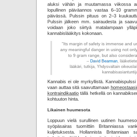
aluksi vähän ja muutamassa viikossa an
lopullinen päiväannos vastaa 6–10 gram
päivässä. Pulssin pituus on 2–3 kuukautta
Pulssin jälkeen mm. sairaudesta ja saavute
voidaan joko siirtyä matalampaan ylläpi
kannabislääkitys kokonaan.
”Its margin of safety is immense and u
any meaningful danger in using not only
to 9 gram range, but also considera
--
David Bearman
, lääketiet
lääkäri, tutkija, Yhdysvaltain oikeus
kannabisasiantuntij
Kannabis ei ole myrkyllistä. Kannabispulssi 
vaan auttaa sitä saavuttamaan
homeostaasi
kontraindikaatio
tällä hetkellä on kannabiksen
kohtuuton hinta.
Likainen huumesota
Loppuun vielä surullinen uutinen huumesod
syöpäsairas tuomittiin Britanniassa van
kuljetuksesta. Hollannista Britanniaan sa