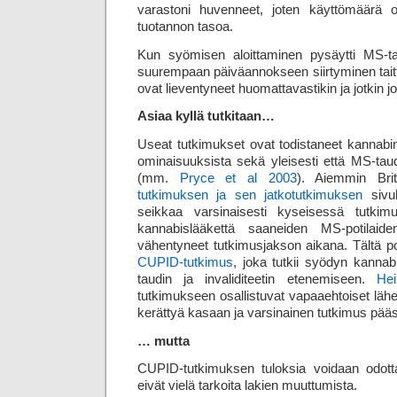
varastoni huvenneet, joten käyttömäärä 
tuotannon tasoa.
Kun syömisen aloittaminen pysäytti MS-tau
suurempaan päiväannokseen siirtyminen taitto
ovat lieventyneet huomattavastikin ja jotkin
Asiaa kyllä tutkitaan…
Useat tutkimukset ovat todistaneet kannabino
ominaisuuksista sekä yleisesti että MS-taud
(mm.
Pryce et al 2003
). Aiemmin Bri
tutkimuksen ja sen jatkotutkimuksen
sivuh
seikkaa varsinaisesti kyseisessä tutkimu
kannabislääkettä saaneiden MS-potilaide
vähentyneet tutkimusjakson aikana. Tältä po
CUPID-tutkimus
, joka tutkii syödyn kanna
taudin ja invaliditeetin etenemiseen.
Hei
tutkimukseen osallistuvat vapaaehtoiset lähe
kerättyä kasaan ja varsinainen tutkimus pää
… mutta
CUPID-tutkimuksen tuloksia voidaan odot
eivät vielä tarkoita lakien muuttumista.