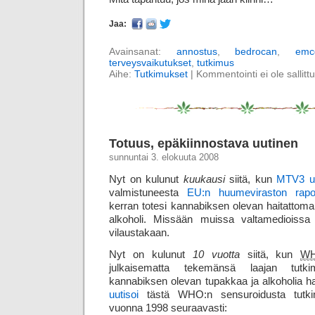
Jaa:
Avainsanat:
annostus
,
bedrocan
,
emc
terveysvaikutukset
,
tutkimus
Aihe:
Tutkimukset
|
Kommentointi ei ole sallittu
Totuus, epäkiinnostava uutinen
sunnuntai 3. elokuuta 2008
Nyt on kulunut
kuukausi
siitä, kun
MTV3 uu
valmistuneesta
EU:n huumeviraston rapor
kerran totesi kannabiksen olevan haitattoma
alkoholi. Missään muissa valtamedioissa 
vilaustakaan.
Nyt on kulunut
10 vuotta
siitä, kun
W
julkaisematta tekemänsä laajan tutki
kannabiksen olevan tupakkaa ja alkoholia h
uutisoi
tästä WHO:n sensuroidusta tutkim
vuonna 1998 seuraavasti: