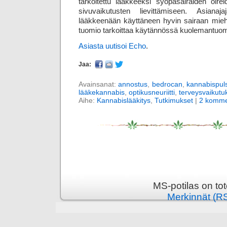
tarkoitettu lääkkeeksi syöpäsairaiden oir
sivuvaikutusten lievittämiseen. Asiana
lääkkeenään käyttäneen hyvin sairaan mi
tuomio tarkoittaa käytännössä kuoleman­tuom
Asiasta uutisoi Echo
.
Jaa:
Avainsanat:
annostus
,
bedrocan
,
kannabispuls
lääkekannabis
,
optikusneuriitti
,
terveysvaikutu
Aihe:
Kannabislääkitys
,
Tutkimukset
|
2 komme
MS-potilas on to
Merkinnät (R