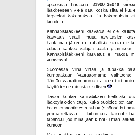
apteekista haettuna
21900–35040 euroa
lääkkeeseen vielä saa, koska siitä ei ku
tarpeeksi kokemuksia. Ja kokemuksia ei 
kirjoiteta.
Kannabislääkkeeni kasvatus ei ole kallista
kasvatus vaatii, mutta tarvittavien kas
hankinnan jälkeen ei rahallisia kuluja ole
edestä sähköä valojen päällä pitämiseen ja
Kannabislääkkeeni kasvatus ei maksa mi
vuodessa!
Suomessa viina virtaa ja tupakka pal
kumpaakaan. Vaarattomampi vaihtoehto t
Tämän vaarattomamman aineen tuottaminen
käyttö tekee minusta rikollisen
Tässä kohtaa kannabiksen kieltolaki suo
lääkeyhtiöiden etuja. Kuka suojelee potilaan e
halua kannabiksesta puhua (sinänsä laittomu
ymmärrettävää – laittomuus kannabislää
tapahtuu, jos minä jään kiinni? Ilman lääke
kuntoon.
Mitä tapahtuu, jos minä jään kiinni…