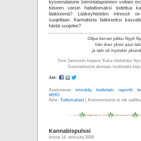
kyseenalaisine toimintatapoineen voitaisi er
toiseen varsin haitattomaksi todettua k
lääkkeenä? Lääkeyhtiöiden intressit on 
suojellaan. Kannabista lääkkeeksi kasvat
häntä suojelee?
Olipa kerran pikku Nyyti Ny
hän ihan yksin asui tal
ja talo oli myöskin yksi
Tove Janssonin kirjasta ”Kuka lohduttaisi Nyy
Surumielisestä alustaan huolimatta kirja 
Jaa:
Avainsanat:
emcdda
,
kieltolaki
,
raportti
,
t
WHO
Aihe:
Tutkimukset
|
Kommentointi ei ole sallittu
Kannabispulssi
torstai 14. elokuuta 2008