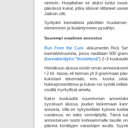
oireisiin. Hurjaltahan se aluksi tuntui r
päivässä kukat, jotka olisivat riittäneet use
Jatkoin silti.
Syötyäni kannabista päivittäin muutaman
eteneminen ja lisääntyminen pysähtyi.
Suurempi oraalinen annostus
Run From the Cure
-dokumentin Rick Sim
kannabiskuurista, jossa nautitaan 500 gra
(
kannabisöljyksi ”tiivistettynä”
) 2–3 kuukaude
Heinäkuun alussa nostin oman annostukseni 
/ 2 kk -tasoa, eli hieman yli 8 grammaan päi
kukistani tekemään, mm. koska sii
hukkaprosenttinsa ja kukan voi syödä sellais
sisällä myrkyllisiä aineita.
Kaksi kuukautta suuremman annostukse
syyskuun alussa, joudun laskemaan kanna
annosta, sillä en nykyisellään kykene tuot
vuodessa, en edes vesiviljelyllä. Tämä k
annostuksen nosto korkeammalle tasolle on
päivinä kerättyjen varastojen avulla. Syy