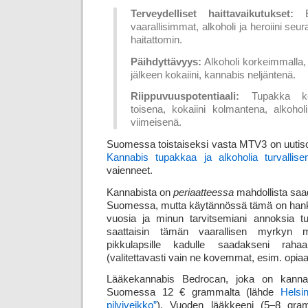
Terveydelliset haittavaikutukset:
Ek
vaarallisimmat, alkoholi ja heroiini seu
haitattomin.
Päihdyttävyys:
Alkoholi korkeimmalla, 
jälkeen kokaiini, kannabis neljäntenä.
Riippuvuuspotentiaali:
Tupakka kork
toisena, kokaiini kolmantena, alkohol
viimeisenä.
Suomessa toistaiseksi vasta MTV3 on uutisoi
Kannabis tupakkaa ja alkoholia turvallis
vaienneet.
Kannabista on
periaatteessa
mahdollista saad
Suomessa, mutta käytännössä tämä on hanka
vuosia ja minun tarvitsemiani annoksia t
saattaisin tämän vaarallisen myrky
pikkulapsille kadulle saadakseni raha
(valitettavasti vain ne kovemmat, esim. opiaa
Lääkekannabis Bedrocan, joka on kanna
Suomessa 12 € grammalta (lähde
Helsi
pilviveikko”
). Vuoden lääkkeeni (5–8 gra