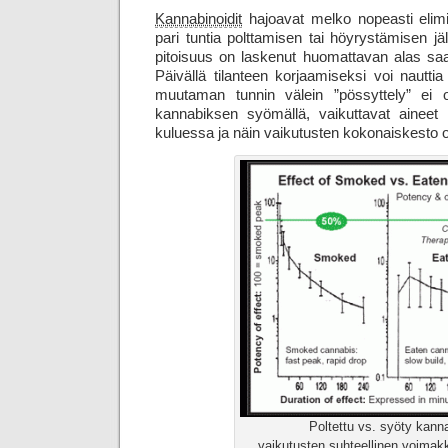
Kannabinoidit
hajoavat melko nopeasti eli
pari tuntia polttamisen tai höyrystämisen jä
pitoisuus on laskenut huomattavan alas sa
Päivällä tilanteen korjaamiseksi voi nauttia
muutaman tunnin välein ”pössyttely” ei oi
kannabiksen syömällä, vaikuttavat ainee
kuluessa ja näin vaikutusten kokonais­kesto 
Poltettu vs. syöty kann
vaikutusten suhteellinen voimak