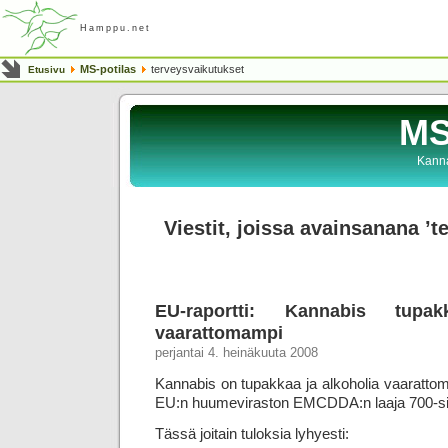
Hamppu.net
MS-potilas
terveysvaikutukset
Etusivu
MS
Kanna
Viestit, joissa avainsanana ’t
EU-raportti: Kannabis tupa
vaarattomampi
perjantai 4. heinäkuuta 2008
Kannabis on tupakkaa ja alkoholia vaarattoma
EU:n huumeviraston EMCDDA:n laaja 700-s
Tässä joitain tuloksia lyhyesti: