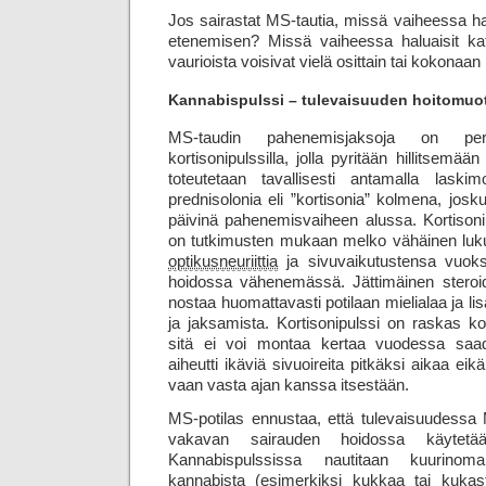
Jos sairastat MS-tautia, missä vaiheessa hal
etenemisen? Missä vaiheessa haluaisit kat
vaurioista voisivat vielä osittain tai kokonaa
Kannabispulssi – tulevaisuuden hoitomuo
MS-taudin pahenemisjaksoja on peri
kortisonipulssilla, jolla pyritään hillitsemää
toteutetaan tavallisesti antamalla las
prednisolonia eli ”kortisonia” kolmena, josk
päivinä pahenemisvaiheen alussa. Kortison
on tutkimusten mukaan melko vähäinen luk
optikus­neuriittia
ja sivu­vaikutustensa vuok
hoidossa vähenemässä. Jättimäinen steroid
nostaa huomattavasti potilaan mieli­alaa ja lisä
ja jaksamista. Kortisonipulssi on raskas koe
sitä ei voi montaa kertaa vuodessa saada.
aiheutti ikäviä sivuoireita pitkäksi aikaa eik
vaan vasta ajan kanssa itsestään.
MS-potilas ennustaa, että tulevaisuudess
vakavan sairauden hoidossa käytetää
Kannabispulssissa nautitaan kuurinom
kannabista (esimerkiksi kukkaa tai kukast