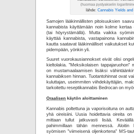
(huomaa pystyakselin logaritmin
lähde:
Cannabis Yields an
Samojen lääkinnällisten pitoisuuksien saavu
kannabista käyttämään noin kolme kertaa
(tai höyrystämällä). Mutta vaikka syömi
käyttää kannabista, vastapainona kannabinoi
kautta saatavat lääkinnälliset vaikutukset k
pidempään, yönkin yli.
Suuret vuorokausiannokset eivät olisi ongel
kieltolakia. ”Meksikolaisen tappajaruohon” m
on mustamaalaamisen lisäksi vähintäänki
kannabiksen hinnan. Tuotantohinnat ovat v
kuluttajan, useimmiten viihde­käyttäjän, mak
tarkoitettu resepti­kannabis Bedrocan on my
Oraalisen
käytön aloittaminen
Kannabis poltettuna ja vaporisoituna on autt
yhä oireisiini. Uusia hoidettavia oireita on
mittaan tullut jatkuvasti lisää. Keväällä
pahimmillaan tähän mennessä. Aloitin k
syömisen ”viimeisenä oljenkortena” MS-tautin