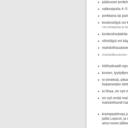
pääruoan proteiin
valkosipulia 4–5
porkkana tai pari
kookosöljyä voi 
rasvahappoja ja lau
kookoshiutaleita
oliiviöljyä voi 
mahdollisuuksie
(mahdollisuuksien
hiilihydraatit raj
kovien, tyydyttyn
ei eineksiä, pika
lisäaineiden läht
ei lihaa, en syö 
en syö enää mait
mahdollisesti hai
kramppailevaa j
ja/tai Lepicol, j
aina ruoan jälke