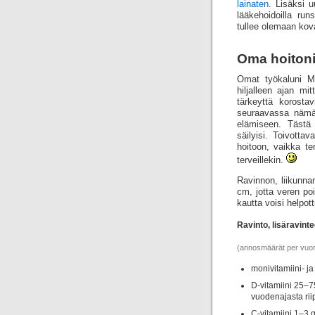
lainaten
. Lisäksi 
lääkehoidoilla runs
tullee olemaan kov
Oma hoiton
Omat työkaluni MS
hiljalleen ajan mi
tärkeyttä korosta
seuraavassa nämä 
elämiseen. Tästä 
säilyisi. Toivotta
hoitoon, vaikka te
terveillekin.
Ravinnon, liikunna
cm, jotta veren po
kautta voisi helpo
Ravinto, lisäravint
(annosmäärät per vuoro
monivitamiini- ja
D-vitamiini 25–
vuodenajasta ri
C-vitamiini 1–3 