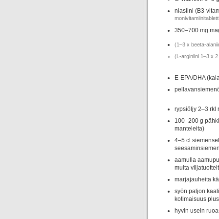
niasiini (B3-vit
monivitamiinitablett
350–700 mg magn
(1–3 x beeta-alanii
(L-arginiini 1–3 x 
E-EPA/DHA (kalaö
pellavansiemenölj
rypsiöljy 2–3 rkl
100–200 g pähkin
manteleita)
4–5 cl siemense
seesaminsiemen)
aamulla aamupuur
muita viljatuottei
marjajauheita kä
syön paljon kaali
kotimaisuus pluss
hyvin usein ruoa