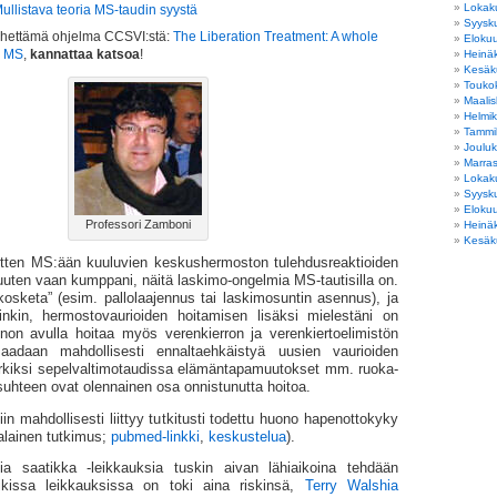
Lokak
ullistava teoria MS-taudin syystä
Syysk
hettämä ohjelma CCSVI:stä:
The Liberation Treatment: A whole
Eloku
o MS
,
kannattaa katsoa
!
Heinä
Kesäk
Touko
Maali
Helmi
Tammi
Joulu
Marra
Lokak
Syysk
Eloku
Professori Zamboni
Heinä
Kesäk
tten MS:ään kuuluvien keskus­hermoston tulehdus­reaktioiden
uuten vaan kumppani, näitä laskimo-ongelmia MS-tautisilla on.
osketa” (esim. pallo­laajennus tai laskimo­suntin asennus), ja
inkin, hermosto­vaurioiden hoitamisen lisäksi mielestäni on
on avulla hoitaa myös veren­kierron ja veren­kierto­elimistön
adaan mahdollisesti ennalta­ehkäistyä uusien vaurioiden
kiksi sepel­valtimo­taudissa elämän­tapa­muutokset mm. ruoka­
 suhteen ovat olennainen osa onnistunutta hoitoa.
in mahdollisesti liittyy tutkitusti todettu huono hapenottokyky
alainen tutkimus;
pubmed-linkki
,
keskustelua
).
a saatikka -leikkauksia tuskin aivan lähi­aikoina tehdään
kissa leikkauksissa on toki aina riskinsä,
Terry Walshia