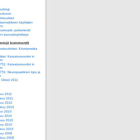
ublogi
uforum
isuutiset
annabiksen käyttäjien
 ry
ssroads -parlamentti
n kannabisyhdistys
immät kommentit
aisuuksista: Kävelymatka
ilas: Kasvatusvuodet in
am
e751: Kasvatusvuodet in
am
e751: Neuropaattinen kipu ja
s
e: Oireet 2011
kuu 2011
kuu 2011
kuu 2010
skuu 2010
uu 2010
uu 2010
kuu 2010
kuu 2010
kuu 2010
kuu 2009
skuu 2009