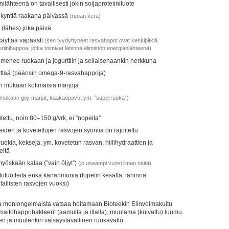
ilähteenä on tavallisesti jokin soijaproteiinituote
 kynttä raakana päivässä
(ruoan kera)
 (lähes) joka päivä
käyttää vapaasti
(sen tyydyttyneet rasvahapot ovat keskipitkiä
riinihappoa, jotka toimivat lähinnä elimistön energianlähteenä)
 menee ruokaan ja jogurttiin ja sellaisenaankin herkkuna
käyttää (pääosin omega-9-rasvahappoja)
n mukaan kotimaisia marjoja
 mukaan goji-marjat, kaakaopavut ym. ”superruoka”)
oitettu, noin 80–150 g/vrk, ei ”nopeita”
eiden ja kovetettujen rasvojen syöntiä on rajoitettu
ruokia, keksejä, ym. kovetetun rasvan, hiilihydraattien ja
eitä
myöskään kalaa (”vain öljyt”)
(jo useampi vuosi ilman näitä)
otuotteita enkä kananmunia (lopetin kesällä, lähinnä
tallisten rasvojen vuoksi)
a moniongelmaista vatsaa hoitamaan Bioteekin Elinvoimakuitu
a maitohappobakteerit (aamulla ja illalla), muutama (kuivattu) luumu
en ja muutenkin vatsaystävällinen ruokavalio