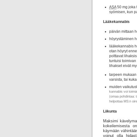
ASA
50 mg joka t
syömisen, kun pa
Lääkekannabis
päivän mittaan h
höyrystäminen h
lääkekannabis he
otan höyryt enne
polttavat lihaks
tuntuisi toimiva
lihakset eivät m
tarpeen mukaan (
varsista, tai kuk
muiden vaikutust
kannabis voi toimi
(omaa pohdintaa: t
helpottaa MS:n oire
Liikunta
Maksimi kävelymatk
kokeilemisesta on
käymään vähintään 
voinut olla hidas