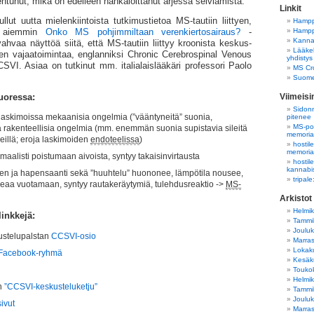
ntunut, mikä on edelleen hankaloittanut arjessa selviämistä.
Linkit
lut uutta mielenkiintoista tutkimustietoa MS-tautiin liittyen,
Hampp
Hampp
jo aiemmin
Onko MS pohjimmiltaan verenkiertosairaus?
-
Kannab
hvaa näyttöä siitä, että MS-tautiin liittyy kroonista keskus­
Lääkek
en vajaa­toimintaa, englanniksi Chronic Cerebrospinal Venous
yhdistys
CSVI. Asiaa on tutkinut mm. italialaislääkäri professori Paolo
MS Cro
Suome
Viimeis
uoressa:
Sidonn
askimoissa mekaanisia ongelmia (”vääntyneitä” suonia,
pitenee
MS-pot
a rakenteellisia ongelmia (mm. enemmän suonia supistavia sileitä
memori
veillä; eroja laskimoiden
endoteelissa
)
hostil
memori
maalisti poistumaan aivoista, syntyy takaisinvirtausta
hostil
kannabi
den ja hapensaanti sekä ”huuhtelu” huononee, lämpötila nousee,
tripal
peaa vuotamaan, syntyy rautakeräytymiä, tulehdusreaktio ->
MS-
Arkistot
Helmi
inkkejä:
Tammi
Joulu
ustelupalstan
CCSVI-osio
Marra
Lokak
 Facebook-ryhmä
Kesäk
Touko
Helmi
n
”CCSVI-keskusteluketju”
Tammi
Joulu
ivut
Marra