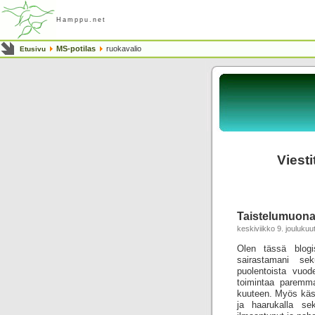
Hamppu.net
MS-potilas
ruokavalio
Etusivu
Viesti
Taistelumuon
keskiviikko 9. jouluku
Olen tässä blogi
sairastamani sek
puolentoista vuod
toimintaa paremma
kuuteen. Myös käsi
ja haarukalla sek