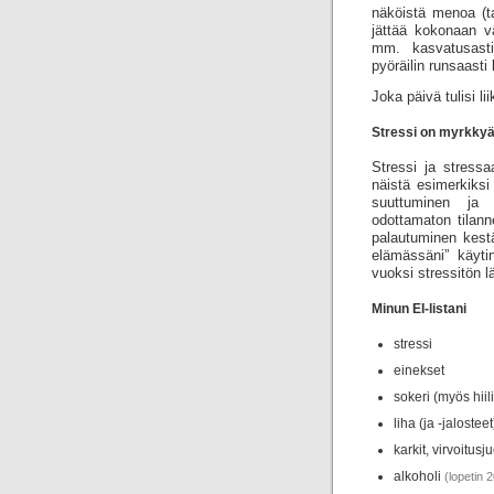
näköistä menoa (t
jättää kokonaan vä
mm. kasvatusasti
pyöräilin runsaasti
Joka päivä tulisi li
Stressi on myrkky
Stressi ja stressa
näistä esimerkiksi 
suuttuminen ja 
odottamaton tilann
palautuminen kestä
elämässäni” käytin
vuoksi stressitön l
Minun EI-listani
stressi
einekset
sokeri (myös hiil
liha (ja -jalost
karkit, virvoitus
alkoholi
(lopetin 