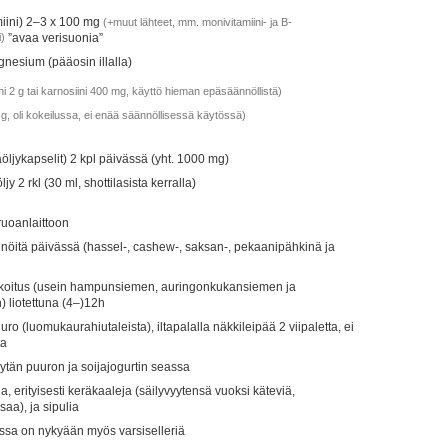
amiini) 2–3 x 100 mg
(+muut lähteet, mm. monivitamiini- ja B-
i)
”avaa verisuonia”
esium (pääosin illalla)
ni 2 g tai karnosiini 400 mg, käyttö hieman epäsäännöllistä)
2 g, oli kokeilussa, ei enää säännöllisessä käytössä)
ljykapselit) 2 kpl päivässä (yht. 1000 mg)
y 2 rkl (30 ml, shottilasista kerralla)
 ruoanlaittoon
öitä päivässä (hassel-, cashew-, saksan-, pekaanipähkinä ja
koitus (usein hampunsiemen, auringonkukansiemen ja
 liotettuna (4–)12h
o (luomukaurahiutaleista), iltapalalla näkkileipää 2 viipaletta, ei
ta
ytän puuron ja soijajogurtin seassa
a, erityisesti keräkaaleja (säilyvyytensä vuoksi käteviä,
aa), ja sipulia
ssa on nykyään myös varsiselleriä