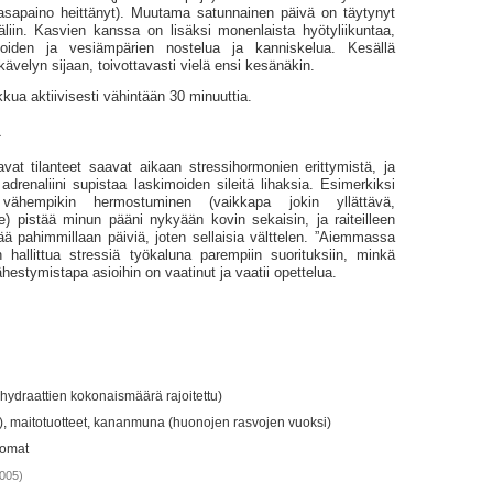
asapaino heittänyt). Muutama satunnainen päivä on täytynyt
liin. Kasvien kanssa on lisäksi monenlaista hyötyliikuntaa,
oiden ja vesiämpärien nostelua ja kanniskelua. Kesällä
 kävelyn sijaan, toivottavasti vielä ensi kesänäkin.
ikkua aktiivisesti vähintään 30 minuuttia.
ä
avat tilanteet saavat aikaan stressihormonien erittymistä, ja
adrenaliini supistaa laskimoiden sileitä lihaksia. Esimerkiksi
vähempikin hermostuminen (vaikkapa jokin yllättävä,
e) pistää minun pääni nykyään kovin sekaisin, ja raiteilleen
ä pahimmillaan päiviä, joten sellaisia välttelen. ”Aiemmassa
 hallittua stressiä työkaluna parempiin suorituksiin, minkä
ähestymistapa asioihin on vaatinut ja vaatii opettelua.
ihydraattien kokonaismäärä rajoitettu)
eet), maitotuotteet, kananmuna (huonojen rasvojen vuoksi)
juomat
2005)