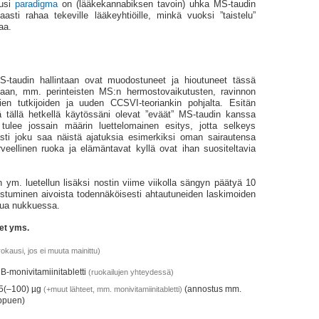
uusi
paradigma
on (lääke­kannabiksen tavoin) uhka MS-taudin
aasti rahaa tekeville lääke­yhtiöille, minkä vuoksi ”taistelu”
aa.
i
-taudin hallintaan ovat muodostuneet ja hioutuneet tässä
ttaan, mm. perinteisten MS:n hermosto­vaikutusten, ravinnon
vien tutkijoiden ja uuden CCSVI-teoriankin pohjalta. Esitän
tällä hetkellä käytössäni olevat ”eväät” MS-taudin kanssa
tulee jossain määrin luettelomainen esitys, jotta selkeys
vasti joku saa näistä ajatuksia esimerkiksi oman sairautensa
rveellinen ruoka ja elämäntavat kyllä ovat ihan suositeltavia
n ym. luetellun lisäksi nostin viime viikolla sängyn päätyä 10
istuminen aivoista todennäköisesti ahtautuneiden laskimoiden
ttua nukkuessa.
eet yms.
kausi, jos ei muuta mainittu)
 B-monivitamiinitabletti
(ruokailujen yhteydessä)
75(–100) µg
(annostus mm.
(+muut lähteet, mm. monivitamiinitabletti)
ippuen)
g