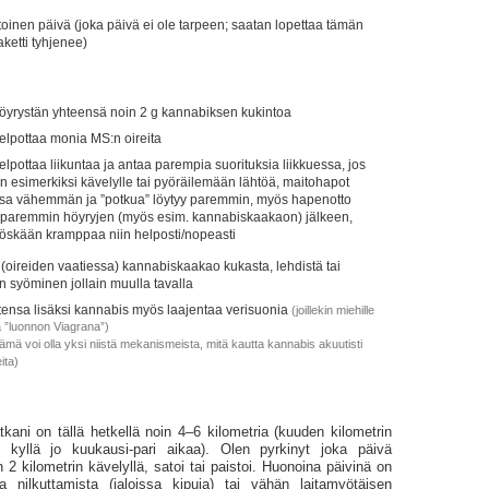
oinen päivä (joka päivä ei ole tarpeen; saatan lopettaa tämän
ketti tyhjenee)
öyrystän yhteensä noin 2 g kannabiksen kukintoa
elpottaa monia MS:n oireita
lpottaa liikuntaa ja antaa parempia suorituksia liikkuessa, jos
n esimerkiksi kävelylle tai pyöräilemään lähtöä, maitohapot
issa vähemmän ja ”potkua” löytyy paremmin, myös hapenotto
n paremmin höyryjen (myös esim. kannabiskaakaon) jälkeen,
yöskään kramppaa niin helposti/nopeasti
oireiden vaatiessa) kannabiskaakao kukasta, lehdistä tai
an syöminen jollain muulla tavalla
ensa lisäksi kannabis myös laajentaa verisuonia
(joillekin miehille
a ”luonnon Viagrana”)
ämä voi olla yksi niistä mekanismeista, mitä kautta kannabis akuutisti
ita)
ani on tällä hetkellä noin 4–6 kilo­metria (kuuden kilo­metrin
 kyllä jo kuukausi-pari aikaa). Olen pyrkinyt joka päivä
2 kilometrin kävelyllä, satoi tai paistoi. Huonoina päivinä on
ta nilkuttamista (jaloissa kipuja) tai vähän laitamyötäisen