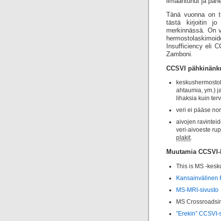
ilmaantunut ja pahe
Tänä vuonna on tul
tästä kirjoitin 
merkinnässä. On va
hermosto­laskimoid
Insufficiency eli C
Zamboni.
CCSVI pähkinänk
keskushermostol
ahtaumia, ym.) j
lihaksia kuin ter
veri ei pääse nor
aivojen ravintei
veri-aivoeste ru
plakit
.
Muutamia CCSVI-l
This is MS -kesk
Kansainvälinen
MS-MRI-sivusto
MS Crossroadsi
”Erekin” CCSVI-s