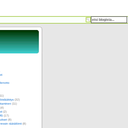
a
ti
denotto
11)
islääkitys
(32)
ttaminen
(11)
(4)
ti
(2)
MS
(17)
ukset
(8)
essin räätälöinti
(8)