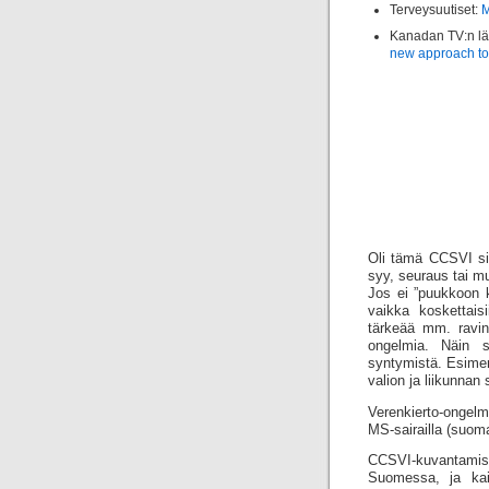
Terveysuutiset:
M
Kanadan TV:n lä
new approach t
Oli tämä CCSVI si
syy, seuraus tai m
Jos ei ”puukkoon k
vaikka koskettaisi
tärkeää mm. ravinn
ongelmia. Näin sa
syntymistä. Esimer
valion ja liikunnan
Verenkierto-ongelmi
MS-sairailla (suom
CCSVI-kuvantamisi
Suomessa, ja kai