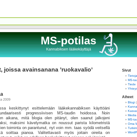
MS-potilas
Kannabiksen lääkekäyttäjä
t, joissa avainsanana ’ruokavalio’
Sivut
Tietoj
MS-tau
Tiede
Yhtey
aa
Aiheet
uta 2009
Blogi
(
Kannab
ssa keskittynyt esittelemään lääkekannabiksen käyttöäni
Kasva
undaarisesti progressiivisen MS-taudin hoidossa. Noin
Media
en aikana, mitä blogia olen pitänyt, olen saanut jalkojeni
MS-tau
ksi, maksimi kävelymatka on noussut parista kilometristä
Oma 
en toiminta on parantunut, nyt voin mm. taas syödä veitsellä
Tutkim
ä soittaa pianoa. Valitettavasti myös joitain oireita on
WordPr