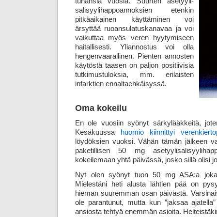
tuhansia vuosia. Suurten asetyyli­
salisyyli­happo­annoksien etenkin
pitkä­aikainen käyttäminen voi
ärsyttää ruoan­sulatus­kanavaa ja voi
vaikuttaa myös veren hyytymiseen
haitallisesti. Yli­annostus voi olla
hengen­vaarallinen. Pienten annosten
käytöstä taasen on paljon positiivisia
tutkimus­tuloksia, mm. erilaisten
infarktien ennalta­ehkäisyssä.
Oma kokeilu
En ole vuosiin syönyt särkylääkkeitä, jot
Kesäkuussa
huomio kiinnittyi verenkiert
löydöksien vuoksi. Vähän tämän jälkeen va
paketillisen 50 mg asetyyli­salisyyli­happ
kokeilemaan yhtä päivässä, josko sillä olisi jo
Nyt olen syönyt tuon 50 mg ASA:a joka 
Mielestäni heti alusta lähtien pää on p
hieman suuremman osan päivästä. Varsinais
ole parantunut, mutta kun ”jaksaa ajatell
ansiosta tehtyä enemmän asioita. Helteistäkin