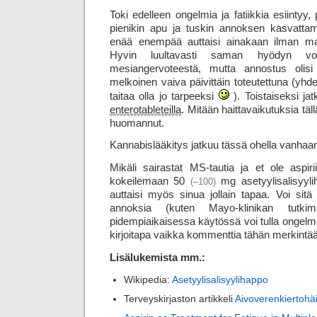
Toki edelleen ongelmia ja fatiikkia esiintyy
pienikin apu ja tuskin annoksen kasvatta
enää enempää auttaisi ainakaan ilman mahd
Hyvin luultavasti saman hyödyn voi
mesiangervoteestä, mutta annostus olis
melkoinen vaiva päivittäin toteutettuna (yh
taitaa olla jo tarpeeksi
). Toistaiseksi ja
entero­tableteilla
. Mitään haitta­vaikutuksia täl
huomannut.
Kannabislääkitys jatkuu tässä ohella vanhaan 
Mikäli sairastat MS-tautia ja et ole aspiriin
kokeilemaan 50
mg asetyylisalisyylih
(–100)
auttaisi myös sinua jollain tapaa. Voi sitä
annoksia (kuten Mayo-klinikan tutkim
pidempiaikaisessa käytössä voi tulla ongelmi
kirjoitapa vaikka kommenttia tähän merkintä
Lisälukemista mm.:
Wikipedia:
Asetyylisalisyylihappo
Terveyskirjaston artikkeli
Aivoverenkiertohäi