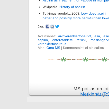
Aspirin as Treatment for Fatigue in Multiple
Wikipedia:
History of aspirin
Tutkimus vuodelta 2009:
Low-dose aspirin
better and possibly more harmful than low
Jaa:
Avainsanat:
aivoverenkiertohäiriöt
,
asa
,
ase
aspirin
,
enterotabletti
,
fatiikki
,
mesiangerv
verenkiertosairaus
Aihe:
Oma MS
|
Kommentointi ei ole sallittu
MS-potilas on to
Merkinnät (R