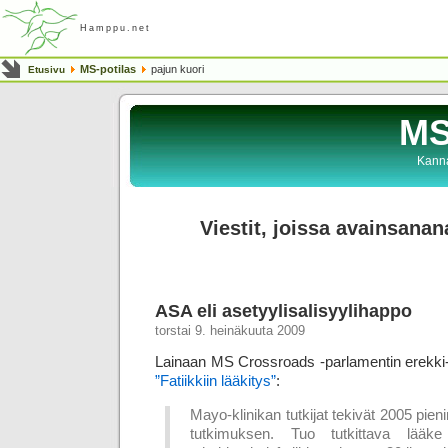
Hamppu.net
MS-potilas
pajun kuori
Etusivu
MS
Kanna
Viestit, joissa avainsanan
ASA eli asetyylisalisyylihappo
torstai 9. heinäkuuta 2009
Lainaan MS Crossroads -parlamentin erekki
”Fatiikkiin lääkitys”
:
Mayo-klinikan tutkijat tekivät 2005 pien
tutkimuksen. Tuo tutkittava lääke o