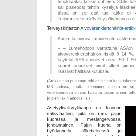
tehokkaaksi fatiikin suhteen. 30:lle tutki
sai plaseboa) tehtiin kyselyjä lääkke
tässä on se, että tuo lääke oli van
Tutkimuksessa käytetty päiväannos oli
Terveyskirjaston
Aivoverenkiertohäiriöt-artikk
Kaula- tai aivovaltimoiden ateroskleroos
– – Lumehoitoon verrattuna ASA:n t
aivoverenkiertohäiriön riskiä 9–14 %.
käytetyt ASA-annokset olivat 50–1 5
suuret annokset eivät olleet pieni
lisäsivät haittavaikutuksia.
(Artikkelissa puhutaan toki erilaisista keskushermo
MS-taudissa, mutta olennainen seikka on se, e
verenkierrossa on siis havaittu toisen aiheen tut
jo pienilläkin annoksilla.)
Asetyylisalisyylihappo on luonnon
salisylaattien, joita on mm. pajun
kuoressa ja mesi­angervossa,
johdannainen. Pajun kuorta on
hyödynnetty lääke­tieteessä jo