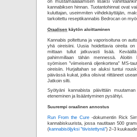
on mustamaalaamisen lisäksi vähintäänki
kannabiksen hinnan. Tuotantohinnat ovat v
kuluttajan, useimmiten viihde­käyttäjän, mak
tarkoitettu resepti­kannabis Bedrocan on my
Oraalisen
käytön aloittaminen
Kannabis poltettuna ja vaporisoituna on autt
yhä oireisiini. Uusia hoidettavia oireita on
mittaan tullut jatkuvasti lisää. Keväällä
pahimmillaan tähän mennessä. Aloitin k
syömisen ”viimeisenä oljenkortena” MS-tautin
oireisiin. Hurjaltahan se aluksi tuntui r
päivässä kukat, jotka olisivat riittäneet use
Jatkoin silti.
Syötyäni kannabista päivittäin muutaman
eteneminen ja lisääntyminen pysähtyi.
Suurempi oraalinen annostus
Run From the Cure
-dokumentin Rick Sim
kannabiskuurista, jossa nautitaan 500 gra
(
kannabisöljyksi ”tiivistettynä”
) 2–3 kuukaude