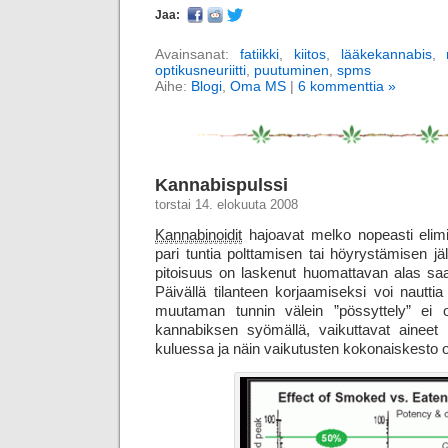
Jaa:
Avainsanat:
fatiikki
,
kiitos
,
lääkekannabis
,
optikusneuriitti
,
puutuminen
,
spms
Aihe:
Blogi
,
Oma MS
|
6 kommenttia »
Kannabispulssi
torstai 14. elokuuta 2008
Kannabinoidit
hajoavat melko nopeasti eli
pari tuntia polttamisen tai höyrystämisen jä
pitoisuus on laskenut huomattavan alas sa
Päivällä tilanteen korjaamiseksi voi nauttia
muutaman tunnin välein ”pössyttely” ei oi
kannabiksen syömällä, vaikuttavat ainee
kuluessa ja näin vaikutusten kokonais­kesto 