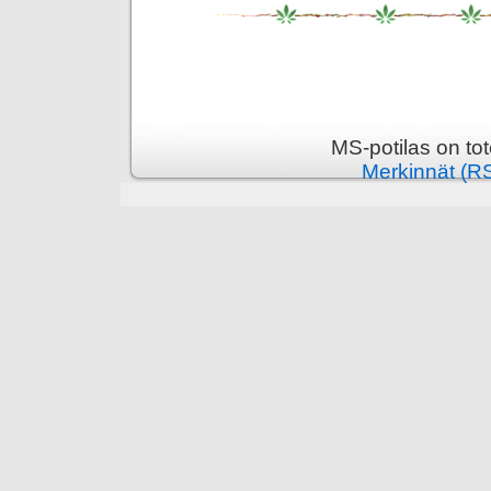
MS-potilas on to
Merkinnät (R