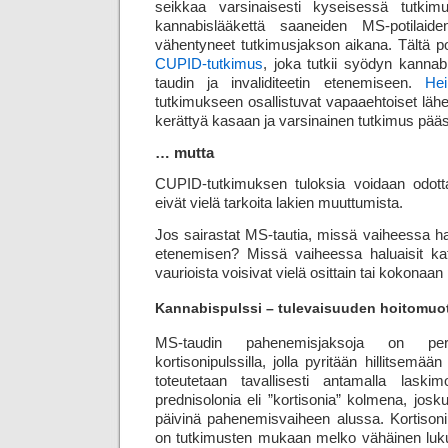
seikkaa varsinaisesti kyseisessä tutkimu
kannabislääkettä saaneiden MS-potilaide
vähentyneet tutkimusjakson aikana. Tältä po
CUPID-tutkimus
, joka tutkii syödyn kanna
taudin ja invaliditeetin etenemiseen.
Hei
tutkimukseen osallistuvat vapaaehtoiset lähe
kerättyä kasaan ja varsinainen tutkimus pää
… mutta
CUPID-tutkimuksen tuloksia voidaan odot
eivät vielä tarkoita lakien muuttumista.
Jos sairastat MS-tautia, missä vaiheessa hal
etenemisen? Missä vaiheessa haluaisit kat
vaurioista voisivat vielä osittain tai kokonaa
Kannabispulssi – tulevaisuuden hoitomuo
MS-taudin pahenemisjaksoja on peri
kortisonipulssilla, jolla pyritään hillitsemää
toteutetaan tavallisesti antamalla las
prednisolonia eli ”kortisonia” kolmena, josk
päivinä pahenemisvaiheen alussa. Kortison
on tutkimusten mukaan melko vähäinen luk