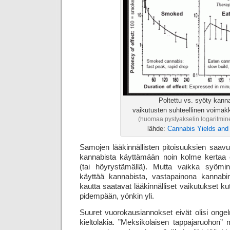
Poltettu vs. syöty kann
vaikutusten suhteellinen voimak
(huomaa pystyakselin logaritmin
lähde:
Cannabis Yields an
Samojen lääkinnällisten pitoisuuksien saavu
kannabista käyttämään noin kolme kertaa
(tai höyrystämällä). Mutta vaikka syömi
käyttää kannabista, vastapainona kannabinoi
kautta saatavat lääkinnälliset vaikutukset k
pidempään, yönkin yli.
Suuret vuorokausiannokset eivät olisi ongel
kieltolakia. ”Meksikolaisen tappajaruohon” m