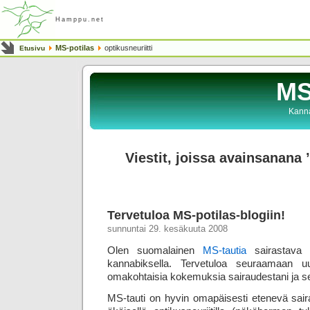
Hamppu.net
MS-potilas
optikusneuriitti
Etusivu
MS
Kanna
Viestit, joissa avainsanana ’
Tervetuloa MS-potilas-blogiin!
sunnuntai 29. kesäkuuta 2008
Olen suomalainen
MS-tautia
sairastava h
kannabiksella. Tervetuloa seuraamaan uu
omakohtaisia kokemuksia sairaudestani ja s
MS-tauti on hyvin omapäisesti etenevä sair