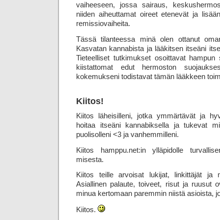
vaiheeseen, jossa sairaus, keskushermos
niiden aiheuttamat oireet etenevät ja lisään
remissiovaiheita.
Tässä tilanteessa minä olen ottanut oman 
Kasvatan kannabista ja lääkitsen itseäni its
Tieteelliset tutkimukset osoittavat hampun 
kiistattomat edut hermoston suojauks
kokemukseni todistavat tämän lääkkeen toimi
Kiitos!
Kiitos läheisilleni, jotka ymmärtävät ja h
hoitaa itseäni kannabiksella ja tukevat min
puolisolleni <3 ja vanhemmilleni.
Kiitos hamppu.net:in ylläpidolle turvallise
misesta.
Kiitos teille arvoisat lukijat, linkittäjät j
Asiallinen palaute, toiveet, risut ja ruusut o
minua kertomaan paremmin niistä asioista, jot
Kiitos.