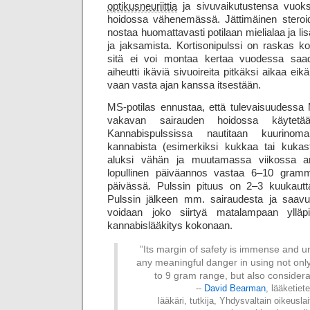
optikus­neuriittia
ja sivu­vaikutustensa vuok
hoidossa vähenemässä. Jättimäinen steroid
nostaa huomattavasti potilaan mieli­alaa ja lisä
ja jaksamista. Kortisonipulssi on raskas koe
sitä ei voi montaa kertaa vuodessa saada.
aiheutti ikäviä sivuoireita pitkäksi aikaa eik
vaan vasta ajan kanssa itsestään.
MS-potilas ennustaa, että tulevaisuudess
vakavan sairauden hoidossa käytetää
Kannabispulssissa nautitaan kuurinom
kannabista (esimerkiksi kukkaa tai kukast
aluksi vähän ja muutamassa viikossa an
lopullinen päiväannos vastaa 6–10 gram
päivässä. Pulssin pituus on 2–3 kuukautta
Pulssin jälkeen mm. sairaudesta ja saavute
voidaan joko siirtyä matalampaan ylläpi
kannabislääkitys kokonaan.
”Its margin of safety is immense and u
any meaningful danger in using not only
to 9 gram range, but also considera
--
David Bearman
, lääketiet
lääkäri, tutkija, Yhdysvaltain oikeus