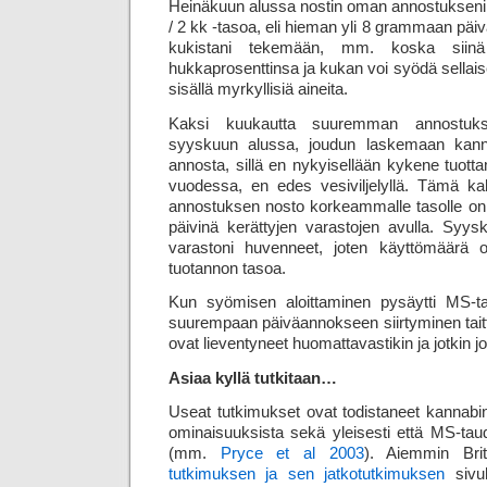
Heinäkuun alussa nostin oman annostukseni 
/ 2 kk -tasoa, eli hieman yli 8 grammaan päi
kukistani tekemään, mm. koska sii
hukkaprosenttinsa ja kukan voi syödä sellais
sisällä myrkyllisiä aineita.
Kaksi kuukautta suuremman annostukse
syyskuun alussa, joudun laskemaan kanna
annosta, sillä en nykyisellään kykene tuot
vuodessa, en edes vesiviljelyllä. Tämä k
annostuksen nosto korkeammalle tasolle on
päivinä kerättyjen varastojen avulla. Syy
varastoni huvenneet, joten käyttömäärä 
tuotannon tasoa.
Kun syömisen aloittaminen pysäytti MS-tau
suurempaan päiväannokseen siirtyminen taitto
ovat lieventyneet huomattavastikin ja jotkin
Asiaa kyllä tutkitaan…
Useat tutkimukset ovat todistaneet kannabino
ominaisuuksista sekä yleisesti että MS-taud
(mm.
Pryce et al 2003
). Aiemmin Bri
tutkimuksen ja sen jatkotutkimuksen
sivuh