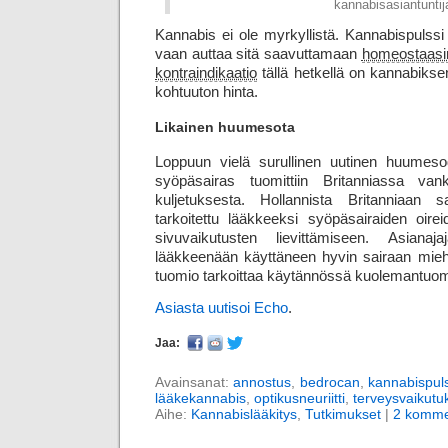
kannabisasiantuntij
Kannabis ei ole myrkyllistä. Kannabispulssi 
vaan auttaa sitä saavuttamaan
homeostaasi
kontraindikaatio
tällä hetkellä on kannabiksen
kohtuuton hinta.
Likainen huumesota
Loppuun vielä surullinen uutinen huumesod
syöpäsairas tuomittiin Britanniassa van
kuljetuksesta. Hollannista Britanniaan sa
tarkoitettu lääkkeeksi syöpäsairaiden oir
sivuvaikutusten lievittämiseen. Asiana
lääkkeenään käyttäneen hyvin sairaan mi
tuomio tarkoittaa käytännössä kuoleman­tuom
Asiasta uutisoi Echo
.
Jaa:
Avainsanat:
annostus
,
bedrocan
,
kannabispuls
lääkekannabis
,
optikusneuriitti
,
terveysvaikutu
Aihe:
Kannabislääkitys
,
Tutkimukset
|
2 komme