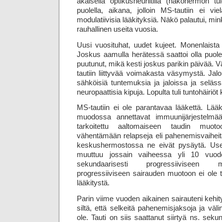
äkäisellä optikusneuriitilla (näköhermon tu
puolella, aikana, jolloin MS-tautiin ei vi
modulatiivisia lääkityksiä. Näkö palautui, min
rauhallinen useita vuosia.
Uusi vuosituhat, uudet kujeet. Monenlaista
Joskus aamulla herätessä saattoi olla puole
puutunut, mikä kesti joskus parikin päivää. Väli
tautiin liittyvää voimakasta väsymystä. Jalo
sähköisiä tuntemuksia ja jaloissa ja selässä
neuropaattisia kipuja. Lopulta tuli tuntohäiriöt k
MS-tautiin ei ole parantavaa lääkettä. Lääk
muodossa annettavat immuunijärjestelmä
tarkoitettu aaltomaiseen taudin muotoon
vähentämään relapseja eli pahenemisvaihei
keskus­hermostossa ne eivät pysäytä. Use
muuttuu jossain vaiheessa yli 10 vuode
sekundaarisesti progressiiviseen 
progressiiviseen sairauden muotoon ei ole t
lääkitystä.
Parin viime vuoden aikainen sairauteni kehi
siltä, että selkeitä pahenemisjaksoja ja väl
ole. Tauti on siis saattanut siirtyä ns. seku