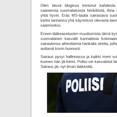
Olen tässä blogissa kertonut kahdesta l
saaneesta suomalaisesta henkilöstä. Aina 
yhtä hyvin. Eräs MS-tautia sairastava suo
kertoi tarinansa yhä käynnissä olevasta tais
saamiseksi.
Ennen lääkeasetusten muuttumista tämä kys
suomalainen kasvatti kannabista kotonaan 
sairautensa aiheuttamia hankalia oireita, joihi
auttavat kovin huonosti.
Sairaus pysyi hallinnassa ja kaikki meni suh
kunnes hän jäi kiinni. Poliisi vei kasvatetut 
Sairaus jäi, nyt ilman lääkkeitä.