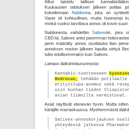
Alkoi taistelu laillisen kannabislääke
Kuukausien odotuksen jälkeen potilas p
kokeilemaan
Nabilone
a, joka on synteetti
Vaste oli kohtuullinen, mutta huonompi kui
minkä vuoksi tarvittava annos oli kovin suuri ja
Nabilonesta vaihdettiin
Sativex
iin, joka 
CBD:tä. Sativex antoi paremman hoitovasteen
perin määrätty annos osoittautui liian piene
annoksen noston jälkeen lopulta siirtyä Be
tulisi edullisemmaksi kuin Sativex.
Lainaus lääkärinlausunnosta:
Kannabis-tuotteeseen
kyseese
Bedrocan,
tehdään potilaalle
erityislupa-anomus sekä rese
osin kunhan tiedot Yliopisto
asian tiimoilta varmistuvat.
Asiat näyttivät etenevän hyvin. Mutta sitten
käräjille marraskuussa.
Myöhemmästä lääkär
Sativex-annoskorjauksen osal
yhteydessä jatkossa Pharmako