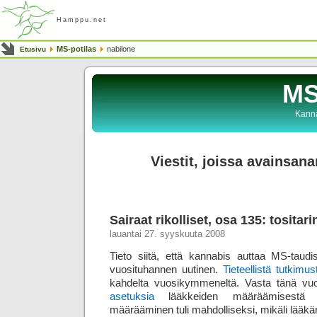
Hamppu.net
MS-potilas
nabilone
Etusivu
MS
Kanna
Viestit, joissa avainsana
Sairaat rikolliset, osa 135: tosita
lauantai 27. syyskuuta 2008
Tieto siitä, että kannabis auttaa MS-taud
vuosituhannen uutinen.
Tieteellistä tutkimus
kahdelta vuosikymmeneltä. Vasta tänä 
asetuksia
lääkkeiden määräämisestä n
määrääminen tuli mahdolliseksi, mikäli lääkä