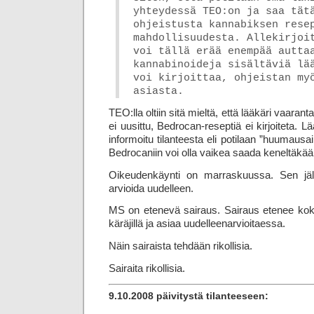
yhteydessä TEO:on ja saa tät
ohjeistusta kannabiksen rese
mahdollisuudesta. Allekirjoi
voi tällä erää enempää autta
kannabinoideja sisältäviä lää
voi kirjoittaa, ohjeistan my
asiasta.
TEO:lla oltiin sitä mieltä, että lääkäri vaarant
ei uusittu, Bedrocan-reseptiä ei kirjoiteta.
informoitu tilanteesta eli potilaan ”huumaus­ai
Bedrocaniin voi olla vaikea saada keneltäkää
Oikeudenkäynti on marraskuussa. Sen jä
arvioida uudelleen.
MS on etenevä sairaus. Sairaus etenee koko 
käräjillä ja asiaa uudelleenarvioitaessa.
Näin sairaista tehdään rikollisia.
Sairaita rikollisia.
9.10.2008 päivitystä tilanteeseen: