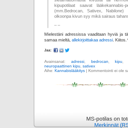
kipupotilaat saavat lääkekannabis-po
(mm.Bedrocan, Sativex, Nabilone) ku
olkoonpa kivun syy mikä sairaus tahan
– –
Mielestäni adressissa vaaditaan hyviä ja tär
samaa mieltä,
allekirjoittakaa adressi
. Kiitos.
Jaa:
Avainsanat:
adressi
,
bedrocan
,
kipu
neuropaattinen kipu
,
sativex
Aihe:
Kannabislääkitys
|
Kommentointi ei ole sal
MS-potilas on to
Merkinnät (R