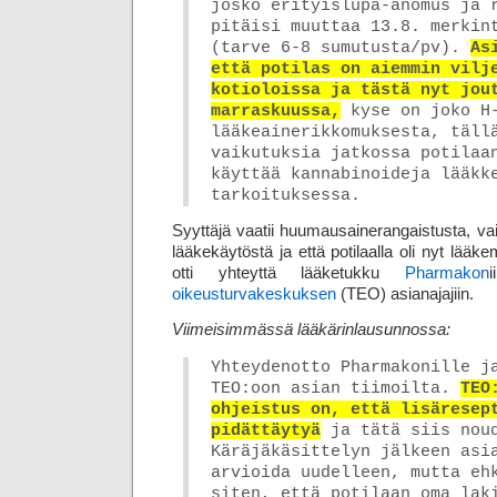
josko erityislupa-anomus ja 
pitäisi muuttaa 13.8. merkin
(tarve 6-8 sumutusta/pv).
As
että potilas on aiemmin vilj
kotioloissa ja tästä nyt jou
marraskuussa,
kyse on joko H-
lääke­aine­rikkomuksesta, täll
vaikutuksia jatkossa potilaa
käyttää kannabinoideja lääkk
tarkoituksessa.
Syyttäjä vaatii huumausainerangaistusta, vaikk
lääkekäytöstä ja että potilaalla oli nyt lääk
otti yhteyttä lääketukku
Pharmakon
oikeusturvakeskuksen
(TEO) asianajajiin.
Viimeisimmässä lääkärinlausunnossa:
Yhteydenotto Pharmakonille j
TEO:oon asian tiimoilta.
TEO
ohjeistus on, että lisä­resep
pidättäytyä
ja tätä siis nou
Käräjäkäsittelyn jälkeen asi
arvioida uudelleen, mutta eh
siten, että potilaan oma lak