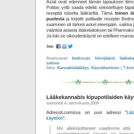
Asiat ovat edenneet tämän tapauksen tiimoil
Potilas yritti saada edellä selostettujen ta
reseptiä toiselta lääkäriltä. Tämä
toinen l
puolesta
ja kirjoitti potilaalle reseptin Be
saaminen oli tärkeä askel eteen­päin, vaikka j
vääntöä asiasta lääke­laitoksen tai Pharmako
Ja toki se oikeuden­käynti on edelleen marra
Jaa:
Avainsanat:
bedrocan
,
kiinnijäänti
,
lääkek
sativex
Aihe:
Kannabislääkitys
,
Kasvattaminen
|
7 kom
Lääkekannabis kipupotilaiden käy
sunnuntai 4. tammikuuta 2009
Adressit.comissa on uusi adressi ”
Lää
käyttöön
”.
Me allekirjoittaneet vaadimme että 
sietämättömästä kivusta tai hermova