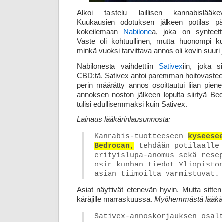
Alkoi taistelu laillisen kannabislääke
Kuukausien odotuksen jälkeen potilas p
kokeilemaan
Nabilone
a, joka on synteetti
Vaste oli kohtuullinen, mutta huonompi kui
minkä vuoksi tarvittava annos oli kovin suuri ja
Nabilonesta vaihdettiin
Sativex
iin, joka 
CBD:tä. Sativex antoi paremman hoitovasteen
perin määrätty annos osoittautui liian piene
annoksen noston jälkeen lopulta siirtyä Be
tulisi edullisemmaksi kuin Sativex.
Lainaus lääkärinlausunnosta:
Kannabis-tuotteeseen
kyseese
Bedrocan,
tehdään potilaalle
erityislupa-anomus sekä rese
osin kunhan tiedot Yliopisto
asian tiimoilta varmistuvat.
Asiat näyttivät etenevän hyvin. Mutta sitten
käräjille marraskuussa.
Myöhemmästä lääkär
Sativex-annoskorjauksen osal