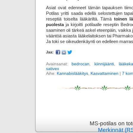
Asiat ovat edenneet tämän tapauksen tiimoil
Potilas yritti saada edellä selostettujen ta
reseptiä toiselta lääkäriltä. Tämä
toinen l
puolesta
ja kirjoitti potilaalle reseptin Be
saaminen oli tärkeä askel eteen­päin, vaikka j
vääntöä asiasta lääke­laitoksen tai Pharmako
Ja toki se oikeuden­käynti on edelleen marra
Jaa:
Avainsanat:
bedrocan
,
kiinnijäänti
,
lääkek
sativex
Aihe:
Kannabislääkitys
,
Kasvattaminen
|
7 kom
MS-potilas on to
Merkinnät (R