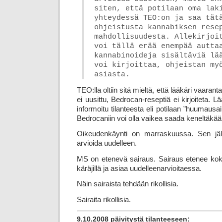
siten, että potilaan oma lak
yhteydessä TEO:on ja saa tät
ohjeistusta kannabiksen rese
mahdollisuudesta. Allekirjoi
voi tällä erää enempää autta
kannabinoideja sisältäviä lää
voi kirjoittaa, ohjeistan my
asiasta.
TEO:lla oltiin sitä mieltä, että lääkäri vaarant
ei uusittu, Bedrocan-reseptiä ei kirjoiteta.
informoitu tilanteesta eli potilaan ”huumaus­ai
Bedrocaniin voi olla vaikea saada keneltäkää
Oikeudenkäynti on marraskuussa. Sen jä
arvioida uudelleen.
MS on etenevä sairaus. Sairaus etenee koko 
käräjillä ja asiaa uudelleenarvioitaessa.
Näin sairaista tehdään rikollisia.
Sairaita rikollisia.
9.10.2008 päivitystä tilanteeseen: