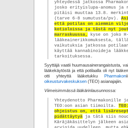
yhteydessä jatkossa Pharmako
josko erityislupa-anomus ja 
pitäisi muuttaa 13.8. merkin
(tarve 6-8 sumutusta/pv).
As
että potilas on aiemmin vilj
kotioloissa ja tästä nyt jou
marraskuussa,
kyse on joko H-
lääke­aine­rikkomuksesta, täll
vaikutuksia jatkossa potilaa
käyttää kannabinoideja lääkk
tarkoituksessa.
Syyttäjä vaatii huumausainerangaistusta, vaikk
lääkekäytöstä ja että potilaalla oli nyt lääk
otti yhteyttä lääketukku
Pharmakon
oikeusturvakeskuksen
(TEO) asianajajiin.
Viimeisimmässä lääkärinlausunnossa:
Yhteydenotto Pharmakonille j
TEO:oon asian tiimoilta.
TEO
ohjeistus on, että lisä­resep
pidättäytyä
ja tätä siis nou
Käräjäkäsittelyn jälkeen asi
arvioida uudelleen, mutta eh