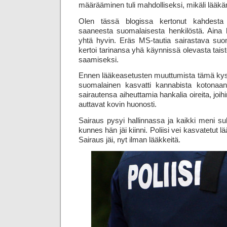
määrääminen tuli mahdolliseksi, mikäli lääkä
Olen tässä blogissa kertonut kahdesta l
saaneesta suomalaisesta henkilöstä. Aina 
yhtä hyvin. Eräs MS-tautia sairastava suo
kertoi tarinansa yhä käynnissä olevasta tais
saamiseksi.
Ennen lääkeasetusten muuttumista tämä kys
suomalainen kasvatti kannabista kotonaan 
sairautensa aiheuttamia hankalia oireita, joihi
auttavat kovin huonosti.
Sairaus pysyi hallinnassa ja kaikki meni suh
kunnes hän jäi kiinni. Poliisi vei kasvatetut 
Sairaus jäi, nyt ilman lääkkeitä.