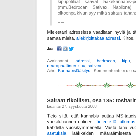
kipupotilaat saavat lääkekannabis-po
(mm.Bedrocan, Sativex, Nabilone) ku
olkoonpa kivun syy mikä sairaus tahan
– –
Mielestäni adressissa vaaditaan hyviä ja tär
samaa mieltä,
allekirjoittakaa adressi
. Kiitos.
Jaa:
Avainsanat:
adressi
,
bedrocan
,
kipu
neuropaattinen kipu
,
sativex
Aihe:
Kannabislääkitys
|
Kommentointi ei ole sal
Sairaat rikolliset, osa 135: tosita
lauantai 27. syyskuuta 2008
Tieto siitä, että kannabis auttaa MS-taud
vuosituhannen uutinen.
Tieteellistä tutkimus
kahdelta vuosikymmeneltä. Vasta tänä 
asetuksia
lääkkeiden määräämisestä n