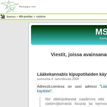
Hamppu.net
MS-potilas
nabilone
Etusivu
MS
Kanna
Viestit, joissa avainsana
Lääkekannabis kipupotilaiden käy
sunnuntai 4. tammikuuta 2009
Adressit.comissa on uusi adressi ”
Lää
käyttöön
”.
Me allekirjoittaneet vaadimme että 
sietämättömästä kivusta tai hermova