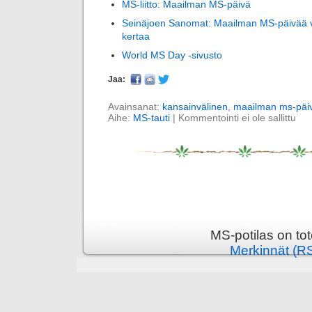
MS-liitto: Maailman MS-päivä
Seinäjoen Sanomat: Maailman MS-päivää v
kertaa
World MS Day -sivusto
Jaa:
Avainsanat:
kansainvälinen
,
maailman ms-päi
Aihe:
MS-tauti
|
Kommentointi ei ole sallittu
MS-potilas on to
Merkinnät (R