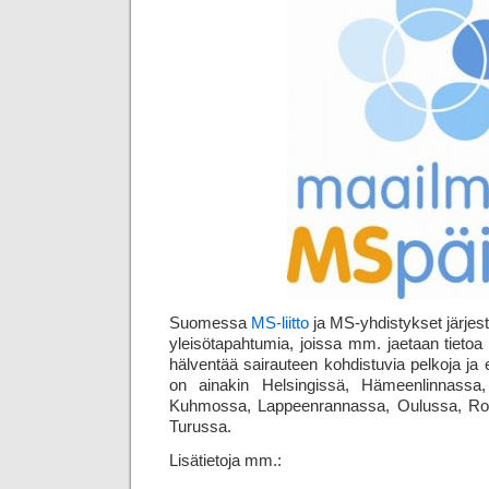
Suomessa
MS-liitto
ja MS-yhdistykset järjest
yleisö­tapahtumia, joissa mm. jaetaan tietoa
hälventää sairauteen kohdistuvia pelkoja ja 
on ainakin Helsingissä, Hämeenlinnassa
Kuhmossa, Lappeenrannassa, Oulussa, Rov
Turussa.
Lisätietoja mm.: