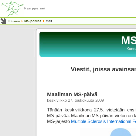
Hamppu.net
MS-potilas
msif
Etusivu
MS
Kanna
Viestit, joissa avainsa
Maailman MS-päivä
keskiviikko 27. toukokuuta 2009
Tänään keskiviikkona 27.5. vietetään en
MS-päivää. Maailman MS-päivän vieton on kä
MS-järjestö
Multiple Sclerosis International 