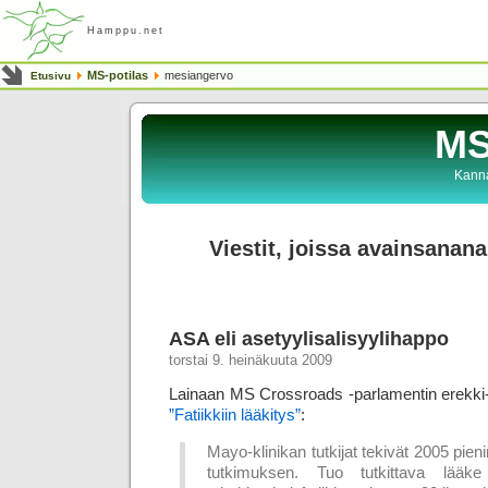
Hamppu.net
MS-potilas
mesiangervo
Etusivu
MS
Kanna
Viestit, joissa avainsanan
ASA eli asetyylisalisyylihappo
torstai 9. heinäkuuta 2009
Lainaan MS Crossroads -parlamentin erekki
”Fatiikkiin lääkitys”
:
Mayo-klinikan tutkijat tekivät 2005 pien
tutkimuksen. Tuo tutkittava lääke o