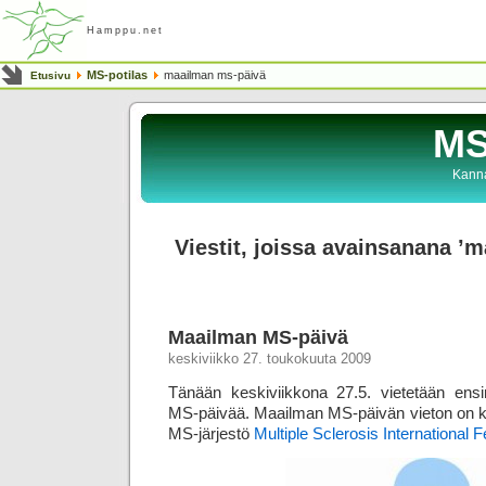
Hamppu.net
MS-potilas
maailman ms-päivä
Etusivu
MS
Kanna
Viestit, joissa avainsanana ’
Maailman MS-päivä
keskiviikko 27. toukokuuta 2009
Tänään keskiviikkona 27.5. vietetään en
MS-päivää. Maailman MS-päivän vieton on kä
MS-järjestö
Multiple Sclerosis International 