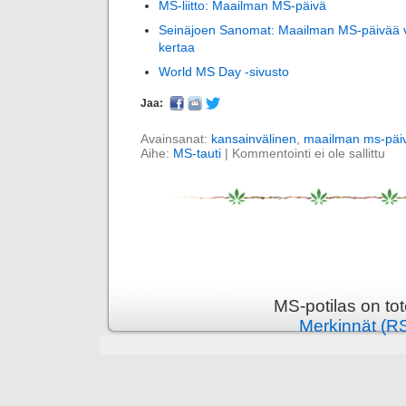
MS-liitto: Maailman MS-päivä
Seinäjoen Sanomat: Maailman MS-päivää v
kertaa
World MS Day -sivusto
Jaa:
Avainsanat:
kansainvälinen
,
maailman ms-päi
Aihe:
MS-tauti
|
Kommentointi ei ole sallittu
MS-potilas on to
Merkinnät (R