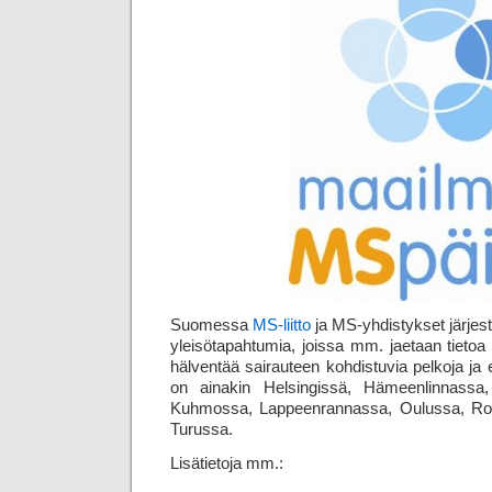
Suomessa
MS-liitto
ja MS-yhdistykset järjest
yleisö­tapahtumia, joissa mm. jaetaan tietoa
hälventää sairauteen kohdistuvia pelkoja ja 
on ainakin Helsingissä, Hämeenlinnassa
Kuhmossa, Lappeenrannassa, Oulussa, Rov
Turussa.
Lisätietoja mm.: