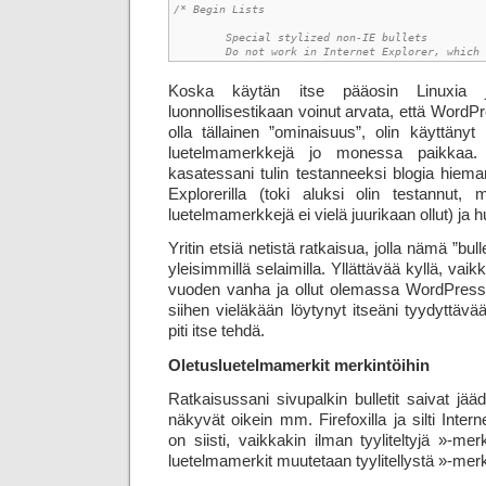
/* Begin Lists

	Special stylized non-IE bullets

	Do not work in Internet Explorer, which
Koska käytän itse pääosin Linuxia ja
luonnollisestikaan voinut arvata, että WordP
olla tällainen ”ominaisuus”, olin käyttänyt 
luetelmamerkkejä jo monessa paikkaa
kasatessani tulin testanneeksi blogia hie
Explorerilla (toki aluksi olin testannut, m
luetelmamerkkejä ei vielä juurikaan ollut) j
Yritin etsiä netistä ratkaisua, jolla nämä ”bull
yleisimmillä selaimilla. Yllättävää kyllä, vai
vuoden vanha ja ollut olemassa WordPressin 
siihen vieläkään löytynyt itseäni tyydyttävä
piti itse tehdä.
Oletusluetelmamerkit merkintöihin
Ratkaisussani sivupalkin bulletit saivat jää
näkyvät oikein mm. Firefoxilla ja silti Intern
on siisti, vaikkakin ilman tyyliteltyjä »-me
luetelmamerkit muutetaan tyylitellystä »-merk