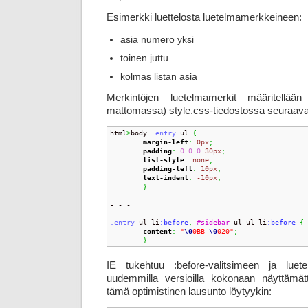
Esimerkki luettelosta luetelmamerkkeineen:
asia numero yksi
toinen juttu
kolmas listan asia
Merkintöjen luetelmamerkit määritellään
mattomassa) style.css-tiedostossa seuraava
html
>
body 
.entry
 ul 
{
margin-left
:
0px
;
padding
:
0
0
0
30px
;
list-style
:
none
;
padding-left
:
10px
;
text-indent
:
-10px
;
}
- - -

.entry
 ul li
:before
,
#sidebar
 ul ul li
:before 
{
content
:
"
\0
0BB 
\0
020"
;
}
IE tukehtuu :before-valitsimeen ja luet
uudemmilla versioilla kokonaan näyttämätt
tämä optimistinen lausunto löytyykin: