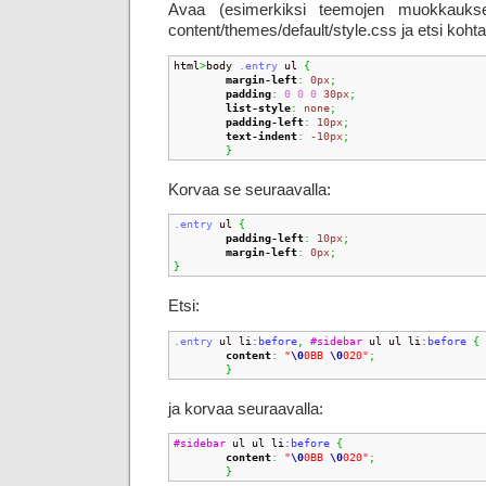
Avaa (esimerkiksi teemojen muokkauksen
content/themes/default/style.css ja etsi kohta
html
>
body 
.entry
 ul 
{
margin-left
:
0px
;
padding
:
0
0
0
30px
;
list-style
:
none
;
padding-left
:
10px
;
text-indent
:
-10px
;
}
Korvaa se seuraavalla:
.entry
 ul 
{
padding-left
:
10px
;
margin-left
:
0px
;
}
Etsi:
.entry
 ul li
:before
,
#sidebar
 ul ul li
:before 
{
content
:
"
\0
0BB 
\0
020"
;
}
ja korvaa seuraavalla:
#sidebar
 ul ul li
:before 
{
content
:
"
\0
0BB 
\0
020"
;
}