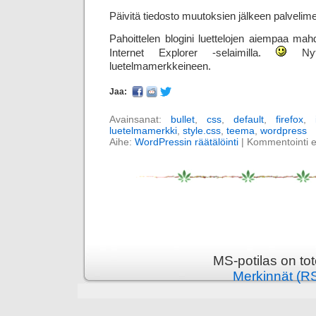
Päivitä tiedosto muutoksien jälkeen palvelime
Pahoittelen blogini luettelojen aiempaa mahd
Internet Explorer -selaimilla.
Nyt 
luetelmamerkkeineen.
Jaa:
Avainsanat:
bullet
,
css
,
default
,
firefox
,
luetelmamerkki
,
style.css
,
teema
,
wordpress
Aihe:
WordPressin räätälöinti
|
Kommentointi ei 
MS-potilas on to
Merkinnät (R