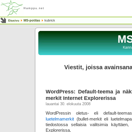
Hamppu.net
MS-potilas
kubrick
Etusivu
MS
Kanna
Viestit, joissa avainsan
WordPress: Default-teema ja näk
merkit Internet Explorerissa
lauantai 30. elokuuta 2008
WordPressin oletus- eli default-teema
luetelmamerkit
(bullet-merkit eli luetelmapa
tiedostossa sellaisia valitsimia käyttäen, 
Explorerissa.