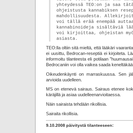
yhteydessä TEO:on ja saa tät
ohjeistusta kannabiksen rese
mahdollisuudesta. Allekirjoi
voi tällä erää enempää autta
kannabinoideja sisältäviä lää
voi kirjoittaa, ohjeistan my
asiasta.
TEO:lla oltiin sitä mieltä, että lääkäri vaarant
ei uusittu, Bedrocan-reseptiä ei kirjoiteta.
informoitu tilanteesta eli potilaan ”huumaus­ai
Bedrocaniin voi olla vaikea saada keneltäkää
Oikeudenkäynti on marraskuussa. Sen jä
arvioida uudelleen.
MS on etenevä sairaus. Sairaus etenee koko 
käräjillä ja asiaa uudelleenarvioitaessa.
Näin sairaista tehdään rikollisia.
Sairaita rikollisia.
9.10.2008 päivitystä tilanteeseen: