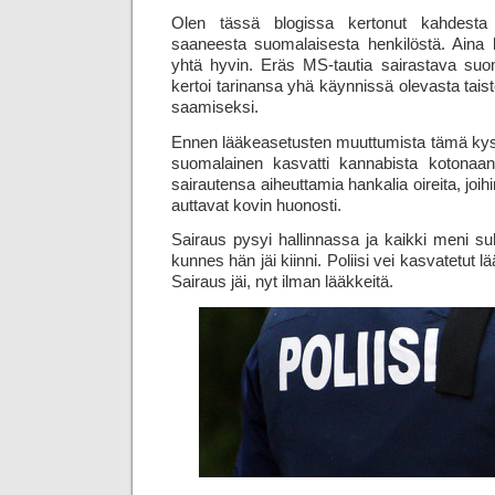
Olen tässä blogissa kertonut kahdesta l
saaneesta suomalaisesta henkilöstä. Aina 
yhtä hyvin. Eräs MS-tautia sairastava suo
kertoi tarinansa yhä käynnissä olevasta tais
saamiseksi.
Ennen lääkeasetusten muuttumista tämä kys
suomalainen kasvatti kannabista kotonaan 
sairautensa aiheuttamia hankalia oireita, joihi
auttavat kovin huonosti.
Sairaus pysyi hallinnassa ja kaikki meni suh
kunnes hän jäi kiinni. Poliisi vei kasvatetut 
Sairaus jäi, nyt ilman lääkkeitä.