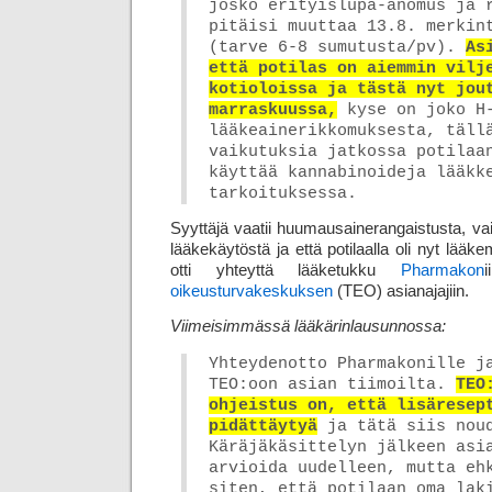
josko erityislupa-anomus ja 
pitäisi muuttaa 13.8. merkin
(tarve 6-8 sumutusta/pv).
As
että potilas on aiemmin vilj
kotioloissa ja tästä nyt jou
marraskuussa,
kyse on joko H-
lääke­aine­rikkomuksesta, täll
vaikutuksia jatkossa potilaa
käyttää kannabinoideja lääkk
tarkoituksessa.
Syyttäjä vaatii huumausainerangaistusta, vaikk
lääkekäytöstä ja että potilaalla oli nyt lääk
otti yhteyttä lääketukku
Pharmakon
oikeusturvakeskuksen
(TEO) asianajajiin.
Viimeisimmässä lääkärinlausunnossa:
Yhteydenotto Pharmakonille j
TEO:oon asian tiimoilta.
TEO
ohjeistus on, että lisä­resep
pidättäytyä
ja tätä siis nou
Käräjäkäsittelyn jälkeen asi
arvioida uudelleen, mutta eh
siten, että potilaan oma lak