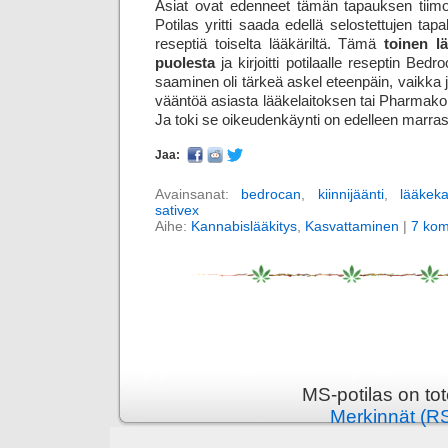
Asiat ovat edenneet tämän tapauksen tiimoil
Potilas yritti saada edellä selostettujen ta
reseptiä toiselta lääkäriltä. Tämä
toinen l
puolesta
ja kirjoitti potilaalle reseptin Be
saaminen oli tärkeä askel eteen­päin, vaikka j
vääntöä asiasta lääke­laitoksen tai Pharmako
Ja toki se oikeuden­käynti on edelleen marra
Jaa:
Avainsanat:
bedrocan
,
kiinnijäänti
,
lääkek
sativex
Aihe:
Kannabislääkitys
,
Kasvattaminen
|
7 kom
MS-potilas on to
Merkinnät (R