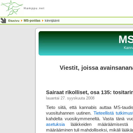
Hamppu.net
MS-potilas
kiinnijäänti
Etusivu
MS
Kanna
Viestit, joissa avainsanana
Sairaat rikolliset, osa 135: tosita
lauantai 27. syyskuuta 2008
Tieto siitä, että kannabis auttaa MS-taud
vuosituhannen uutinen.
Tieteellistä tutkimus
kahdelta vuosikymmeneltä. Vasta tänä 
asetuksia
lääkkeiden määräämisestä n
määrääminen tuli mahdolliseksi, mikäli lääkä