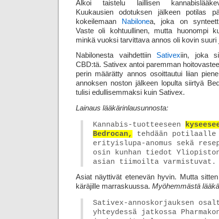
Alkoi taistelu laillisen kannabislääke
Kuukausien odotuksen jälkeen potilas p
kokeilemaan
Nabilone
a, joka on synteetti
Vaste oli kohtuullinen, mutta huonompi kui
minkä vuoksi tarvittava annos oli kovin suuri ja
Nabilonesta vaihdettiin
Sativex
iin, joka 
CBD:tä. Sativex antoi paremman hoitovasteen
perin määrätty annos osoittautui liian piene
annoksen noston jälkeen lopulta siirtyä Be
tulisi edullisemmaksi kuin Sativex.
Lainaus lääkärinlausunnosta:
Kannabis-tuotteeseen
kyseese
Bedrocan,
tehdään potilaalle
erityislupa-anomus sekä rese
osin kunhan tiedot Yliopisto
asian tiimoilta varmistuvat.
Asiat näyttivät etenevän hyvin. Mutta sitten
käräjille marraskuussa.
Myöhemmästä lääkär
Sativex-annoskorjauksen osal
yhteydessä jatkossa Pharmako