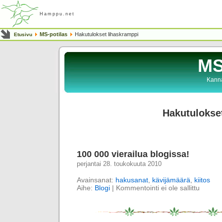
Hamppu.net
MS-potilas
Hakutulokset lihaskramppi
Etusivu
MS
Kanna
Hakutulokse
100 000 vierailua blogissa!
perjantai 28. toukokuuta 2010
Avainsanat:
hakusanat
,
kävijämäärä
,
kiitos
Aihe:
Blogi
|
Kommentointi ei ole sallittu