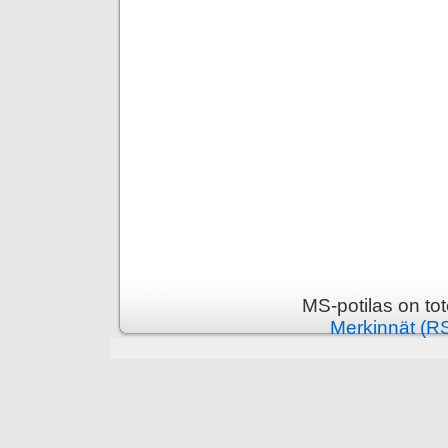
MS-potilas on to
Merkinnät (R