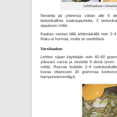
Lehtikaakaon viimeist
Nestettä jäi yhteensä vähän alle 6 des
teelusikallista kaakaojauhetta, 3 teelusika
ripauksen chiliä.
Kaakao vastasi tällä lehtimäärällä noin 2
Maku ei hurmaa, mutta on siedettävä.
Varsikaakao
Lehtien sijaan käytetään noin 40–60 gramm
yläosan) varsia ja nestettä 8 desiä (esim.
vettä). Rasvaa lisätään 2–4 ruokalusikalli
kuvaa ottaessani 30 grammaa kookosrasv
hampun­siemen­öljyä.