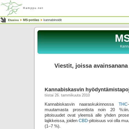
Hamppu.net
MS-potilas
kannabinoidit
Etusivu
MS
Kanna
Viestit, joissa avainsanana
Kannabiskasvin hyödyntämistapo
tiistai 26. tammikuuta 2010
Kannabiskasvin naaraskukinnossa
THC
muutamasta prosentista noin 20 %:iin
pitoisuudet ovat yleensä alle yhden prosent
lajikkeissa, joiden
CBD
-pitoisuus voi olla m
(1–7 %).