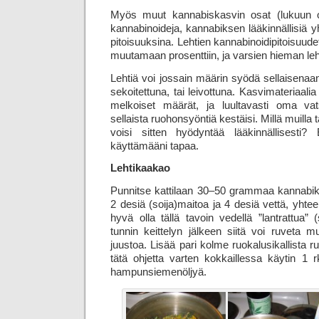
Myös muut kannabiskasvin osat (lukuun ott
kannabinoideja, kannabiksen lääkinnällisiä y
pitoisuuksina. Lehtien kannabinoidi­pitoisuudet
muutamaan prosenttiin, ja varsien hieman leh
Lehtiä voi jossain määrin syödä sellaisenaan
sekoitettuna, tai leivottuna. Kasvimateriaali
melkoiset määrät, ja luultavasti oma va
sellaista ruohon­syöntiä kestäisi. Millä muilla 
voisi sitten hyödyntää lääkinnällisesti? 
käyttämääni tapaa.
Lehtikaakao
Punnitse kattilaan 30–50 grammaa kannabik
2 desiä (soija)maitoa ja 4 desiä vettä, yhte
hyvä olla tällä tavoin vedellä ”lantrattua”
tunnin keittelyn jälkeen siitä voi ruveta m
juustoa. Lisää pari kolme ruoka­lusikallista 
tätä ohjetta varten kokkaillessa käytin 1 r
hampunsiemenöljyä.