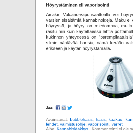
Höyrystäminen eli vaporisointi
Ainakin Volcano-vaporisaattorilla voi höyr
varsien sisältämiä kannabinoideja. Maku ei 
höyryssä, ja höyry on miedompaa, mutta 
rasitu niin kuin käytettäessä lehtiä polttama
kukinnon yhteydessä on ”parempilaatuisia” 
silmin nähtävää hartsia, nämä kerään valm
erikseen ja käytän höyrystämällä.
Jaa:
Avainsanat:
bubblehasis
,
hasis
,
kaakao
,
kan
lehdet
,
valmistusohje
,
vaporisointi
,
varret
Aihe:
Kannabislääkitys
|
Kommentointi ei ole sal