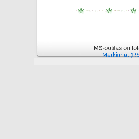
MS-potilas on to
Merkinnät (R