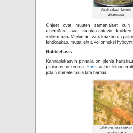
Varsikaakaon keittely
alkamassa
Ohjeet ovat muuten samanlaiset kuin l
ainemäärät ovat suuntaa-antavia, kaikke
vähemmän. Mielestäni varsikaakao on palj
lehtikaakao, mutta lehtiä voi onneksi hyödyn
Bubblehasis
Kannabiskasvin pinnalla on pieniä hartsirau
pitoisuus on korkea.
Hasis
valmistetaan erott
jollain menetelmällä tätä hartsia.
Lähikuva, jossa näkyy
hartsirauhasia