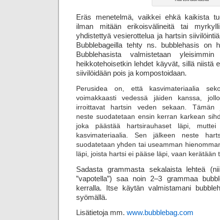
Eräs menetelmä, vaikkei ehkä kaikista tuo
ilman mitään erikoisvälineitä tai myrkyll
yhdistettyä vesierottelua ja hartsin siivilöin
Bubblebageilla tehty ns. bubblehasis on 
Bubblehasista valmistetaan yleisimmin
heikkotehoisetkin lehdet käyvät, sillä niistä e
siivilöidään pois ja kompostoidaan.
Perusidea on, että kasvimateriaalia seko
voimakkaasti vedessä jäiden kanssa, jollo
irroittavat hartsin veden sekaan. Tämän 
neste suodatetaan ensin kerran karkean sihdi
joka päästää hartsirauhaset läpi, mutte
kasvimateriaalia. Sen jälkeen neste hart
suodatetaan yhden tai useamman hienomman
läpi, joista hartsi ei pääse läpi, vaan kerätään 
Sadasta grammasta sekalaista lehteä (niin
”vapotella”) saa noin 2–3 grammaa bubble­ha
kerralla. Itse käytän valmistamani bubbl
syömällä.
Lisätietoja mm.
www.bubblebag.com