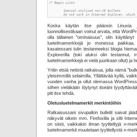
/* Begin Lists

	Special stylized non-IE bullets

	Do not work in Internet Explorer, which
Koska käytän itse pääosin Linuxia ja
luonnollisestikaan voinut arvata, että WordP
olla tällainen ”ominaisuus”, olin käyttänyt 
luetelmamerkkejä jo monessa paikkaa
kasatessani tulin testanneeksi blogia hie
Explorerilla (toki aluksi olin testannut, m
luetelmamerkkejä ei vielä juurikaan ollut) j
Yritin etsiä netistä ratkaisua, jolla nämä ”bull
yleisimmillä selaimilla. Yllättävää kyllä, vai
vuoden vanha ja ollut olemassa WordPressin 
siihen vieläkään löytynyt itseäni tyydyttävä
piti itse tehdä.
Oletusluetelmamerkit merkintöihin
Ratkaisussani sivupalkin bulletit saivat jää
näkyvät oikein mm. Firefoxilla ja silti Intern
on siisti, vaikkakin ilman tyyliteltyjä »-me
luetelmamerkit muutetaan tyylitellystä »-merk