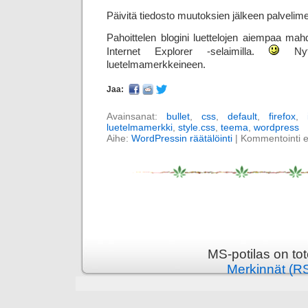
Päivitä tiedosto muutoksien jälkeen palvelime
Pahoittelen blogini luettelojen aiempaa mahd
Internet Explorer -selaimilla.
Nyt 
luetelmamerkkeineen.
Jaa:
Avainsanat:
bullet
,
css
,
default
,
firefox
,
luetelmamerkki
,
style.css
,
teema
,
wordpress
Aihe:
WordPressin räätälöinti
|
Kommentointi ei 
MS-potilas on to
Merkinnät (R