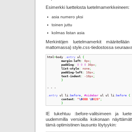
Esimerkki luettelosta luetelmamerkkeineen:
asia numero yksi
toinen juttu
kolmas listan asia
Merkintöjen luetelmamerkit määritellään
mattomassa) style.css-tiedostossa seuraava
html
>
body 
.entry
 ul 
{
margin-left
:
0px
;
padding
:
0
0
0
30px
;
list-style
:
none
;
padding-left
:
10px
;
text-indent
:
-10px
;
}
- - -

.entry
 ul li
:before
,
#sidebar
 ul ul li
:before 
{
content
:
"
\0
0BB 
\0
020"
;
}
IE tukehtuu :before-valitsimeen ja luet
uudemmilla versioilla kokonaan näyttämätt
tämä optimistinen lausunto löytyykin: