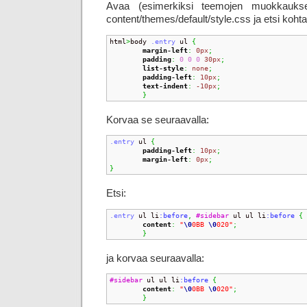
Avaa (esimerkiksi teemojen muokkauksen
content/themes/default/style.css ja etsi kohta
html
>
body 
.entry
 ul 
{
margin-left
:
0px
;
padding
:
0
0
0
30px
;
list-style
:
none
;
padding-left
:
10px
;
text-indent
:
-10px
;
}
Korvaa se seuraavalla:
.entry
 ul 
{
padding-left
:
10px
;
margin-left
:
0px
;
}
Etsi:
.entry
 ul li
:before
,
#sidebar
 ul ul li
:before 
{
content
:
"
\0
0BB 
\0
020"
;
}
ja korvaa seuraavalla:
#sidebar
 ul ul li
:before 
{
content
:
"
\0
0BB 
\0
020"
;
}