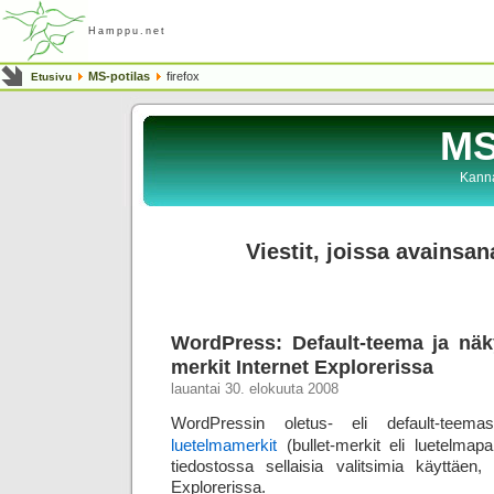
Hamppu.net
MS-potilas
firefox
Etusivu
MS
Kanna
Viestit, joissa avainsan
WordPress: Default-teema ja näk
merkit Internet Explorerissa
lauantai 30. elokuuta 2008
WordPressin oletus- eli default-teema
luetelmamerkit
(bullet-merkit eli luetelmapa
tiedostossa sellaisia valitsimia käyttäen, 
Explorerissa.