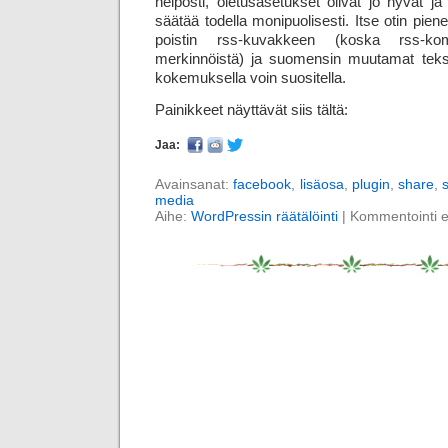
helposti, oletusasetukset olivat jo hyvät j
säätää todella monipuolisesti. Itse otin pi
poistin rss-kuvakkeen (koska rss-komm
merkinnöistä) ja suomensin muutamat tekstit
kokemuksella voin suositella.
Painikkeet näyttävät siis tältä:
Jaa:
Avainsanat:
facebook
,
lisäosa
,
plugin
,
share
,
media
Aihe:
WordPressin räätälöinti
|
Kommentointi ei 