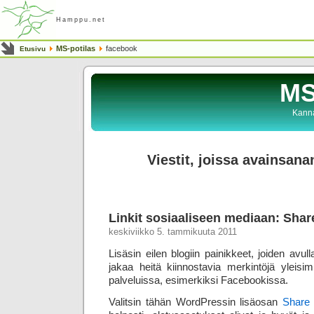
Hamppu.net
MS-potilas
facebook
Etusivu
MS
Kanna
Viestit, joissa avainsana
Linkit sosiaaliseen mediaan: Shar
keskiviikko 5. tammikuuta 2011
Lisäsin eilen blogiin painikkeet, joiden avull
jakaa heitä kiinnostavia merkintöjä yleis
palveluissa, esimerkiksi Facebookissa.
Valitsin tähän WordPressin lisäosan
Share 