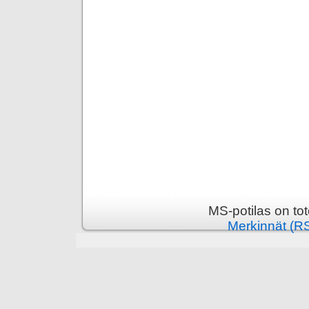
MS-potilas on to
Merkinnät (R