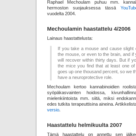
Raphael Mechoulam puhuu mm. kannabinoi
hermoston suojauksessa tässä
YouTub
vuodelta 2004.
Mechoulamin haastattelu 4/2006
Lainaus haastattelusta:
If you take a mouse and cause slight 
the mouse, or even to the brain, and if
will recover within thirty days. But if y
the mice you find that at least one o
goes up one thousand percent, so we t
have a neuroprotective role.
Mechoulam kertoo kannabinoidien roolist
syöpäkasvainten hoidossa, kivunhalli
mielenkiintoista mm. siitä, miksi endokann
edes tutkita terapeuttisina aineina. Artikkeli
versio
.
Haastattelu helmikuulta 2007
Tämä haastattelu on annettu sen jälk