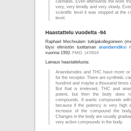
cannabis. Even afterwards the work t
very, very timidly and very slowly. Ev
scientific level it was stopped at the c
level.
Haastattelu vuodelta -94
Raphael Mechoulam tutkijakollegoineen (mm
löysi elimistön tuottaman
anandamidiksi
ni
vuonna 1992.
PMID: 1470919
Lainaus haastattelusta:
Anandamides and THC have more or le
for the receptor. There are synthetic c
hundred and maybe a thousand times 
But that is irrelevant, THC and ana
potent, but then the body does n
compounds. It wants compounds with 
because if the potency is very high 
increase of the compound the body 
Changes in the body are usually gradua
very active compounds in the body.