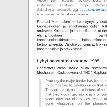
Vuoden 1964 tieteellinen artikkeli, jossa T
eristäminen esitellään, löytyy internetis
digitaalisella tunnisteella
DOI
:
10.1021/ja01062a0
ensimmäisen sivun näkee ilmaiseksi.
Raphael Mechoulam on keskittynyt työssä
kannabinoidien ja endo­kannabinoidien tutk
muk­seen. Katso­taan ja kuunnellaan, mitä tä
elämäntyöstään palkitt
kannabinoiditutkimuksen huippu­asian­tunti
kertoo aiheesta. Väliotsikot toimivat linkkei
haas­tat­te­lui­hin ja artikkeleihin.
Lyhyt haastattelu vuonna 1985
Haastattelu alkaa sivulla riviltä ”Interv
Mechoulam, Codiscoverer of THC”. Raphae
Probably the major barrier has been the 
by companies to develop drugs that a
They are afraid, as I said before, of not
that they would get into a jam of sort
years after our discoveries, essenti
done whatsoever on the pharmaceu