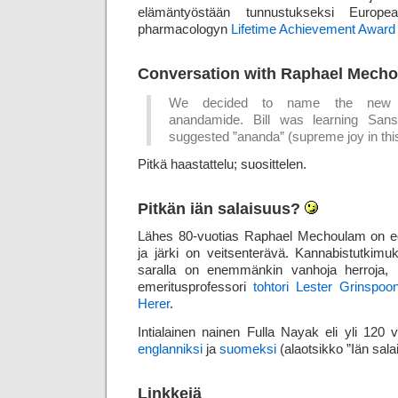
elämäntyöstään tunnustukseksi Europ
pharmacologyn
Lifetime Achievement Award
Conversation with Raphael Mecho
We decided to name the new br
anandamide. Bill was learning Sans
suggested ”ananda” (supreme joy in this
Pitkä haastattelu; suosittelen.
Pitkän iän salaisuus?
Lähes 80-vuotias Raphael Mechoulam on e
ja järki on veitsenterävä. Kannabistutkimuk
saralla on enemmänkin vanhoja herroja, 
emeritusprofessori
tohtori Lester Grinspoo
Herer
.
Intialainen nainen Fulla Nayak eli yli 120 
englanniksi
ja
suomeksi
(alaotsikko ”Iän sala
Linkkejä