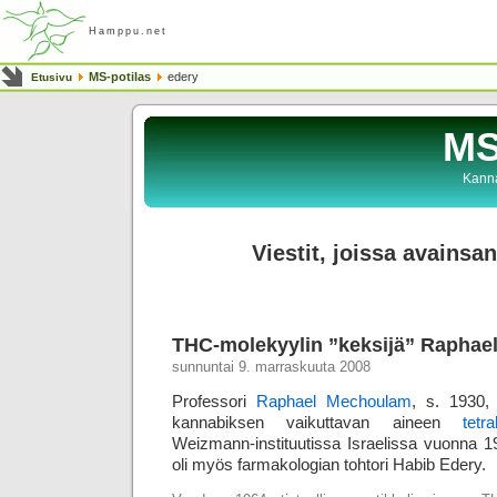
Hamppu.net
MS-potilas
edery
Etusivu
MS
Kanna
Viestit, joissa avainsa
THC-molekyylin ”keksijä” Rapha
sunnuntai 9. marraskuuta 2008
Professori
Raphael Mechoulam
, s. 1930, 
kannabiksen vaikuttavan aineen
tetra
Weizmann-instituutissa Israelissa vuonna 
oli myös farmako­logian tohtori Habib Edery.