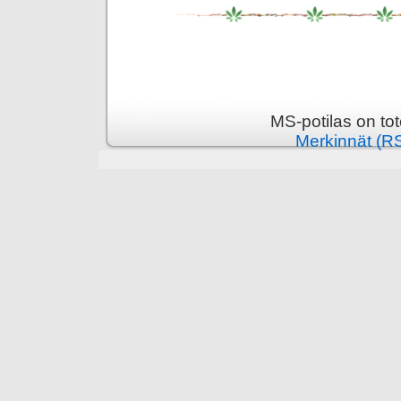
MS-potilas on to
Merkinnät (R