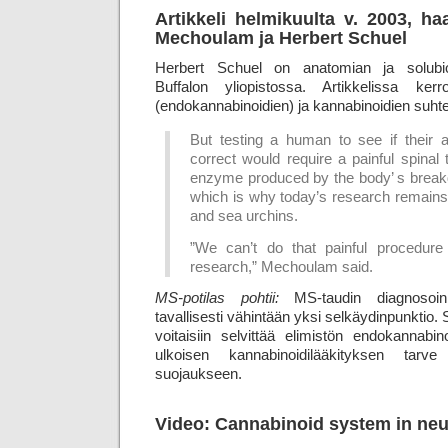
Artikkeli helmikuulta v. 2003, ha
Mechoulam ja Herbert Schuel
Herbert Schuel on anatomian ja solubiol
Buffalon yliopistossa. Artikkelissa ke
(endokannabinoidien) ja kannabinoidien suhte
But testing a human to see if their 
correct would require a painful spinal t
enzyme produced by the body’ s brea
which is why today’s research remains 
and sea urchins.
”We can’t do that painful procedure
research,” Mechoulam said.
MS-potilas pohtii:
MS-taudin diagnosoin
tavallisesti vähintään yksi selkäydinpunktio. 
voitaisiin selvittää elimistön endokannabin
ulkoisen kannabinoidilääkityksen tar
suojaukseen.
Video: Cannabinoid system in neur