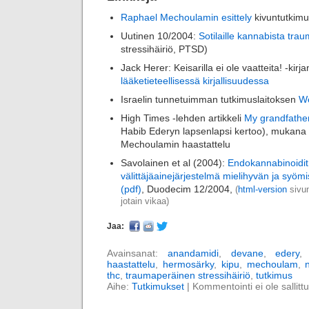
Raphael Mechoulamin esittely
kivuntutkimu
Uutinen 10/2004:
Sotilaille kannabista trau
stressihäiriö, PTSD)
Jack Herer: Keisarilla ei ole vaatteita! -kirj
lääketieteellisessä kirjallisuudessa
Israelin tunnetuimman tutkimuslaitoksen
We
High Times -lehden artikkeli
My grandfathe
Habib Ederyn lapsenlapsi kertoo), mukan
Mechoulamin haastattelu
Savolainen et al (2004):
Endokannabinoidit
välittäjäainejärjestelmä mielihyvän ja syöm
(pdf)
, Duodecim 12/2004,
(
html-version
sivun
jotain vikaa)
Jaa:
Avainsanat:
anandamidi
,
devane
,
edery
haastattelu
,
hermosärky
,
kipu
,
mechoulam
,
thc
,
traumaperäinen stressihäiriö
,
tutkimus
Aihe:
Tutkimukset
|
Kommentointi ei ole sallittu