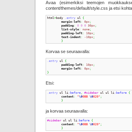
Avaa (esimerkiksi teemojen muokkauksen
content/themes/default/style.css ja etsi kohta
html
>
body 
.entry
 ul 
{
margin-left
:
0px
;
padding
:
0
0
0
30px
;
list-style
:
none
;
padding-left
:
10px
;
text-indent
:
-10px
;
}
Korvaa se seuraavalla:
.entry
 ul 
{
padding-left
:
10px
;
margin-left
:
0px
;
}
Etsi:
.entry
 ul li
:before
,
#sidebar
 ul ul li
:before 
{
content
:
"
\0
0BB 
\0
020"
;
}
ja korvaa seuraavalla:
#sidebar
 ul ul li
:before 
{
content
:
"
\0
0BB 
\0
020"
;
}