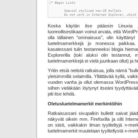
/* Begin Lists

	Special stylized non-IE bullets

	Do not work in Internet Explorer, which
Koska käytän itse pääosin Linuxia ja
luonnollisestikaan voinut arvata, että WordP
olla tällainen ”ominaisuus”, olin käyttänyt 
luetelmamerkkejä jo monessa paikkaa
kasatessani tulin testanneeksi blogia hie
Explorerilla (toki aluksi olin testannut, m
luetelmamerkkejä ei vielä juurikaan ollut) j
Yritin etsiä netistä ratkaisua, jolla nämä ”bull
yleisimmillä selaimilla. Yllättävää kyllä, vai
vuoden vanha ja ollut olemassa WordPressin 
siihen vieläkään löytynyt itseäni tyydyttävä
piti itse tehdä.
Oletusluetelmamerkit merkintöihin
Ratkaisussani sivupalkin bulletit saivat jää
näkyvät oikein mm. Firefoxilla ja silti Intern
on siisti, vaikkakin ilman tyyliteltyjä »-me
luetelmamerkit muutetaan tyylitellystä »-merk