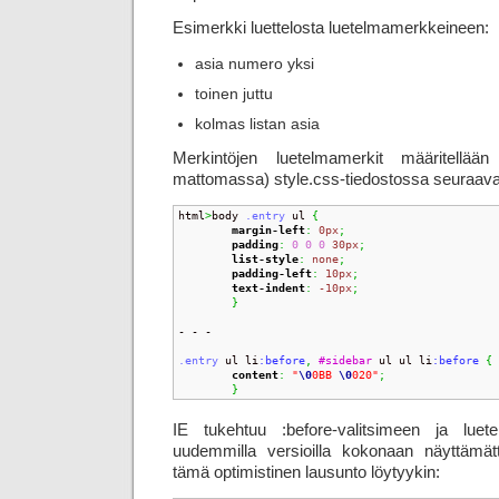
Esimerkki luettelosta luetelmamerkkeineen:
asia numero yksi
toinen juttu
kolmas listan asia
Merkintöjen luetelmamerkit määritellään
mattomassa) style.css-tiedostossa seuraava
html
>
body 
.entry
 ul 
{
margin-left
:
0px
;
padding
:
0
0
0
30px
;
list-style
:
none
;
padding-left
:
10px
;
text-indent
:
-10px
;
}
- - -

.entry
 ul li
:before
,
#sidebar
 ul ul li
:before 
{
content
:
"
\0
0BB 
\0
020"
;
}
IE tukehtuu :before-valitsimeen ja luet
uudemmilla versioilla kokonaan näyttämätt
tämä optimistinen lausunto löytyykin: