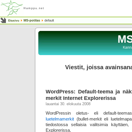
Hamppu.net
MS-potilas
default
Etusivu
MS
Kanna
Viestit, joissa avainsan
WordPress: Default-teema ja näk
merkit Internet Explorerissa
lauantai 30. elokuuta 2008
WordPressin oletus- eli default-teema
luetelmamerkit
(bullet-merkit eli luetelmapa
tiedostossa sellaisia valitsimia käyttäen, 
Explorerissa.