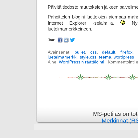
Päivitä tiedosto muutoksien jälkeen palvelime
Pahoittelen blogini luettelojen aiempaa mahd
Internet Explorer -selaimilla.
Nyt 
luetelmamerkkeineen.
Jaa:
Avainsanat:
bullet
,
css
,
default
,
firefox
,
luetelmamerkki
,
style.css
,
teema
,
wordpress
Aihe:
WordPressin räätälöinti
|
Kommentointi ei 
MS-potilas on to
Merkinnät (R