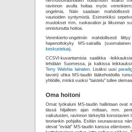
hermosto­vaurioiden hoitamisen lisäksi 
ravinnon avulla hoitaa myös veren­kierron
ongelmia. Näin saadaan mahdollisesti e
vaurioiden syntymistä. Esimerkiksi sepel­va
muutokset mm. ruoka­valion ja liikunnan s
onnistunutta hoitoa.
Verenkierto-ongelmiin mahdollisesti liitty
hapenottokyky MS-sairailla (suomalaine
keskustelua
).
CCSVI-kuvantamisia saatikka -leikkauksia 
tehdään Suomessa, ja kaikissa leikkauksis
Terry Walshia lainaten
. Lisäksi uusi
parad
tavoin) uhka MS-taudin lääkehoidoilla runsa
yhtiöille, minkä vuoksi ”taistelu” tullee olema
Oma hoitoni
Omat työkaluni MS-taudin hallintaan ovat 
tässä hiljalleen ajan mittaan, mm. per
vaikutusten, ravinnon tärkeyttä korostavien 
teoriankin pohjalta. Esitän seuraavassa näm
olevat ”eväät” MS-taudin kanssa elämiseen. 