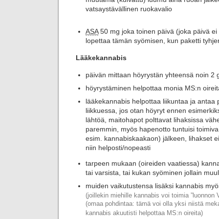
vatsaystävällinen ruokavalio
ASA
50 mg joka toinen päivä (joka päivä ei
lopettaa tämän syömisen, kun paketti tyhje
Lääkekannabis
päivän mittaan höyrystän yhteensä noin 2 
höyrystäminen helpottaa monia MS:n oireit
lääkekannabis helpottaa liikuntaa ja antaa
liikkuessa, jos otan höyryt ennen esimerkik
lähtöä, maitohapot polttavat lihaksissa vä
paremmin, myös hapenotto tuntuisi toimiv
esim. kannabiskaakaon) jälkeen, lihakset
niin helposti/nopeasti
tarpeen mukaan (oireiden vaatiessa) kanna
tai varsista, tai kukan syöminen jollain muul
muiden vaikutustensa lisäksi kannabis myö
(joillekin miehille kannabis voi toimia ”luonnon 
(omaa pohdintaa: tämä voi olla yksi niistä mek
kannabis akuutisti helpottaa MS:n oireita)