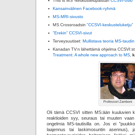
This is MS -keskustelupalstan
CCSVI-osio
Kansainvälinen Facebook-ryhmä
MS-MRI-sivusto
MS Crossroadsin
”CCSVI-keskusteluketju”
”Erekin” CCSVI-sivut
Terveysuutiset:
Mullistava teoria MS-taudin
Kanadan TV:n lähettämä ohjelma CCSVI:s
Treatment: A whole new approach to MS
,
k
Professori Zamboni
Oli tämä CCSVI sitten MS:ään kuuluvien k
reaktioiden syy, seuraus tai muuten vaan
ongelmia MS-tautisilla on. Jos ei ”puukko
laajennus tai laskimo­suntin asennus), ja