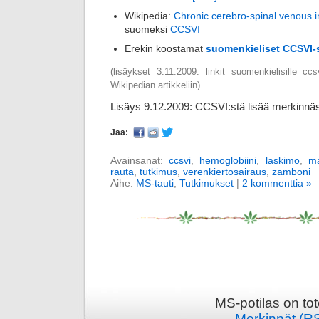
Wikipedia:
Chronic cerebro-spinal venous i
suomeksi
CCSVI
Erekin koostamat
suomenkieliset CCSVI-
(lisäykset 3.11.2009: linkit suomenkielisille ccs
Wikipedian artikkeliin)
Lisäys 9.12.2009: CCSVI:stä lisää merkinn
Jaa:
Avainsanat:
ccsvi
,
hemoglobiini
,
laskimo
,
ma
rauta
,
tutkimus
,
verenkiertosairaus
,
zamboni
Aihe:
MS-tauti
,
Tutkimukset
|
2 kommenttia »
MS-potilas on to
Merkinnät (R