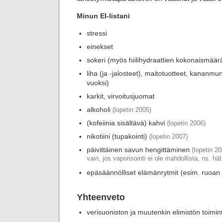
Minun EI-listani
stressi
einekset
sokeri (myös hiilihydraattien kokonaismäärä 
liha (ja -jalosteet), maitotuotteet, kananm
vuoksi)
karkit, virvoitusjuomat
alkoholi
(lopetin 2005)
(kofeiinia sisältävä) kahvi
(lopetin 2006)
nikotiini (tupakointi)
(lopetin 2007)
päivittäinen savun hengittäminen
(lopetin 2
vain, jos vaporisointi ei ole mahdollista, ns. hä
epäsäännölliset elämänrytmit (esim. ruoan 
Yhteenveto
verisuoniston ja muutenkin elimistön toimin