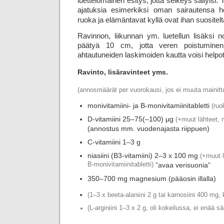
luettelomainen esitys, jotta selkeys säilyisi. 
ajatuksia esimerkiksi oman sairautensa ho
ruoka ja elämäntavat kyllä ovat ihan suositelt
Ravinnon, liikunnan ym. luetellun lisäksi n
päätyä 10 cm, jotta veren poistuminen 
ahtautuneiden laskimoiden kautta voisi help
Ravinto, lisäravinteet yms.
(annosmäärät per vuorokausi, jos ei muuta mainitt
monivitamiini- ja B-monivitamiinitabletti
(ruo
D-vitamiini 25–75(–100) µg
(+muut lähteet, 
(annostus mm. vuodenajasta riippuen)
C-vitamiini 1–3 g
niasiini (B3-vitamiini) 2–3 x 100 mg
(+muut l
B-monivitamiinitabletti)
”avaa verisuonia”
350–700 mg magnesium (pääosin illalla)
(1–3 x beeta-alaniini 2 g tai karnosiini 400 mg
(L-arginiini 1–3 x 2 g, oli kokeilussa, ei enää 