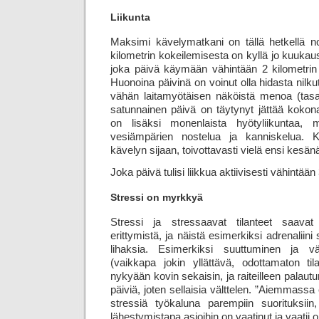
Liikunta
Maksimi kävelymatkani on tällä hetkellä no
kilo­metrin kokeilemisesta on kyllä jo kuukaus
joka päivä käymään vähintään 2 kilometrin kä
Huonoina päivinä on voinut olla hidasta nilkut
vähän laitamyötäisen näköistä menoa (tasa
satunnainen päivä on täytynyt jättää kokon
on lisäksi monenlaista hyötyliikuntaa, 
vesiämpärien nostelua ja kanniskelua. Ke
kävelyn sijaan, toivottavasti vielä ensi kesän
Joka päivä tulisi liikkua aktiivisesti vähintään
Stressi on myrkkyä
Stressi ja stressaavat tilanteet saavat
erittymistä, ja näistä esimerkiksi adrenaliini
lihaksia. Esimerkiksi suuttuminen ja v
(vaikkapa jokin yllättävä, odottamaton ti
nykyään kovin sekaisin, ja raiteilleen palau
päiviä, joten sellaisia välttelen. ”Aiemmassa 
stressiä työkaluna parempiin suorituksiin
lähestymistapa asioihin on vaatinut ja vaatii o