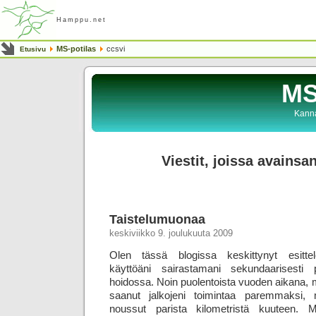
Hamppu.net
MS-potilas
ccsvi
Etusivu
MS
Kanna
Viestit, joissa avainsa
Taistelumuonaa
keskiviikko 9. joulukuuta 2009
Olen tässä blogissa keskittynyt esitte
käyttöäni sairastamani sekundaarisesti 
hoidossa. Noin puolentoista vuoden aikana, mi
saanut jalkojeni toimintaa paremmaksi,
noussut parista kilometristä kuuteen. 