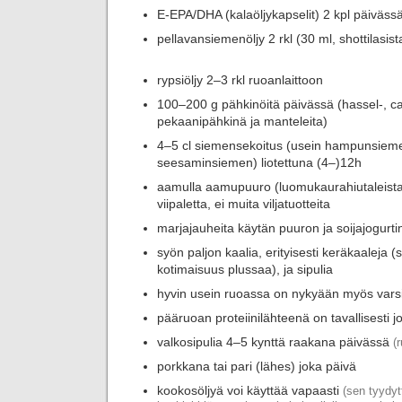
E-EPA/DHA (kalaöljykapselit) 2 kpl päiväss
pellavansiemenöljy 2 rkl (30 ml, shottilasist
rypsiöljy 2–3 rkl ruoanlaittoon
100–200 g pähkinöitä päivässä (hassel-, c
pekaanipähkinä ja manteleita)
4–5 cl siemensekoitus (usein hampunsiem
seesaminsiemen) liotettuna (4–)12h
aamulla aamupuuro (luomukaurahiutaleista),
viipaletta, ei muita viljatuotteita
marjajauheita käytän puuron ja soijajogurt
syön paljon kaalia, erityisesti keräkaaleja (
kotimaisuus plussaa), ja sipulia
hyvin usein ruoassa on nykyään myös varsi
pääruoan proteiinilähteenä on tavallisesti jo
valkosipulia 4–5 kynttä raakana päivässä
(
porkkana tai pari (lähes) joka päivä
kookosöljyä voi käyttää vapaasti
(sen tyydyt