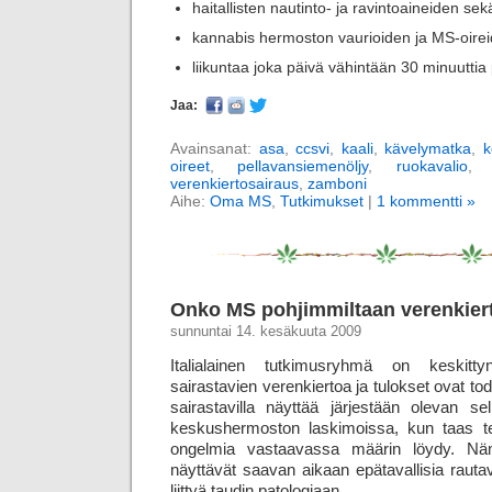
haitallisten nautinto- ja ravintoaineiden se
kannabis hermoston vaurioiden ja MS-oirei
liikuntaa joka päivä vähintään 30 minuuttia
Jaa:
Avainsanat:
asa
,
ccsvi
,
kaali
,
kävelymatka
,
k
oireet
,
pellavansiemenöljy
,
ruokavalio
verenkiertosairaus
,
zamboni
Aihe:
Oma MS
,
Tutkimukset
|
1 kommentti »
Onko MS pohjimmiltaan verenkier
sunnuntai 14. kesäkuuta 2009
Italialainen tutkimusryhmä on keskitty
sairastavien verenkiertoa ja tulokset ovat tod
sairastavilla näyttää järjestään olevan sel
keskushermoston laskimoissa, kun taas terv
ongelmia vastaavassa määrin löydy. Nä
näyttävät saavan aikaan epätavallisia rauta­
liittyä taudin patologiaan.