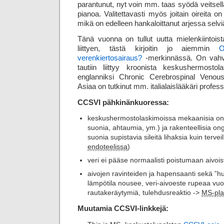
parantunut, nyt voin mm. taas syödä veitsell
pianoa. Valitettavasti myös joitain oireita o
mikä on edelleen hankaloittanut arjessa selvi
Tänä vuonna on tullut uutta mielenkiintoist
liittyen, tästä kirjoitin jo aiemmin
O
verenkiertosairaus?
-merkinnässä. On vahva
tautiin liittyy kroonista keskus­hermosto­l
englanniksi Chronic Cerebrospinal Venous
Asiaa on tutkinut mm. italialaislääkäri profe
CCSVI pähkinänkuoressa:
keskushermostolaskimoissa mekaanisia ong
suonia, ahtaumia, ym.) ja rakenteellisia
suonia supistavia sileitä lihaksia kuin tervei
endoteelissa
)
veri ei pääse normaalisti poistumaan aivoist
aivojen ravinteiden ja hapensaanti sekä ”
lämpötila nousee, veri-aivoeste rupeaa vu
rautakeräytymiä, tulehdusreaktio ->
MS-pla
Muutamia CCSVI-linkkejä: