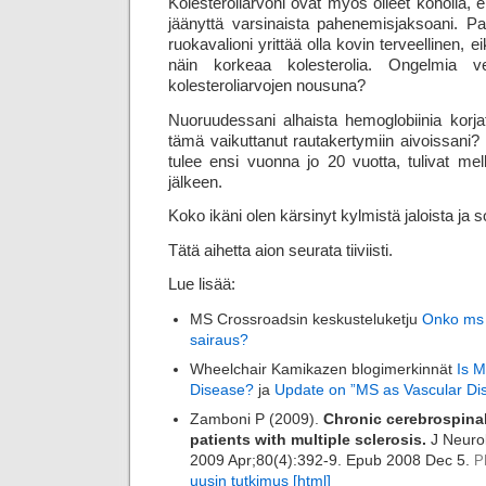
Kolesteroliarvoni ovat myös olleet koholla, e
jäänyttä varsinaista pahenemisjaksoani. Pa
ruokavalioni yrittää olla kovin terveellinen, 
näin korkeaa kolesterolia. Ongelmia ve
kolesteroliarvojen nousuna?
Nuoruudessani alhaista hemoglobiinia korjatti
tämä vaikuttanut rautakertymiin aivoissani? 
tulee ensi vuonna jo 20 vuotta, tulivat me
jälkeen.
Koko ikäni olen kärsinyt kylmistä jaloista ja 
Tätä aihetta aion seurata tiiviisti.
Lue lisää:
MS Crossroadsin keskusteluketju
Onko ms 
sairaus?
Wheelchair Kamikazen blogimerkinnät
Is M
Disease?
ja
Update on ”MS as Vascular Di
Zamboni P (2009).
Chronic cerebrospinal
patients with multiple sclerosis.
J Neurol
2009 Apr;80(4):392-9. Epub 2008 Dec 5.
P
uusin tutkimus [html]