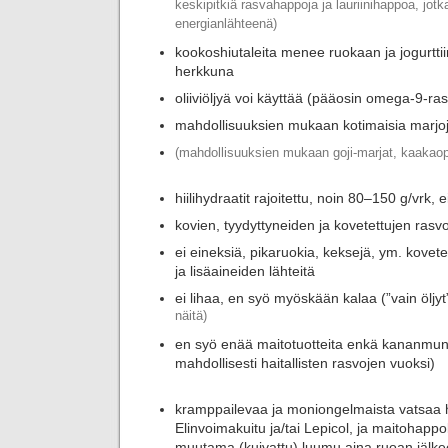
keskipitkiä rasvahappoja ja lauriinihappoa, jotk
energianlähteenä)
kookoshiutaleita menee ruokaan ja jogurttii
herkkuna
oliiviöljyä voi käyttää (pääosin omega-9-r
mahdollisuuksien mukaan kotimaisia marjo
(mahdollisuuksien mukaan goji-marjat, kaakaop
hiilihydraatit rajoitettu, noin 80–150 g/vrk, e
kovien, tyydyttyneiden ja kovetettujen rasvo
ei eineksiä, pikaruokia, keksejä, ym. kovete
ja lisäaineiden lähteitä
ei lihaa, en syö myöskään kalaa (”vain öljyt
näitä)
en syö enää maitotuotteita enkä kananmunia
mahdollisesti haitallisten rasvojen vuoksi)
kramppailevaa ja moniongelmaista vatsaa 
Elinvoimakuitu ja/tai Lepicol, ja maitohappoba
muutama (kuivattu) luumu aina ruoan jälke