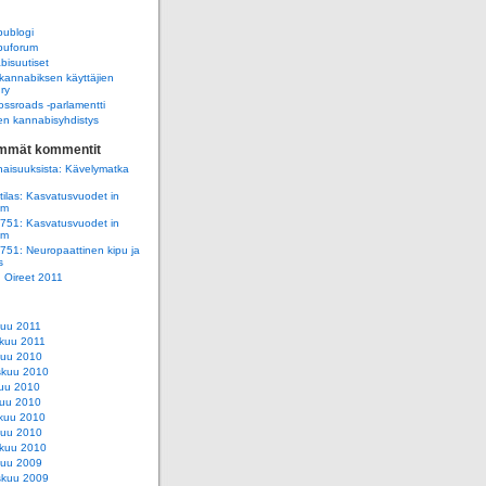
ublogi
uforum
isuutiset
annabiksen käyttäjien
 ry
ssroads -parlamentti
n kannabisyhdistys
immät kommentit
aisuuksista: Kävelymatka
ilas: Kasvatusvuodet in
am
e751: Kasvatusvuodet in
am
e751: Neuropaattinen kipu ja
s
e: Oireet 2011
kuu 2011
kuu 2011
kuu 2010
skuu 2010
uu 2010
uu 2010
kuu 2010
kuu 2010
kuu 2010
kuu 2009
skuu 2009