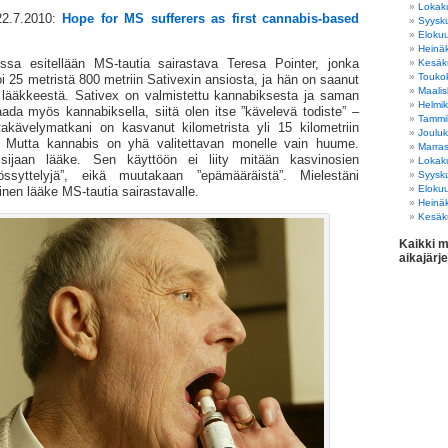
Lokak
 22.7.2010:
Hope for MS sufferers as first cannabis-based
Syysk
Eloku
Heinä
ussa esitellään MS-tautia sairastava Teresa Pointer, jonka
Kesäk
Touko
 25 metristä 800 metriin Sativexin ansiosta, ja hän on saanut
Maali
ääkkeestä. Sativex on valmistettu kannabiksesta ja saman
Helmi
ada myös kannabiksella, siitä olen itse ”kävelevä todiste” –
Tammi
kävelymatkani on kasvanut kilometrista yli 15 kilometriin
Joulu
 Mutta kannabis on yhä valitettavan monelle vain huume.
Marra
ijaan lääke. Sen käyttöön ei liity mitään kasvinosien
Lokak
össyttelyjä”, eikä muutakaan ”epämääräistä”. Mielestäni
Syysk
Eloku
inen lääke MS-tautia sairastavalle.
Heinä
Kesäk
Kaikki m
aikajärj