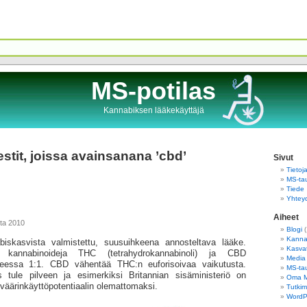
MS-potilas
Kannabiksen lääkekäyttäjä
estit, joissa avainsanana ’cbd’
Sivut
Tietoj
MS-tau
Tiede
Yhtey
Aiheet
uta 2010
Blogi
(
Kannab
iskasvista valmistettu, suusuihkeena annosteltava lääke.
Kasva
ä kannabinoideja THC (tetrahydrokannabinoli) ja CBD
Media
hteessa 1:1. CBD vähentää THC:n euforisoivaa vaikutusta.
MS-tau
is tule pilveen ja esimerkiksi Britannian sisäministeriö on
Oma 
 väärinkäyttöpotentiaalin olemattomaksi.
Tutkim
WordPr