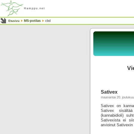
Hamppu.net
MS-potilas
cbd
Etusivu
Vi
Sativex
maanantai 20. jouluku
Sativex on kannab
Sativex sisältä
(kannabidioli) su
Sativexista ei si
arvioinut Sativexin