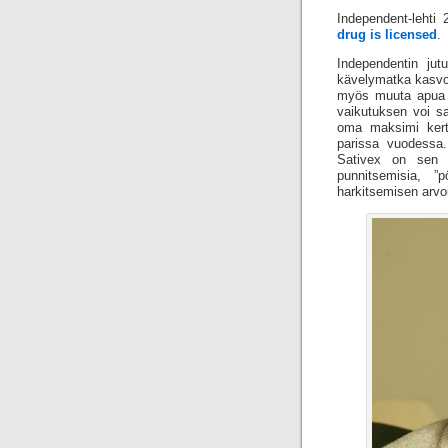
Independent-lehti
drug is licensed
.
Independentin jut
kävelymatka kasvoi
myös muuta apua l
vaikutuksen voi sa
oma maksimi kerta
parissa vuodessa.
Sativex on sen s
punnitsemisia, ”p
harkitsemisen arvo