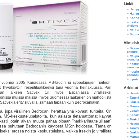
Linkit
Hampp
Hampp
Kannab
Lääkek
yhdistys
MS Cro
Suome
Viimeis
Sidonn
pitenee
MS-pot
memori
hostil
memori
hostil
kannabi
tripal
in vuonna 2005 Kanadassa MS-taudin ja syöpäkipujen hoitoon.
x hyväksyttiin reseptilääkkeeksi tänä vuonna heinäkuussa. Pari
Arkistot
nian jälkeen Sativex tuli myös Espanjassa viralliseksi
Helmi
Monissa muissa maissa (myös Suomessa) lääkärien on mahdollista
Tammi
Joulu
 Sativexia erityisluvalla, samaan tapaan kuin Bedrocaniakin.
Marra
Lokak
, jopa virallinen Bedrocan, herättää yhä kovasti tunteita. On
Kesäk
. MS-keskustelupalstoilta, kun asiasta tietämättömät käyvät
Touko
asti jotain aivan muuta pahaa oloaan ”narkkarihuuteluillaan”
Helmi
oissa puhutaan Bedrocanin käytöstä MS:n hoidossa. Tämä on
Tammi
iseksi erossa noista keskusteluista, vaikka itsekin jo virallista
Joulu
Marra