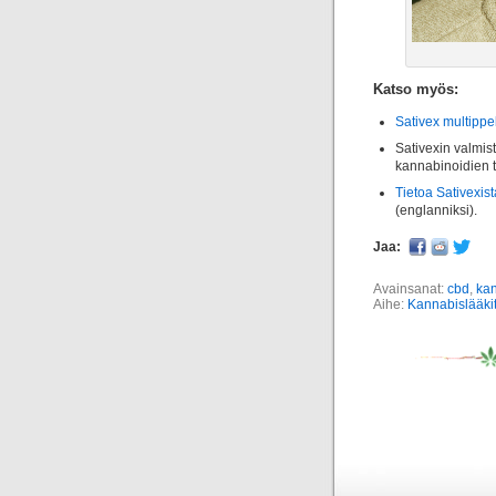
Katso myös:
Sativex multippe
Sativexin valmis
kannabinoidien t
Tietoa Sativexist
(englanniksi).
Jaa:
Avainsanat:
cbd
,
ka
Aihe:
Kannabislääki