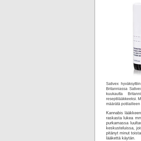
Sativex hyväksytti
Britanniassa Sative
kuukautta Britan
reseptilääkkeeksi. 
määrätä potilailleen
Kannabis lääkkeenä
raskasta lukea mm
purkamassa luultav
keskusteluissa, j
pitänyt minut toista
lääkettä käytän.