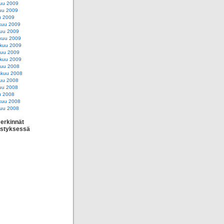
uu 2009
uu 2009
u 2009
kuu 2009
uu 2009
kuu 2009
skuu 2009
kuu 2009
kuu 2009
kuu 2008
skuu 2008
uu 2008
uu 2008
u 2008
kuu 2008
uu 2008
erkinnät
estyksessä