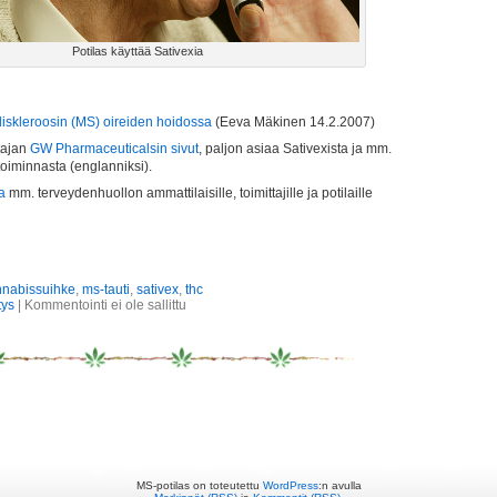
Potilas käyttää Sativexia
liskleroosin (MS) oireiden hoidossa
(Eeva Mäkinen 14.2.2007)
tajan
GW Pharmaceuticalsin sivut
, paljon asiaa Sativexista ja mm.
oiminnasta (englanniksi).
a
mm. terveydenhuollon ammattilaisille, toimittajille ja potilaille
nnabissuihke
,
ms-tauti
,
sativex
,
thc
tys
|
Kommentointi ei ole sallittu
MS-potilas on toteutettu
WordPress
:n avulla