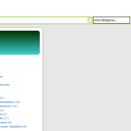
a
ti
denotto
11)
islääkitys
(32)
ttaminen
(11)
(4)
ti
(2)
MS
(17)
ukset
(8)
essin räätälöinti
(8)