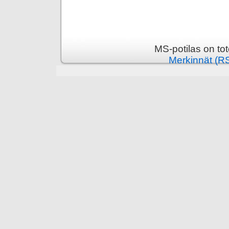
MS-potilas on to
Merkinnät (R