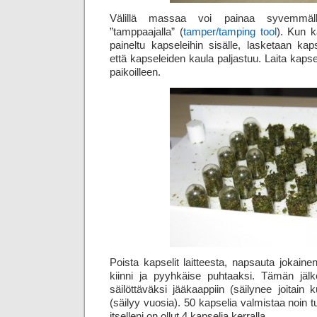
Välillä massaa voi painaa syvemmälle 
”tamppaajalla” (
tamper/tamping tool
). Kun k
paineltu kapseleihin sisälle, lasketaan kapse
että kapseleiden kaula paljastuu. Laita kapse
paikoilleen.
Poista kapselit laitteesta, napsauta jokaine
kiinni ja pyyhkäise puhtaaksi. Tämän jälk
säilöttäväksi jääkaappiin (säilynee joitain
(säilyy vuosia). 50 kapselia valmistaa noin
itselleni on ollut 4 kapselia kerralla.