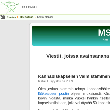
Hamppu.net
MS-potilas
beeta-alaniini
Etusivu
MS
Kanna
Viestit, joissa avainsanana 
Kannabiskapselien valmistaminen
tiistai 1. syyskuuta 2009
Olen joskus aiemmin tehnyt kannabislääke
lääkealueen postin
ohjeen mukaisesti. Käsi
kovin hidasta, minkä vuoksi hankin itsell
kapselointilaitteen, jolla voi täyttää 50 kapseli