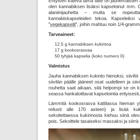
Erityisen kätevä tämä laite on jauhemaisten a
olen kannabiksen lisäksi kapseloinut mm. C-
alaniinijauhetta – mutta se nopeut
kannabiskapseleiden tekoa. Kapseleiksi 
”
vegekapselit
”, joihin mahtuu noin 1/4-gramm
Tarveaineet:
12,5 g kannabiksen kukintoa
17 g kookosrasvaa
50 tyhjää kapselia (koko numero 0)
Valmistus
Jauha kannabiksen kukinto hienoksi, siivilöi s
siivilän päälle jääneet osat uudelleen ja sii
rouhetta saat aikaan, sitä helpompi se on k
seassa hankaloittavat kapselointia erityisesti.
Lämmitä kookosrasva kattilassa hieman yli
reilusti alle 170 asteen) ja lisää k
sekoitettaessa kukinnosta kiehuu siinä ole
pois. Sekoittele tasaiseksi massaksi ja siirrä