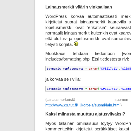
Lainausmerkit väärin vinksallaan
WordPress korvaa automaattisesti merki
kirjoitetut suorat lainausmerkit kaarevilla 
lopetusmerkki ovat ”erikätisiä” seuraavas
normaalit lainausmerkit kuitenkin ovat kaare
että aloitus- ja lopetusmerkki ovat samanlais
tietysti korjata.
Muokkaus tehdään tiedostoon [wordp
includes/formatting.php. Etsi tiedostosta rivi:
$dynamic_replacements
=
array
(
'&#8217;$1'
,
'$1&#8
ja korvaa se rivillä:
$dynamic_replacements
=
array
(
'&#8217;$1'
,
'$1&#8
(lainausmerkeistä suo
http://www.cs.tut.fi/~jkorpela/suomi/lain.html
)
Kaksi miinusta muuttuu ajatusviivaksi?
Myös tällainen ominaisuus löytyy WordPres
kommentteihin kirjoitetut peräkkäiset kaksi