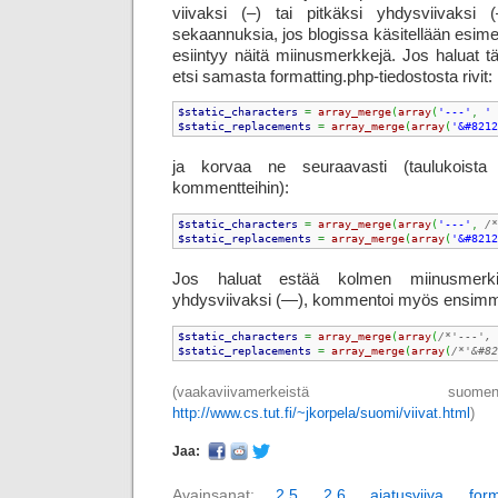
viivaksi (–) tai pitkäksi yhdys­viivaks
sekaannuksia, jos blogissa käsitellään esime
esiintyy näitä miinus­merkkejä. Jos haluat 
etsi samasta formatting.php-tiedostosta rivit:
$static_characters
=
array_merge
(
array
(
'---'
,
' 
$static_replacements
=
array_merge
(
array
(
'&#8212
ja korvaa ne seuraavasti (taulukoista
kommentteihin):
$static_characters
=
array_merge
(
array
(
'---'
,
/*
$static_replacements
=
array_merge
(
array
(
'&#8212
Jos haluat estää kolmen miinusmerki
yhdysviivaksi (—), kommentoi myös ensimmä
$static_characters
=
array_merge
(
array
(
/*'---', 
$static_replacements
=
array_merge
(
array
(
/*'&#82
(vaakaviivamerkeistä su
http://www.cs.tut.fi/~jkorpela/suomi/viivat.html
)
Jaa:
Avainsanat:
2.5
,
2.6
,
ajatusviiva
,
for