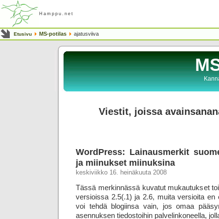
Hamppu.net
MS-potilas
ajatusviiva
Etusivu
MS
Kanna
Viestit, joissa avainsanan
WordPress: Lainausmerkit suome
ja miinukset miinuksina
keskiviikko 16. heinäkuuta 2008
Tässä merkinnässä kuvatut mukautukset toi
versioissa 2.5(.1) ja 2.6, muita versioita e
voi tehdä blogiinsa vain, jos omaa pääs
asennuksen tiedostoihin palvelinkoneella, jolla