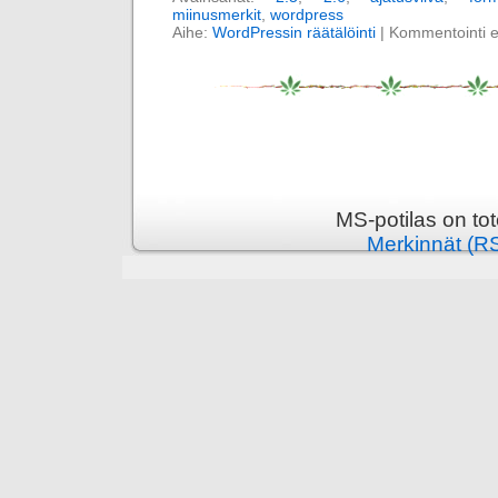
miinusmerkit
,
wordpress
Aihe:
WordPressin räätälöinti
|
Kommentointi ei 
MS-potilas on to
Merkinnät (R