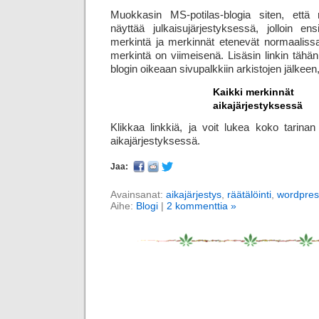
Muokkasin MS-potilas-blogia siten, että
näyttää julkaisujärjestyksessä, jolloin 
merkintä ja merkinnät etenevät normaalissa
merkintä on viimeisenä. Lisäsin linkin tähä
blogin oikeaan sivupalkkiin arkistojen jälkeen
Kaikki merkinnät
aikajärjestyksessä
Klikkaa linkkiä, ja voit lukea koko tarinan
aikajärjestyksessä.
Jaa:
Avainsanat:
aikajärjestys
,
räätälöinti
,
wordpres
Aihe:
Blogi
|
2 kommenttia »