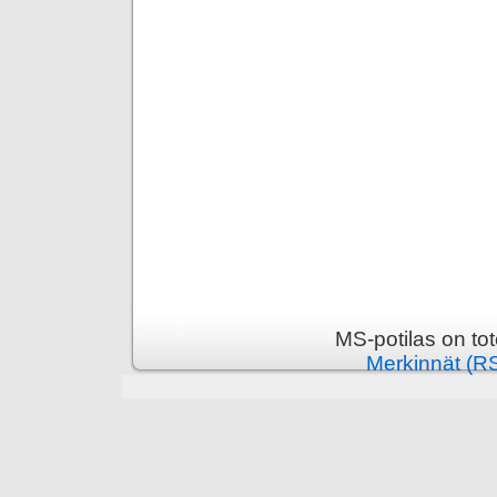
MS-potilas on to
Merkinnät (R