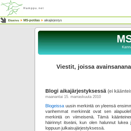
Hamppu.net
MS-potilas
aikajärjestys
Etusivu
MS
Kanna
Viestit, joissa avainsanana
Blogi aikajärjestyksessä
(ei käänte
maanantai 15. marraskuuta 2010
Blogeissa
uusin merkintä on yleensä ensimm
vanhemmat merkinnät ovat sen alapuolel
merkintä on viimeisenä. Tämä käänteinen
häirinnyt itseäni, kun olen halunnut lukea j
loppuun julkaisujärjestyksessä.