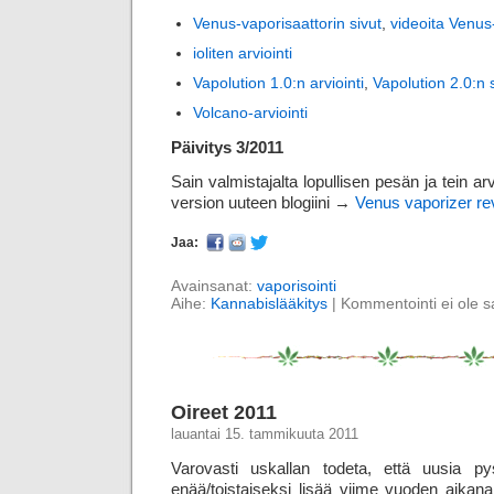
Venus-vaporisaattorin sivut
,
videoita Venus
ioliten arviointi
Vapolution 1.0:n arviointi
,
Vapolution 2.0:n 
Volcano-arviointi
Päivitys 3/2011
Sain valmistajalta lopullisen pesän ja tein ar
version uuteen blogiini →
Venus vaporizer re
Jaa:
Avainsanat:
vaporisointi
Aihe:
Kannabislääkitys
|
Kommentointi ei ole sal
Oireet 2011
lauantai 15. tammikuuta 2011
Varovasti uskallan todeta, että uusia pys
enää/toistaiseksi lisää viime vuoden aikana