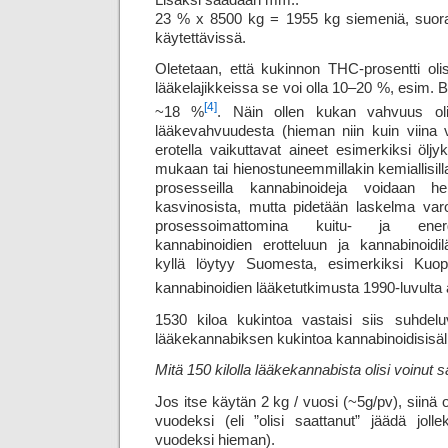
23 % x 8500 kg = 1955 kg siemeniä, suor
käytettävissä.
Oletetaan, että kukinnon THC-prosentti ol
lääkelajikkeissa se voi olla 10–20 %, esim.
[4]
~18 %
. Näin ollen kukan vahvuus oli
lääkevahvuudesta (hieman niin kuin viina vs. 
erotella vaikuttavat aineet esimerkiksi ölj
mukaan tai hienostuneemmillakin kemiallisilla 
prosesseilla kannabinoideja voidaan hel
kasvinosista, mutta pidetään laskelma var
prosessoimattomina kuitu- ja energ
kannabinoidien erotteluun ja kannabinoidi
kyllä löytyy Suomesta, esimerkiksi Kuop
kannabinoidien lääke­tutkimusta 1990-luvulta 
1530 kiloa kukintoa vastaisi siis suhdelu
lääkekannabiksen kukintoa kannabinoidisisäll
Mitä 150 kilolla lääkekannabista olisi voinut 
Jos itse käytän 2 kg / vuosi (~5g/pv), siinä ol
vuodeksi (eli ”olisi saattanut” jäädä jol
vuodeksi hieman).