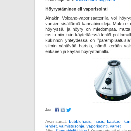
Höyrystäminen eli vaporisointi
Ainakin Volcano-vaporisaattorilla voi höyr
varsien sisältämiä kannabinoideja. Maku ei 
höyryssä, ja höyry on miedompaa, mutta 
rasitu niin kuin käytettäessä lehtiä polttama
kukinnon yhteydessä on ”parempilaatuisia” 
silmin nähtävää hartsia, nämä kerään valm
erikseen ja käytän höyrystämällä.
Jaa:
Avainsanat:
bubblehasis
,
hasis
,
kaakao
,
kan
lehdet
,
valmistusohje
,
vaporisointi
,
varret
Aihe:
Kannabislääkitys
|
Kommentointi ei ole sal