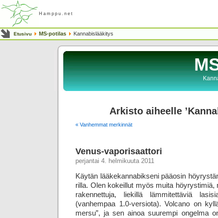
Hamppu.net
MS-potilas
Kannabislääkitys
Etusivu
MS
Kanna
Arkisto aiheelle ’Kanna
« Vanhemmat merkinnät
Venus-vaporisaattori
perjantai 4. helmikuuta 2011
Käytän lääkekannabikseni pääosin höyrystämä
rilla. Olen kokeillut myös muita höyrystimiä
rakennettuja, liekillä lämmitettäviä lasisi
(vanhempaa 1.0-versiota). Volcano on kyllä k
mersu”, ja sen ainoa suurempi ongelma on 