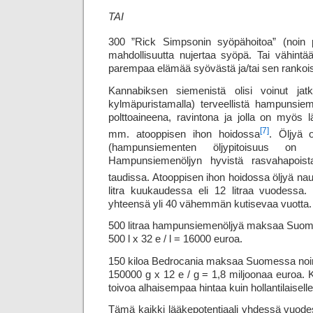
TAI
300 ”Rick Simpsonin syöpähoitoa” (noin p
mahdollisuutta nujertaa syöpä. Tai vähintä
parempaa elämää syövästä ja/tai sen rankoist
Kannabiksen siemenistä olisi voinut jatko
kylmäpuristamalla) terveellistä hampunsieme
polttoaineena, ravintona ja jolla on myös l
[7]
mm. atooppisen ihon hoidossa
. Öljyä o
(hampunsiementen öljypitoisuus on 
Hampunsiemenöljyn hyvistä rasvahapoi
taudissa. Atooppisen ihon hoidossa öljyä nau
litra kuukaudessa eli 12 litraa vuodessa.
yhteensä yli 40 vähemmän kutisevaa vuotta.
500 litraa hampunsiemenöljyä maksaa Suom
500 l x 32 e / l = 16000 euroa.
150 kiloa Bedrocania maksaa Suomessa noi
150000 g x 12 e / g = 1,8 miljoonaa euroa. K
toivoa alhaisempaa hintaa kuin hollantilaiselle 
Tämä kaikki lääkepotentiaali yhdessä vuodes