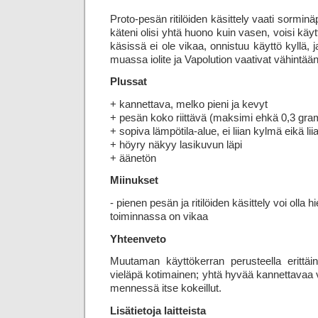
Proto-pesän ritilöiden käsittely vaati sorminä
käteni olisi yhtä huono kuin vasen, voisi käyt
käsissä ei ole vikaa, onnistuu käyttö kyllä, 
muassa iolite ja Vapolution vaativat vähintää
Plussat
+ kannettava, melko pieni ja kevyt
+ pesän koko riittävä (maksimi ehkä 0,3 gr
+ sopiva lämpötila-alue, ei liian kylmä eikä l
+ höyry näkyy lasikuvun läpi
+ äänetön
Miinukset
- pienen pesän ja ritilöiden käsittely voi olla
toiminnassa on vikaa
Yhteenveto
Muutaman käyttökerran perusteella erittäin 
vieläpä kotimainen; yhtä hyvää kannettavaa v
mennessä itse kokeillut.
Lisätietoja laitteista