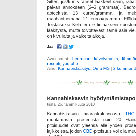
Sitten, jos/kun viralliset lääkkeet saan, raha
päivän annokseen (2–3 grammaa). Bedro
apteekista 13 euroa/gramma, ja mui
maahantuomana 21 euroa/gramma. Eläkkee
Toistaiseksi Kela ei ole tietääkseni suos
lääkitystä, mutta toivottavasti tämä asia v
on kivuliaita ja vaikeita aikoja.
Jaa:
Avainsanat:
bedrocan
,
kävelymatka
,
lämmön
resepti
,
youtube
Aihe:
Kannabislääkitys
,
Oma MS
|
2 kommentt
Kannabiskasvin hyödyntämistapo
tiistai 26. tammikuuta 2010
Kannabiskasvin naaraskukinnossa
THC
muutamasta prosentista noin 20 %:iin
pitoisuudet ovat yleensä alle yhden prosent
lajikkeissa, joiden
CBD
-pitoisuus voi olla m