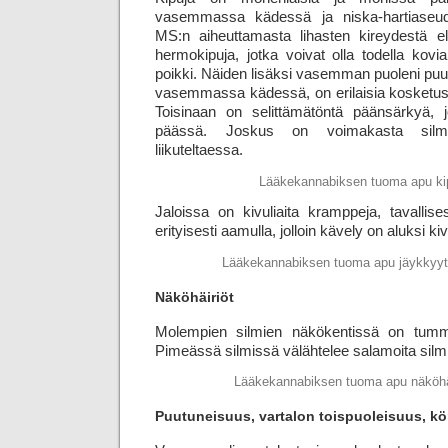
vasemmassa kädessä ja niska-hartiaseudu
MS:n aiheuttamasta lihasten kireydestä e
hermo­kipuja, jotka voivat olla todella kovi
poikki. Näiden lisäksi vasemman puoleni puut
vasemmassa kädessä, on erilaisia kosketuski
Toisinaan on selittämätöntä päänsärkyä, j
päässä. Joskus on voimakasta silmä
liikuteltaessa.
Lääkekannabiksen tuoma apu ki
Jaloissa on kivuliaita kramppeja, tavallises
erityisesti aamulla, jolloin kävely on aluksi kiv
Lääkekannabiksen tuoma apu jäykkyy
Näköhäiriöt
Molempien silmien näkökentissä on tumm
Pimeässä silmissä välähtelee salamoita silmiä
Lääkekannabiksen tuoma apu näköhäi
Puutuneisuus, vartalon toispuoleisuus, k