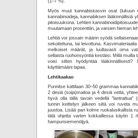
(1–7 %).
Myös muut kannabiskasvin osat (lukuun ott
kannabinoideja, kannabiksen lääkinnällisiä y
pitoisuuksina. Lehtien kannabinoidi­pitoisuudet
muutamaan prosenttiin, ja varsien hieman leh
Lehtiä voi jossain määrin syödä sellaisenaan
sekoitettuna, tai leivottuna. Kasvimateriaali
melkoiset määrät, ja luultavasti oma va
sellaista ruohon­syöntiä kestäisi. Millä muilla 
voisi sitten hyödyntää lääkinnällisesti? 
käyttämääni tapaa.
Lehtikaakao
Punnitse kattilaan 30–50 grammaa kannabik
2 desiä (soija)maitoa ja 4 desiä vettä, yhte
hyvä olla tällä tavoin vedellä ”lantrattua”
tunnin keittelyn jälkeen siitä voi ruveta m
juustoa. Lisää pari kolme ruoka­lusikallista 
tätä ohjetta varten kokkaillessa käytin 1 r
hampunsiemenöljyä.