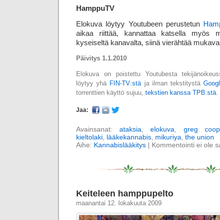
HamppuTV
Elokuva löytyy Youtubeen perustetun
Ham
aikaa riittää, kannattaa katsella myös m
kyseiseltä kanavalta, siinä vierähtää mukavast
Päivitys 1.1.2010
Elokuva on poistettu Youtubesta tekijänoikeuss
löytyy yhä
FIN-TV:stä
ja ilman tekstitystä
Googl
torrenttien käyttö sujuu,
tekstien kanssa TPB:stä
.
Jaa:
Avainsanat:
ataksia
,
elokuva
,
greg coop
kieltolaki
,
lääkekannabis
,
mikuriya
,
the union
Aihe:
Kannabislääkitys
|
Kommentointi ei ole sal
Keiteleen hamppupelto
maanantai 12. lokakuuta 2009