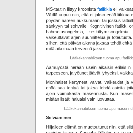
MS-tautiin liittyy kroonista
fatiikkia
eli vaikea
Välillä uupuu niin, että ei jaksa enää liikkua e
pöydän ääreen nukkumaan, tai joskus lattiall
sänkyyn tai sohvalle. Kognitiivinen fatiikki
hahmotusongelmia, keskittymisongelmia 
vaikeuttavat arjen suunnittelua ja toteutusta.
siihen, että päivän aikana jaksaa tehdä ehkä
mitä aikoinaan terveenä jaksoi.
Lääkekannabiksen tuoma apu fatiikk
Aamuyöstä herään usein aikaisin erilaisiin 
tarpeeseen, ja yöunet jäävät lyhyeksi, vaikka
Moninaiset kertyneet vaivat, vaikeudet ja v
enää saa tehtyä tai jaksa tehdä asioita joit
ajoin voimakasta masennusta. Kun masen
mitään lisää; haluaisi vain luovuttaa.
Lääkekannabiksen tuoma apu masennu
Selviäminen
Hiljalleen elämä on muotoutunut niin, että s
oireiden kanssa. Kannabislääkitys on jo u