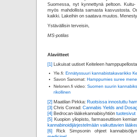
Suomessa, nyt kynnettynä peltoon. Kuitu- ja
myös mahdollista samasta kasvustosta. On
kaikki. Lakeihin on saatava muutos. Menestys
Ystävällisin terveisin,
MS-potilas
Alaviitteet
[1]
Lukuisat uutiset Keiteleen hamppupellost
Yle.fi:
Ennätyssuuri kannabistakavarikko Kei
Savon Sanomat:
Hamppumies suree menet
Nelonen.fi video:
Suomen suurin kannabikse
rikollinen
[2]
Maatilan Pirkka:
Ruotsissa innostuttu ha
[3]
Chris Conrad:
Cannabis Yields and Dosa
[4]
Bedrocan-lääkekannabisyhtiön
tuotesivut
[5]
Kuopion yliopisto, farmaseuttisen kemian
kannabinoidijärjestelmään vaikuttavien lääke
[6]
Rick Simpsonin ohjeet kannabisölj
medicine!