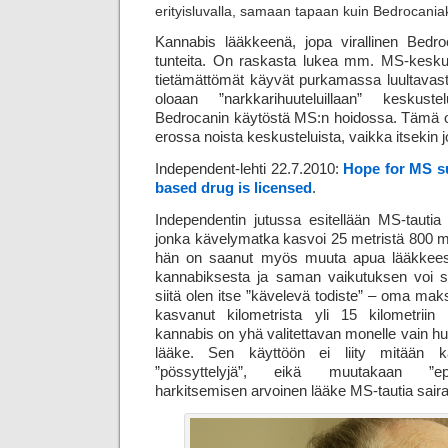
erityisluvalla, samaan tapaan kuin Bedrocaniak
Kannabis lääkkeenä, jopa virallinen Bedro
tunteita. On raskasta lukea mm. MS-keskust
tietämättömät käyvät purkamassa luultavast
oloaan ”narkkarihuuteluillaan” keskust
Bedrocanin käytöstä MS:n hoidossa. Tämä on 
erossa noista keskusteluista, vaikka itsekin jo
Independent-lehti 22.7.2010:
Hope for MS su
based drug is licensed
.
Independentin jutussa esitellään MS-tautia 
jonka kävelymatka kasvoi 25 metristä 800 met
hän on saanut myös muuta apua lääkkeest
kannabiksesta ja saman vaikutuksen voi 
siitä olen itse ”kävelevä todiste” – oma ma
kasvanut kilometrista yli 15 kilometrii
kannabis on yhä valitettavan monelle vain h
lääke. Sen käyttöön ei liity mitään ka
”pössyttelyjä”, eikä muutakaan ”epä
harkitsemisen arvoinen lääke MS-tautia saira