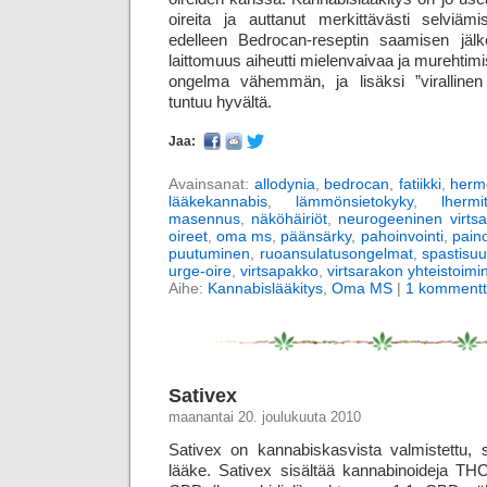
oireita ja auttanut merkittävästi selviäm
edelleen Bedrocan-reseptin saamisen jäl
laittomuus aiheutti mielenvaivaa ja murehtimis
ongelma vähemmän, ja lisäksi ”virallinen 
tuntuu hyvältä.
Jaa:
Avainsanat:
allodynia
,
bedrocan
,
fatiikki
,
herm
lääkekannabis
,
lämmönsietokyky
,
lherm
masennus
,
näköhäiriöt
,
neurogeeninen virts
oireet
,
oma ms
,
päänsärky
,
pahoinvointi
,
pain
puutuminen
,
ruoansulatusongelmat
,
spastisu
urge-oire
,
virtsapakko
,
virtsarakon yhteistoimin
Aihe:
Kannabislääkitys
,
Oma MS
|
1 kommentt
Sativex
maanantai 20. joulukuuta 2010
Sativex on kannabiskasvista valmistettu, 
lääke. Sativex sisältää kannabinoideja THC 