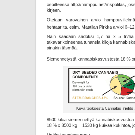
osoitteessa http://hamppu.net/mspotilas, jo
kirjeen.
Otetaan varovainen arvio hamppuviljelmä
hehtaarilta, esim. Maatilan Pirkka arvioi 6–12
Näin saadaan sadoksi 1,7 ha x 5 tn/ha =
takavarikoineensa tuhansia kiloja kannabisk
ainakin täsmää.
Siemennetystä kannabiskasvustosta 18 % o
Kuva teoksesta Cannabis Yields
8500 kiloa siemennettyä kannabiskasvustoa s
18 % x 8500 kg = 1530 kg kuivaa kukintoa, jo
Lisäksi saadaan mm.: