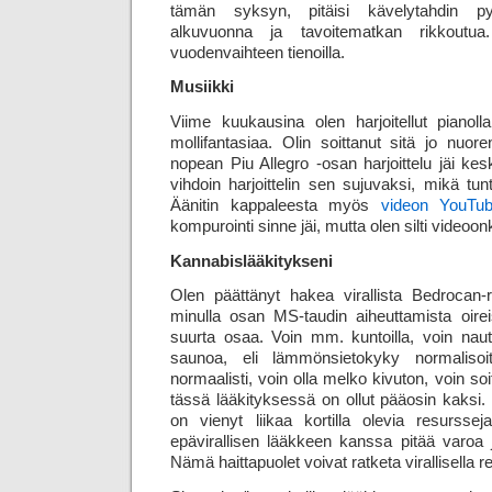
tämän syksyn, pitäisi kävelytahdin p
alkuvuonna ja tavoitematkan rikkoutua.
vuodenvaihteen tienoilla.
Musiikki
Viime kuukausina olen harjoitellut pianol
mollifantasiaa. Olin soittanut sitä jo nuoren
nopean Piu Allegro -osan harjoittelu jäi kes
vihdoin harjoittelin sen sujuvaksi, mikä tun
Äänitin kappaleesta myös
videon YouTu
kompurointi sinne jäi, mutta olen silti videoon
Kannabislääkitykseni
Olen päättänyt hakea virallista Bedrocan-
minulla osan MS-taudin aiheuttamista oire
suurta osaa. Voin mm. kuntoilla, voin nautt
saunoa, eli lämmönsietokyky normalisoi
normaalisti, voin olla melko kivuton, voin so
tässä lääkityksessä on ollut pääosin kaksi
on vienyt liikaa kortilla olevia resurssej
epävirallisen lääkkeen kanssa pitää varoa ja p
Nämä haittapuolet voivat ratketa virallisella re