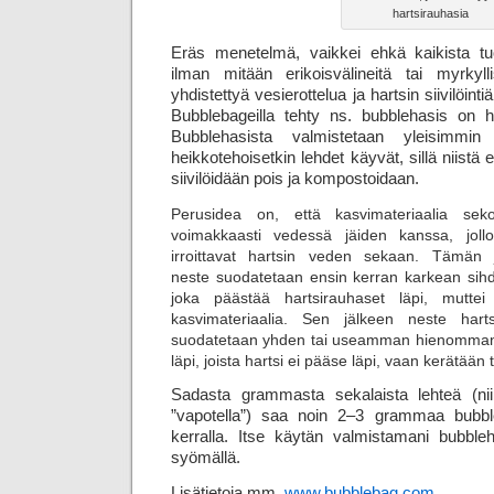
hartsirauhasia
Eräs menetelmä, vaikkei ehkä kaikista tuo
ilman mitään erikoisvälineitä tai myrkyll
yhdistettyä vesierottelua ja hartsin siivilöin
Bubblebageilla tehty ns. bubblehasis on 
Bubblehasista valmistetaan yleisimmin
heikkotehoisetkin lehdet käyvät, sillä niistä e
siivilöidään pois ja kompostoidaan.
Perusidea on, että kasvimateriaalia seko
voimakkaasti vedessä jäiden kanssa, jollo
irroittavat hartsin veden sekaan. Tämän 
neste suodatetaan ensin kerran karkean sihdi
joka päästää hartsirauhaset läpi, mutte
kasvimateriaalia. Sen jälkeen neste hart
suodatetaan yhden tai useamman hienomman
läpi, joista hartsi ei pääse läpi, vaan kerätään 
Sadasta grammasta sekalaista lehteä (niin
”vapotella”) saa noin 2–3 grammaa bubble­ha
kerralla. Itse käytän valmistamani bubbl
syömällä.
Lisätietoja mm.
www.bubblebag.com