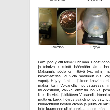
Valmistelua
Yksityiskohtia
Lämmitys
Höyryä
Laite jopa yllätti toimivuudellaan. Boost-napp
ja toimiva keksintö lisäämään lämpötila
Maksimi­lämpö­tila on riittävä (vs. iolite), 
kasvimateriaali ei vielä savunnut (vs. Vapo
vapot). Höyrystämisen jälkeen kasvimateria
maksi kuin Volcanolla höyrystäesssä, m
muodostunut, vaikka lämmitin lopuksi pesä
Kokeilin vielä jälkikäteen Volcanolla irtoaa
mutta ei, kaikki höyrystyvä oli jo höyrystynyt
kuumentunut käytön aikana ja puuta oli miel
iolite kuumenee ulkokuoreltaan enemmän.