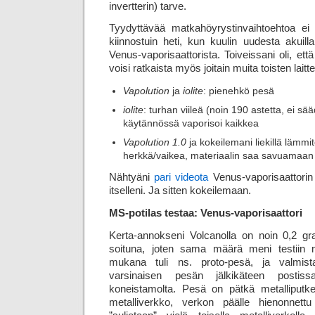
invertterin) tarve.
Tyydyttävää matkahöyrystinvaihtoehtoa ei ol
kiinnostuin heti, kun kuulin uudesta akuill
Venus-vaporisaattorista. Toiveissani oli, et
voisi ratkaista myös joitain muita toisten lait
Vapolution
ja
iolite
: pienehkö pesä
iolite
: turhan viileä (noin 190 astetta, ei sä
käytännössä vaporisoi kaikkea
Vapolution 1.0
ja kokeilemani liekillä lämmi
herkkä/vaikea, materiaalin saa savuamaan
Nähtyäni
pari videota
Venus-vaporisaattorin t
itselleni. Ja sitten kokeilemaan.
MS-potilas testaa: Venus-vaporisaattori
Kerta-annokseni Volcanolla on noin 0,2 g
soituna, joten sama määrä meni testiin 
mukana tuli ns. proto-pesä, ja valmist
varsinaisen pesän jälkikäteen postis
koneistamolta. Pesä on pätkä metalliputkea
metalliverkko, verkon päälle hienonnettu 