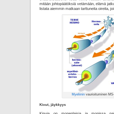
mitään johtopäätöksiä vetämään, elämä jatkuu.
listata aiemmin matkaan tarttuneita oireita, j
Myeliinin
vaurioituminen MS-
Kivut, jäykkyys
Kipuja on monenlaisia ja monissa paikoi