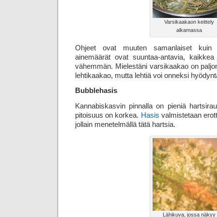
Varsikaakaon keittely
alkamassa
Ohjeet ovat muuten samanlaiset kuin l
ainemäärät ovat suuntaa-antavia, kaikke
vähemmän. Mielestäni varsikaakao on palj
lehtikaakao, mutta lehtiä voi onneksi hyödyn
Bubblehasis
Kannabiskasvin pinnalla on pieniä hartsirau
pitoisuus on korkea.
Hasis
valmistetaan erott
jollain menetelmällä tätä hartsia.
Lähikuva, jossa näkyy