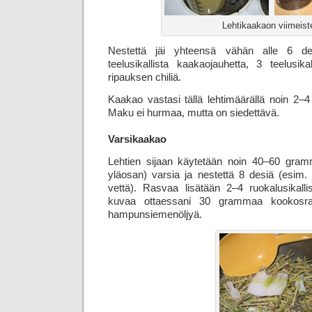
Lehtikaakaon viimeist
Nestettä jäi yhteensä vähän alle 6 des
teelusikallista kaakaojauhetta, 3 teelusika
ripauksen chiliä.
Kaakao vastasi tällä lehtimäärällä noin 2
Maku ei hurmaa, mutta on siedettävä.
Varsikaakao
Lehtien sijaan käytetään noin 40–60 gramm
yläosan) varsia ja nestettä 8 desiä (esim.
vettä). Rasvaa lisätään 2–4 ruokalusikalli
kuvaa ottaessani 30 grammaa kookosrasv
hampun­siemen­öljyä.