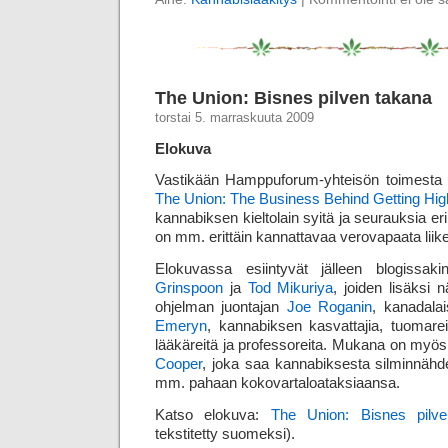
The Union: Bisnes pilven takana
torstai 5. marraskuuta 2009
Elokuva
Vastikään Hamppuforum-yhteisön toimesta
The Union: The Business Behind Getting Hig
kannabiksen kieltolain syitä ja seurauksia eri 
on mm. erittäin kannattavaa vero­vapaata liike
Elokuvassa esiintyvät jälleen blogissaki
Grinspoon
ja
Tod Mikuriya
, joiden lisäksi
ohjelman juontajan
Joe Roganin
, kanadalai
Emeryn
, kannabiksen kasvattajia, tuomareita,
lääkäreitä ja professoreita. Mukana on myö
Cooper
, joka saa kannabiksesta silmin­näh
mm. pahaan koko­vartalo­ataksiaansa.
Katso elokuva:
The Union: Bisnes pilv
tekstitetty suomeksi).