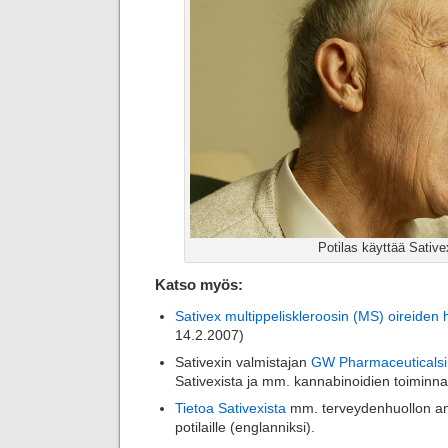
Potilas käyttää Sative
Katso myös:
Sativex multippeliskleroosin (MS) oireiden
14.2.2007)
Sativexin valmistajan
GW Pharmaceuticalsin
Sativexista ja mm. kannabinoidien toiminna
Tietoa Sativexista
mm. terveydenhuollon ammat
potilaille (englanniksi).