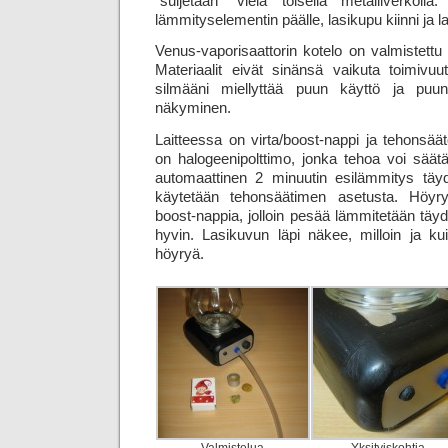
”suljetaan” vielä toisella metalli­verkoll
lämmitys­elementin päälle, lasi­kupu kiinni ja 
Venus-vaporisaattorin kotelo on valmistettu
Materiaalit eivät sinänsä vaikuta toimivu
silmääni miellyttää puun käyttö ja puu
näkyminen.
Laitteessa on virta/boost-nappi ja tehonsää
on halogeenipolttimo, jonka tehoa voi sää
automaattinen 2 minuutin esilämmitys täyde
käytetään tehonsäätimen asetusta. Höyr
boost-nappia, jolloin pesää lämmitetään täyde
hyvin. Lasikuvun läpi näkee, milloin ja k
höyryä.