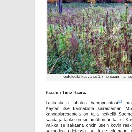
Keiteleellä kasvanut 1,7 hehtaarin hampp
Parahin Timo Haara,
[1]
Laskeskelin tuhotun hamppusatosi
mahdo
Käytän itse kannabista sairastamani MS
kannabis­reseptejä on tällä hetkellä Suo
saada ja lääke on sietämättömän kallis. Kas
vaikka se sairaana onkin usein kovin rask
sairauden edetessä se tulee olemaan m