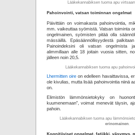
Lääkekannabiksen tuoma apu virtsaam
Pahoinvointi, vatsan toiminnan ongelmat
Päivittäin on voimakasta pahoinvointia, m
mm. vaikeuttaa syömistä. Vatsan toiminta on
ongelmainen, syömisten pitää olla säännölli
mässäillä. Epäsäännöllisyydestä palkita
Painoindeksini oli vatsan ongelmista ja
alimmillaan alle 18 joitain vuosia sitten, n
jälleen noin 20,5.
Lääkekannabiksen tuoma apu pahoinvoi
Lhermitten oire
on edelleen havaittavissa, er
ole kivulias, mutta lisää pahoinvointia niinä a
on.
Elimistön lämmönsietokyky on huonont
kuumenemaan”, voimat menevät täysin, ajatt
pahoin.
Lääkekannabiksen tuoma apu lämmönsiet
erinomainen
.
Kognitiiviset ongelmat, fatiikki, väsymys