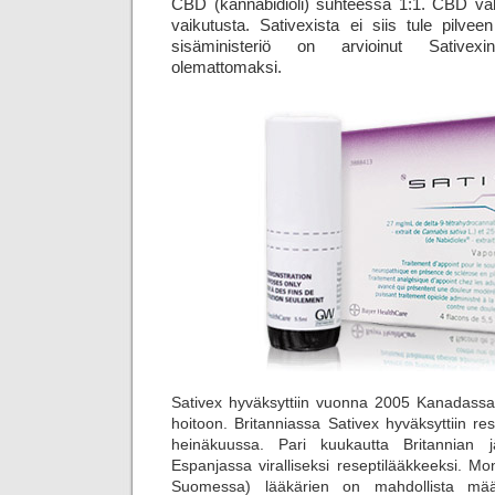
CBD (kannabidioli) suhteessa 1:1. CBD vä
vaikutusta. Sativexista ei siis tule pilvee
sisäministeriö on arvioinut Sativexin 
olemattomaksi.
Sativex hyväksyttiin vuonna 2005 Kanadassa
hoitoon. Britanniassa Sativex hyväksyttiin r
heinäkuussa. Pari kuukautta Britannian 
Espanjassa viralliseksi reseptilääkkeeksi. 
Suomessa) lääkärien on mahdollista määrä