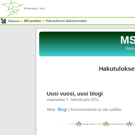
Hamppu.net
MS-potilas
Hakutulokset lääkekannabis
Etusivu
MS
Kanna
Hakutulokse
Uusi vuosi, uusi blogi
maanantai 7. helmikuuta 2011
Aihe:
Blogi
|
Kommentointi ei ole sallittu