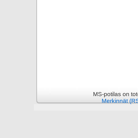
MS-potilas on to
Merkinnät (R