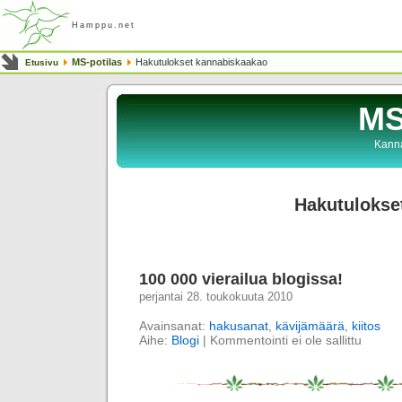
Hamppu.net
MS-potilas
Hakutulokset kannabiskaakao
Etusivu
MS
Kanna
Hakutulokse
100 000 vierailua blogissa!
perjantai 28. toukokuuta 2010
Avainsanat:
hakusanat
,
kävijämäärä
,
kiitos
Aihe:
Blogi
|
Kommentointi ei ole sallittu