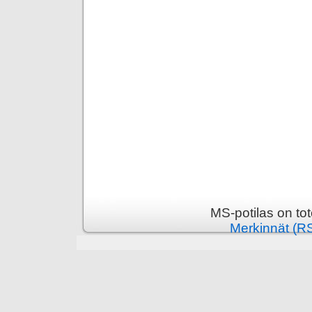
MS-potilas on to
Merkinnät (R