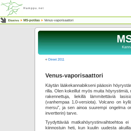
Hamppu.net
MS-potilas
Venus-vaporisaattori
Etusivu
MS
Kanna
«
Oireet 2011
Venus-vaporisaattori
Käytän lääkekannabikseni pääosin höyrystämä
rilla. Olen kokeillut myös muita höyrystimiä
rakennettuja, liekillä lämmitettäviä lasisi
(vanhempaa 1.0-versiota). Volcano on kyllä k
mersu”, ja sen ainoa suurempi ongelma on 
invertterin) tarve.
Tyydyttävää matkahöyrystinvaihtoehtoa ei ol
kiinnostuin heti, kun kuulin uudesta akuill