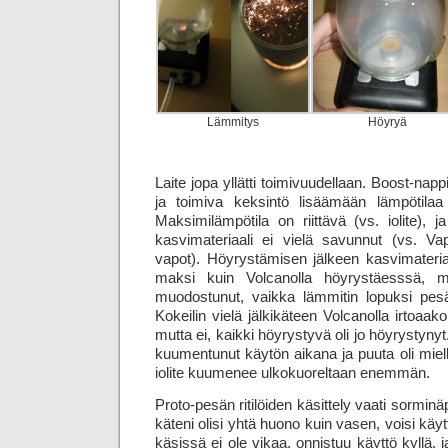
Lämmitys
Höyryä
Laite jopa yllätti toimivuudellaan. Boost-napp
ja toimiva keksintö lisäämään lämpötila
Maksimi­lämpö­tila on riittävä (vs. iolite), 
kasvimateriaali ei vielä savunnut (vs. Vapo
vapot). Höyrystämisen jälkeen kasvimateria
maksi kuin Volcanolla höyrystäesssä, m
muodostunut, vaikka lämmitin lopuksi pesä
Kokeilin vielä jälkikäteen Volcanolla irtoaa
mutta ei, kaikki höyrystyvä oli jo höyrystynyt
kuumentunut käytön aikana ja puuta oli miel
iolite kuumenee ulkokuoreltaan enemmän.
Proto-pesän ritilöiden käsittely vaati sorminä
käteni olisi yhtä huono kuin vasen, voisi käyt
käsissä ei ole vikaa, onnistuu käyttö kyllä, 