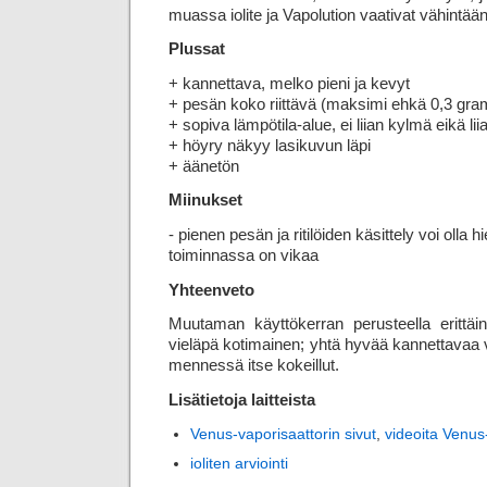
muassa iolite ja Vapolution vaativat vähintää
Plussat
+ kannettava, melko pieni ja kevyt
+ pesän koko riittävä (maksimi ehkä 0,3 gr
+ sopiva lämpötila-alue, ei liian kylmä eikä l
+ höyry näkyy lasikuvun läpi
+ äänetön
Miinukset
- pienen pesän ja ritilöiden käsittely voi olla
toiminnassa on vikaa
Yhteenveto
Muutaman käyttökerran perusteella erittäin 
vieläpä kotimainen; yhtä hyvää kannettavaa v
mennessä itse kokeillut.
Lisätietoja laitteista
Venus-vaporisaattorin sivut
,
videoita Venus
ioliten arviointi