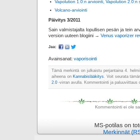
Vapolution 1.0:n arviointi
,
Vapolution 2.0:n 
Volcano-arviointi
Päivitys 3/2011
Sain valmistajalta lopullisen pesän ja tein ar
version uuteen blogiini →
Venus vaporizer re
Jaa:
Avainsanat:
vaporisointi
Tämä merkintä on julkaistu perjantaina 4. helmi
aiheena on
Kannabislääkitys
. Voit seurata täm
2.0
-virran avulla. Kommentointi ja paluuviittaus o
Kommentointi ei ole sall
MS-potilas on to
Merkinnät (R