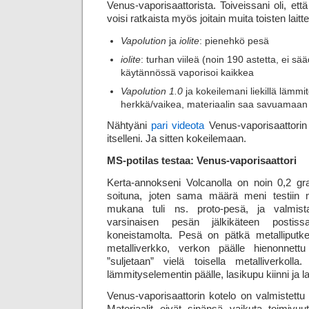
Venus-vaporisaattorista. Toiveissani oli, et
voisi ratkaista myös joitain muita toisten lait
Vapolution
ja
iolite
: pienehkö pesä
iolite
: turhan viileä (noin 190 astetta, ei sä
käytännössä vaporisoi kaikkea
Vapolution 1.0
ja kokeilemani liekillä lämmi
herkkä/vaikea, materiaalin saa savuamaan
Nähtyäni
pari videota
Venus-vaporisaattorin t
itselleni. Ja sitten kokeilemaan.
MS-potilas testaa: Venus-vaporisaattori
Kerta-annokseni Volcanolla on noin 0,2 g
soituna, joten sama määrä meni testiin 
mukana tuli ns. proto-pesä, ja valmist
varsinaisen pesän jälkikäteen postis
koneistamolta. Pesä on pätkä metalliputkea
metalliverkko, verkon päälle hienonnettu 
”suljetaan” vielä toisella metalli­verkoll
lämmitys­elementin päälle, lasi­kupu kiinni ja 
Venus-vaporisaattorin kotelo on valmistettu