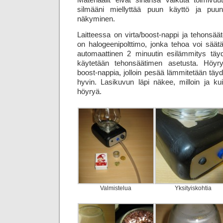
Materiaalit eivät sinänsä vaikuta toimivu
silmääni miellyttää puun käyttö ja puu
näkyminen.
Laitteessa on virta/boost-nappi ja tehonsää
on halogeenipolttimo, jonka tehoa voi sää
automaattinen 2 minuutin esilämmitys täyde
käytetään tehonsäätimen asetusta. Höyr
boost-nappia, jolloin pesää lämmitetään täyde
hyvin. Lasikuvun läpi näkee, milloin ja k
höyryä.
Valmistelua
Yksityiskohtia