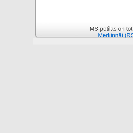
MS-potilas on to
Merkinnät (R