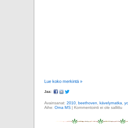
Lue koko merkintä »
Jaa:
Avainsanat:
2010
,
beethoven
,
kävelymatka
,
y
Aihe:
Oma MS
|
Kommentointi ei ole sallittu