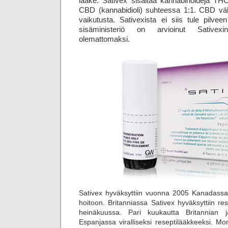
lääke. Sativex sisältää kannabinoideja THC 
CBD (kannabidioli) suhteessa 1:1. CBD vä
vaikutusta. Sativexista ei siis tule pilvee
sisäministeriö on arvioinut Sativexin 
olemattomaksi.
Sativex hyväksyttiin vuonna 2005 Kanadassa
hoitoon. Britanniassa Sativex hyväksyttiin r
heinäkuussa. Pari kuukautta Britannian 
Espanjassa viralliseksi reseptilääkkeeksi. 