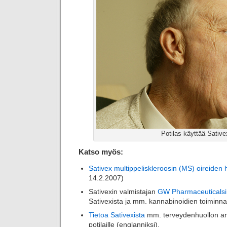
Potilas käyttää Sative
Katso myös:
Sativex multippeliskleroosin (MS) oireiden
14.2.2007)
Sativexin valmistajan
GW Pharmaceuticalsin
Sativexista ja mm. kannabinoidien toiminna
Tietoa Sativexista
mm. terveydenhuollon ammat
potilaille (englanniksi).