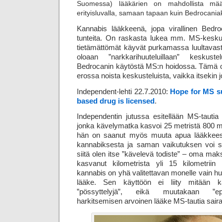
Suomessa) lääkärien on mahdollista määrä
erityisluvalla, samaan tapaan kuin Bedrocaniak
Kannabis lääkkeenä, jopa virallinen Bedro
tunteita. On raskasta lukea mm. MS-keskust
tietämättömät käyvät purkamassa luultavast
oloaan ”narkkarihuuteluillaan” keskust
Bedrocanin käytöstä MS:n hoidossa. Tämä on 
erossa noista keskusteluista, vaikka itsekin jo
Independent-lehti 22.7.2010:
Hope for MS su
based drug is licensed
.
Independentin jutussa esitellään MS-tautia 
jonka kävelymatka kasvoi 25 metristä 800 met
hän on saanut myös muuta apua lääkkeest
kannabiksesta ja saman vaikutuksen voi 
siitä olen itse ”kävelevä todiste” – oma ma
kasvanut kilometrista yli 15 kilometrii
kannabis on yhä valitettavan monelle vain h
lääke. Sen käyttöön ei liity mitään ka
”pössyttelyjä”, eikä muutakaan ”epä
harkitsemisen arvoinen lääke MS-tautia saira