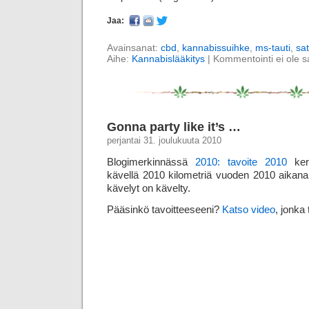
Jaa:
Avainsanat:
cbd
,
kannabissuihke
,
ms-tauti
,
sat
Aihe:
Kannabislääkitys
|
Kommentointi ei ole sal
Gonna party like it’s …
perjantai 31. joulukuuta 2010
Blogimerkinnässä
2010: tavoite 2010
kerr
kävellä 2010 kilometriä vuoden 2010 aikana
kävelyt on kävelty.
Pääsinkö tavoitteeseeni?
Katso video
, jonka