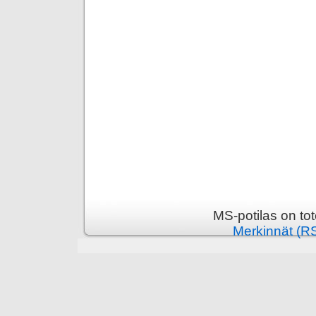
MS-potilas on to
Merkinnät (R