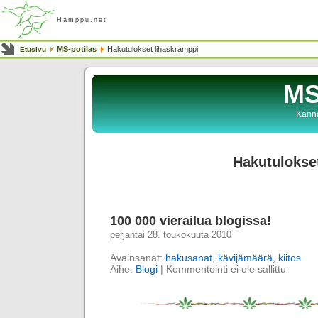
Hamppu.net
MS-potilas
Hakutulokset lihaskramppi
Etusivu
MS
Kanna
Hakutulokse
100 000 vierailua blogissa!
perjantai 28. toukokuuta 2010
Avainsanat:
hakusanat
,
kävijämäärä
,
kiitos
Aihe:
Blogi
|
Kommentointi ei ole sallittu