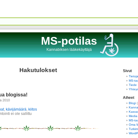
MS-potilas
Kannabiksen lääkekäyttäjä
Hakutulokset
Sivut
Tietoj
MS-tau
Tiede
Yhtey
lua blogissa!
Aiheet
ta 2010
Blogi
(
Kannab
nat
,
kävijämäärä
,
kiitos
Kasva
inti ei ole sallittu
Media
MS-tau
Oma 
Tutkim
WordPr