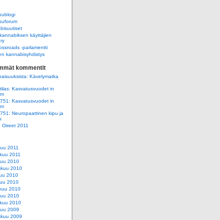
ublogi
uforum
isuutiset
annabiksen käyttäjien
 ry
ssroads -parlamentti
n kannabisyhdistys
immät kommentit
aisuuksista: Kävelymatka
ilas: Kasvatusvuodet in
am
e751: Kasvatusvuodet in
am
e751: Neuropaattinen kipu ja
s
e: Oireet 2011
kuu 2011
kuu 2011
kuu 2010
skuu 2010
uu 2010
uu 2010
kuu 2010
kuu 2010
kuu 2010
kuu 2009
skuu 2009