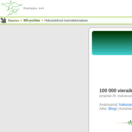
Hamppu.net
MS-potilas
Hakutulokset kannabiskaakao
Etusivu
100 000 vierai
perjantai 28. toukokuu
Avainsanat:
hakusa
Aihe:
Blogi
|
Kommento