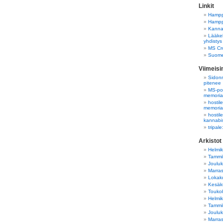
Linkit
Hampp
Hampp
Kannab
Lääkek
yhdistys
MS Cro
Suome
Viimeis
Sidonn
pitenee
MS-pot
memori
hostil
memori
hostil
kannabi
tripal
Arkistot
Helmi
Tammi
Joulu
Marra
Lokak
Kesäk
Touko
Helmi
Tammi
Joulu
Marra