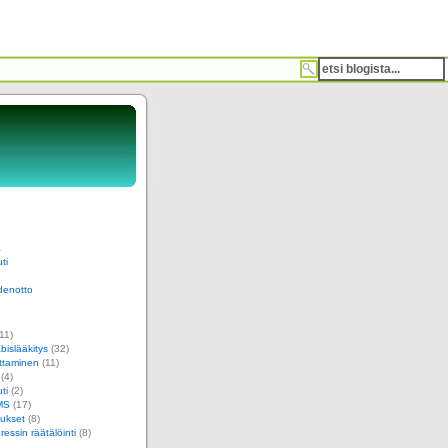
a
ti
denotto
11)
islääkitys
(32)
ttaminen
(11)
(4)
ti
(2)
MS
(17)
ukset
(8)
essin räätälöinti
(8)