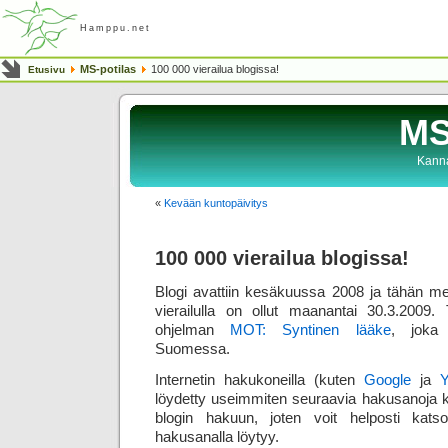
Hamppu.net
MS-potilas
100 000 vierailua blogissa!
Etusivu
MS
Kanna
«
Kevään kuntopäivitys
100 000 vierailua blogissa!
Blogi avattiin kesäkuussa 2008 ja tähän m
vierailulla on ollut maanantai 30.3.2009.
ohjelman
MOT: Syntinen lääke
, joka 
Suomessa.
Internetin hakukoneilla (kuten
Google
ja
löydetty useimmiten seuraavia hakusanoja kä
blogin hakuun, joten voit helposti katso
hakusanalla löytyy.