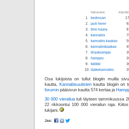
hakusana
käynti
1.
bedrocan
1
2.
jack herer
9
3.
timo haara
9
4.
kannabis
7
5.
kannabis kaakao
5
6.
kannabiskaakao
4
7.
lihaskramppi
3
8.
hamppu
3
9.
fatiikki
3
10.
lääkekannabis
3
Osa lukijoista on tullut blogiin muilla sivus
kautta.
Kannabis­uutisten
kautta blogiin on t
forumin
pääsivun kautta 574 kertaa ja
Hampp
30 000 vierailua
tuli täyteen tammikuussa 2009
22 rikkoontui 100 000 vierailun raja. Kiitos s
lukijani.
Jaa: