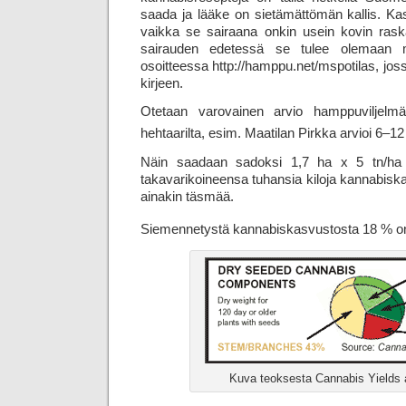
saada ja lääke on sietämättömän kallis. Kas
vaikka se sairaana onkin usein kovin rask
sairauden edetessä se tulee olemaan m
osoitteessa http://hamppu.net/mspotilas, jo
kirjeen.
Otetaan varovainen arvio hamppuviljelmä
hehtaarilta, esim. Maatilan Pirkka arvioi 6–12
Näin saadaan sadoksi 1,7 ha x 5 tn/ha =
takavarikoineensa tuhansia kiloja kannabisk
ainakin täsmää.
Siemennetystä kannabiskasvustosta 18 % o
Kuva teoksesta Cannabis Yields