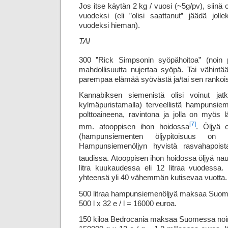
Jos itse käytän 2 kg / vuosi (~5g/pv), siinä ol
vuodeksi (eli ”olisi saattanut” jäädä jol
vuodeksi hieman).
TAI
300 ”Rick Simpsonin syöpähoitoa” (noin p
mahdollisuutta nujertaa syöpä. Tai vähintä
parempaa elämää syövästä ja/tai sen rankoist
Kannabiksen siemenistä olisi voinut jatko
kylmäpuristamalla) terveellistä hampunsieme
polttoaineena, ravintona ja jolla on myös l
[7]
mm. atooppisen ihon hoidossa
. Öljyä o
(hampunsiementen öljypitoisuus on 
Hampunsiemenöljyn hyvistä rasvahapoi
taudissa. Atooppisen ihon hoidossa öljyä nau
litra kuukaudessa eli 12 litraa vuodessa.
yhteensä yli 40 vähemmän kutisevaa vuotta.
500 litraa hampunsiemenöljyä maksaa Suom
500 l x 32 e / l = 16000 euroa.
150 kiloa Bedrocania maksaa Suomessa noi