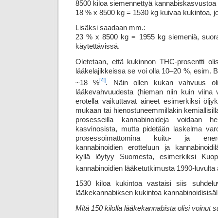
8500 kiloa siemennettyä kannabiskasvustoa s
18 % x 8500 kg = 1530 kg kuivaa kukintoa, jo
Lisäksi saadaan mm.:
23 % x 8500 kg = 1955 kg siemeniä, suor
käytettävissä.
Oletetaan, että kukinnon THC-prosentti ol
lääkelajikkeissa se voi olla 10–20 %, esim.
[4]
~18 %
. Näin ollen kukan vahvuus oli
lääkevahvuudesta (hieman niin kuin viina vs. 
erotella vaikuttavat aineet esimerkiksi ölj
mukaan tai hienostuneemmillakin kemiallisilla 
prosesseilla kannabinoideja voidaan hel
kasvinosista, mutta pidetään laskelma var
prosessoimattomina kuitu- ja energ
kannabinoidien erotteluun ja kannabinoidi
kyllä löytyy Suomesta, esimerkiksi Kuop
kannabinoidien lääke­tutkimusta 1990-luvulta 
1530 kiloa kukintoa vastaisi siis suhdelu
lääkekannabiksen kukintoa kannabinoidisisäll
Mitä 150 kilolla lääkekannabista olisi voinut 