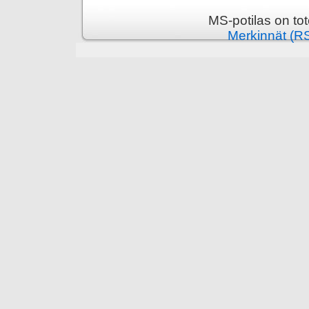
MS-potilas on to
Merkinnät (R