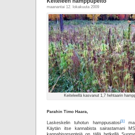
Keiteleen hamppupelto
maanantai 12. lokakuuta 2009
Keiteleellä kasvanut 1,7 hehtaarin hampp
Parahin Timo Haara,
[1]
Laskeskelin tuhotun hamppusatosi
mahdo
Käytän itse kannabista sairastamani MS
kannabis­reseptejä on tällä hetkellä Suo