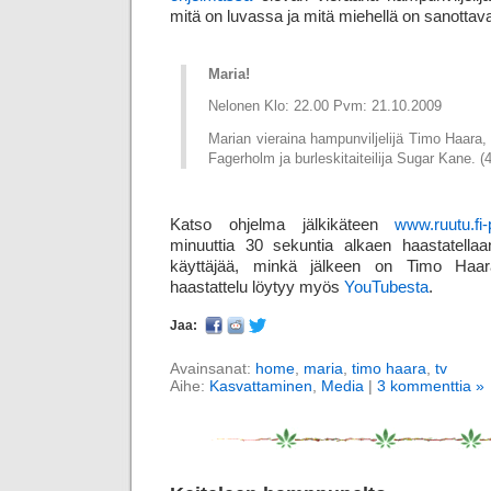
mitä on luvassa ja mitä miehellä on sanottav
Maria!
Nelonen Klo: 22.00 Pvm: 21.10.2009
Marian vieraina hampunviljelijä Timo Haara,
Fagerholm ja burleskitaiteilija Sugar Kane. (4
Katso ohjelma jälkikäteen
www.ruutu.fi-
minuuttia 30 sekuntia alkaen haastatella
käyttäjää, minkä jälkeen on Timo Haa
haastattelu löytyy myös
YouTubesta
.
Jaa:
Avainsanat:
home
,
maria
,
timo haara
,
tv
Aihe:
Kasvattaminen
,
Media
|
3 kommenttia »