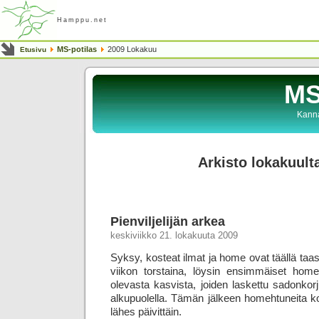
Hamppu.net
MS-potilas
2009 Lokakuu
Etusivu
MS
Kanna
Arkisto lokakuult
Pienviljelijän arkea
keskiviikko 21. lokakuuta 2009
Syksy, kosteat ilmat ja home ovat täällä taas
viikon torstaina, löysin ensimmäiset hom
olevasta kasvista, joiden laskettu sadonkorj
alkupuolella. Tämän jälkeen homehtuneita ko
lähes päivittäin.