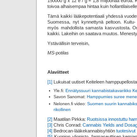
150000 g x 12 e / g = 1,8 miljoonaa euroa. K
toivoa alhaisempaa hintaa kuin hollantilaiselle 
Tämä kaikki lääkepotentiaali yhdessä vuodes
Suomessa, nyt kynnettynä peltoon. Kuitu- ja
myös mahdollista samasta kasvustosta. On
kaikki. Lakeihin on saatava muutos. Menestys
Ystävällisin terveisin,
MS-potilas
Alaviitteet
[1]
Lukuisat uutiset Keiteleen hamppupellost
Yle.fi:
Ennätyssuuri kannabistakavarikko Kei
Savon Sanomat:
Hamppumies suree menet
Nelonen.fi video:
Suomen suurin kannabikse
rikollinen
[2]
Maatilan Pirkka:
Ruotsissa innostuttu ha
[3]
Chris Conrad:
Cannabis Yields and Dosa
[4]
Bedrocan-lääkekannabisyhtiön
tuotesivut
[5]
Kuopion yliopisto, farmaseuttisen kemian