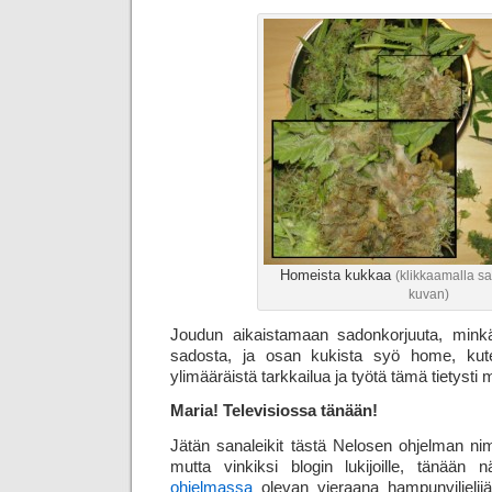
Homeista kukkaa
(klikkaamalla 
kuvan)
Joudun aikaistamaan sadonkorjuuta, min
sadosta, ja osan kukista syö home, kut
ylimääräistä tarkkailua ja työtä tämä tietysti
Maria! Televisiossa tänään!
Jätän sanaleikit tästä Nelosen ohjelman nim
mutta vinkiksi blogin lukijoille, tänään 
ohjelmassa
olevan vieraana hampunviljeli