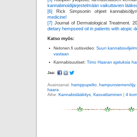
kannabinoidijärjestelmään vaikuttavien lääke
[6]
Rick Simpsonin ohjeet kannabisölj
medicine!
[7]
Journal of Dermatological Treatment. 2
dietary hempseed oil in patients with atopic d
Katso myös:
Nelonen.fi uutisvideo:
Suuri kannabisviljel
vastaan
Kannabisuutiset:
Timo Haaran ajatuksia h
Jaa:
Avainsanat:
hamppupelto
,
hampunsiemenöljy
haara
Aihe:
Kannabislääkitys
,
Kasvattaminen
|
4 kom