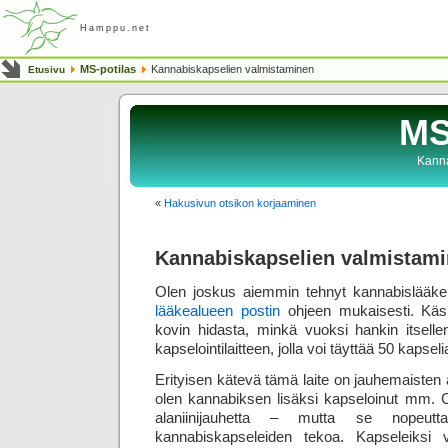
Hamppu.net
MS-potilas
Kannabiskapselien valmistaminen
Etusivu
MS
Kanna
«
Hakusivun otsikon korjaaminen
Kannabiskapselien valmistam
Olen joskus aiemmin tehnyt kannabislääke
lääkealueen postin
ohjeen mukaisesti. Käsi
kovin hidasta, minkä vuoksi hankin itsell
kapselointilaitteen, jolla voi täyttää 50 kapseli
Erityisen kätevä tämä laite on jauhemaisten a
olen kannabiksen lisäksi kapseloinut mm. C-
alaniinijauhetta – mutta se nopeut
kannabiskapseleiden tekoa. Kapseleiksi 