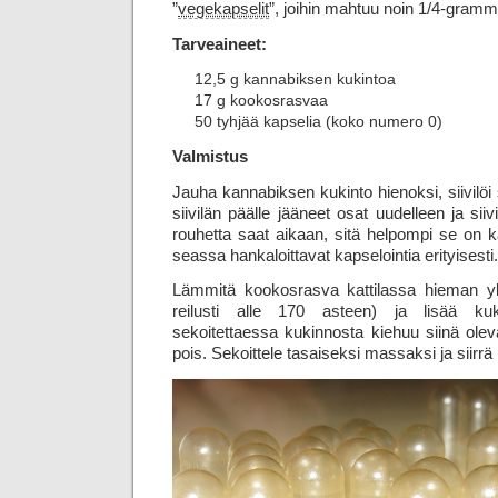
”
vegekapselit
”, joihin mahtuu noin 1/4-gramm
Tarveaineet:
12,5 g kannabiksen kukintoa
17 g kookosrasvaa
50 tyhjää kapselia (koko numero 0)
Valmistus
Jauha kannabiksen kukinto hienoksi, siivilöi s
siivilän päälle jääneet osat uudelleen ja sii
rouhetta saat aikaan, sitä helpompi se on k
seassa hankaloittavat kapselointia erityisesti.
Lämmitä kookosrasva kattilassa hieman yli
reilusti alle 170 asteen) ja lisää k
sekoitettaessa kukinnosta kiehuu siinä ole
pois. Sekoittele tasaiseksi massaksi ja siirrä