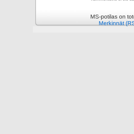
MS-potilas on to
Merkinnät (R