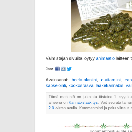
Valmistajan sivuilta löytyy
animaatio
laitteen 
Jaa:
Avainsanat:
beeta-alaniini
,
c-vitamiini
,
cap
kapselointi
,
kookosrasva
,
lääkekannabis
,
val
Tämä merkintä on julkaistu tiistaina 1. syysk
aiheena on
Kannabislääkitys
. Voit seurata täm
2.0
-virran avulla. Kommentointi ja paluuviittaus o
Kommentointi ei ole sall