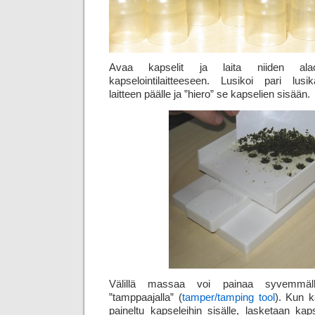
Avaa kapselit ja laita niiden alao
kapselointilaitteeseen. Lusikoi pari lusi
laitteen päälle ja ”hiero” se kapselien sisään.
Välillä massaa voi painaa syvemmälle 
”tamppaajalla” (
tamper/tamping tool
). Kun k
paineltu kapseleihin sisälle, lasketaan kapse