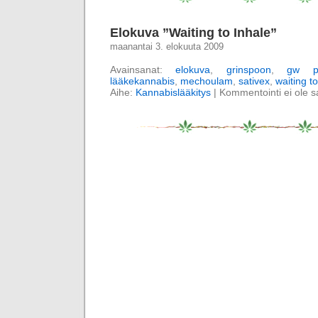
Elokuva ”Waiting to Inhale”
maanantai 3. elokuuta 2009
Avainsanat:
elokuva
,
grinspoon
,
gw ph
lääkekannabis
,
mechoulam
,
sativex
,
waiting to
Aihe:
Kannabislääkitys
|
Kommentointi ei ole sal