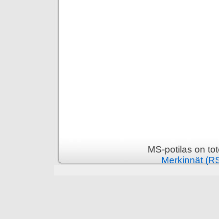
MS-potilas on to
Merkinnät (R