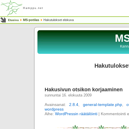
Hamppu.net
MS-potilas
Hakutulokset elokuva
Etusivu
MS
Kanna
Hakutulokse
Hakusivun otsikon korjaaminen
sunnuntai 16. elokuuta 2009
Avainsanat:
2.8.4
,
general-template.php
,
o
wordpress
Aihe:
WordPressin räätälöinti
|
Kommentointi ei 